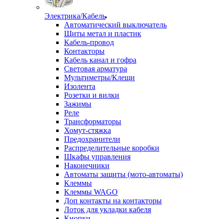
Электрика/Кабель
Автоматический выключатель
Щиты метал и пластик
Кабель-провод
Контакторы
Кабель канал и гофра
Световая арматура
Мультиметры/Клещи
Изолента
Розетки и вилки
Зажимы
Реле
Трансформаторы
Хомут-стяжка
Предохранители
Распределительные коробки
Шкафы управления
Наконечники
Автоматы защиты (мото-автоматы)
Клеммы
Клеммы WAGO
Доп контакты на контакторы
Лоток для укладки кабеля
Кнопки