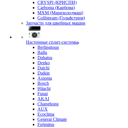
CRYSPI (КРИСПИ)
Carboma (Карбома)
MXM (Марихолодмаш)
Golfstream (Гольфстрим)
Запчасти для швейных машин
Настенные сплит-системы
Berlingtoun
Ballu
Dahatsu
Denko
Daichi
Daikin
Axioma
Bosch
Hitachi
Funai
AKAI
Changhong
AUX
Ecoclima
General Climate
Fujimitsu