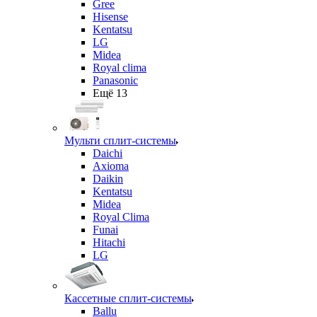
Gree
Hisense
Kentatsu
LG
Midea
Royal clima
Panasonic
Ещё 13
Мульти сплит-системы
Daichi
Axioma
Daikin
Kentatsu
Midea
Royal Clima
Funai
Hitachi
LG
Кассетные сплит-системы
Ballu