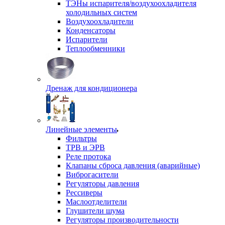
ТЭНы испарителя/воздухоохладителя
холодильных систем
Воздухоохладители
Конденсаторы
Испарители
Теплообменники
Дренаж для кондиционера
Линейные элементы
Фильтры
ТРВ и ЭРВ
Реле протока
Клапаны сброса давления (аварийные)
Виброгасители
Регуляторы давления
Рессиверы
Маслоотделители
Глушители шума
Регуляторы производительности