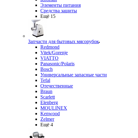
Элементы питания
Средства защиты
Ещё 15
Запчасти для бытовых мясорубок
Redmond
Vitek/Gorenje
VIATTO
Panasonic/Polaris
Bosch
Универсальные запасные части
Tefal
Отечественные
Braun
Scarlett
Elenberg
MOULINEX
Kenwood
Zelmer
Ещё 4