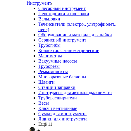
Инструмент
Слесарный инструмент
Переходники и проколки
Вальцовки
Течеискатели (электро., ультрофиолет.,
пена)
Оборудование и материал для пайки
Сервисный инструмент
Трубогибы
Коллекторы манометрические
Манометры
Вакуумные насосы
Труборезы
Ремкомплекты
Многоразовые баллоны
Шланги
Станции заправки
Инструмент для автохолода/климата
Труборасширители
Весы
Ключи вентильные
Сумки для инструмента
Ящики для инструмента
Ещё 11