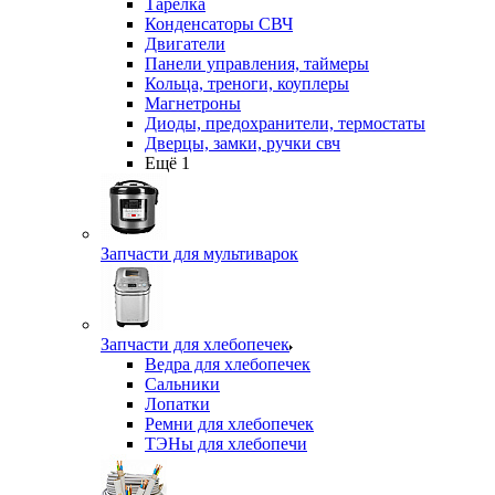
Тарелка
Конденсаторы СВЧ
Двигатели
Панели управления, таймеры
Кольца, треноги, коуплеры
Магнетроны
Диоды, предохранители, термостаты
Дверцы, замки, ручки свч
Ещё 1
Запчасти для мультиварок
Запчасти для хлебопечек
Ведра для хлебопечек
Сальники
Лопатки
Ремни для хлебопечек
ТЭНы для хлебопечи