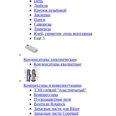
Цепь
Дюбеля
Крепеж резьбовой
Заклепки
Цанги
Саморезы
Траверсы
Клей, герметик, пена монтажная
Ещё 3
Конденсаторы электрические
Конденсаторы квадратные
Компрессоры и комплектующие
ТЭН гибкий "пластинчатый"
Компрессоры
Пускозащитные реле
Вентили Rotalock
Запасные части для Bitzer
Запасные части Copeland