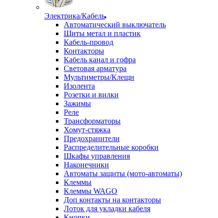
Электрика/Кабель
Автоматический выключатель
Щиты метал и пластик
Кабель-провод
Контакторы
Кабель канал и гофра
Световая арматура
Мультиметры/Клещи
Изолента
Розетки и вилки
Зажимы
Реле
Трансформаторы
Хомут-стяжка
Предохранители
Распределительные коробки
Шкафы управления
Наконечники
Автоматы защиты (мото-автоматы)
Клеммы
Клеммы WAGO
Доп контакты на контакторы
Лоток для укладки кабеля
Кнопки