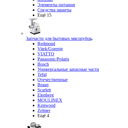
Элементы питания
Средства защиты
Ещё 15
Запчасти для бытовых мясорубок
Redmond
Vitek/Gorenje
VIATTO
Panasonic/Polaris
Bosch
Универсальные запасные части
Tefal
Отечественные
Braun
Scarlett
Elenberg
MOULINEX
Kenwood
Zelmer
Ещё 4