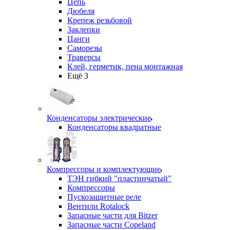
Цепь
Дюбеля
Крепеж резьбовой
Заклепки
Цанги
Саморезы
Траверсы
Клей, герметик, пена монтажная
Ещё 3
Конденсаторы электрические
Конденсаторы квадратные
Компрессоры и комплектующие
ТЭН гибкий "пластинчатый"
Компрессоры
Пускозащитные реле
Вентили Rotalock
Запасные части для Bitzer
Запасные части Copeland