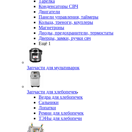
Тарелка
Конденсаторы СВЧ
Двигатели
Панели управления, таймеры
Кольца, треноги, коуплеры
Магнетроны
Диоды, предохранители, термостаты
Дверцы, замки, ручки свч
Ещё 1
Запчасти для мультиварок
Запчасти для хлебопечек
Ведра для хлебопечек
Сальники
Лопатки
Ремни для хлебопечек
ТЭНы для хлебопечи