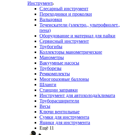
Инструмент
Слесарный инструмент
Переходники и проколки
Вальцовки
Течеискатели (электро., ультрофиолет.,
пена)
Оборудование и материал для пайки
Сервисный инструмент
Трубогибы
Коллекторы манометрические
Манометры
Вакуумные насосы
Труборезы
Ремкомплекты
Многоразовые баллоны
Шланги
Станции заправки
Инструмент для автохолода/климата
Труборасширители
Весы
Ключи вентильные
Сумки для инструмента
Ящики для инструмента
Ещё 11