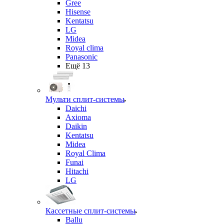
Gree
Hisense
Kentatsu
LG
Midea
Royal clima
Panasonic
Ещё 13
Мульти сплит-системы
Daichi
Axioma
Daikin
Kentatsu
Midea
Royal Clima
Funai
Hitachi
LG
Кассетные сплит-системы
Ballu