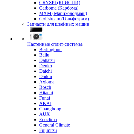
CRYSPI (КРИСПИ)
Carboma (Карбома)
MXM (Марихолодмаш)
Golfstream (Гольфстрим)
Запчасти для швейных машин
Настенные сплит-системы
Berlingtoun
Ballu
Dahatsu
Denko
Daichi
Daikin
Axioma
Bosch
Hitachi
Funai
AKAI
Changhong
AUX
Ecoclima
General Climate
Fujimitsu