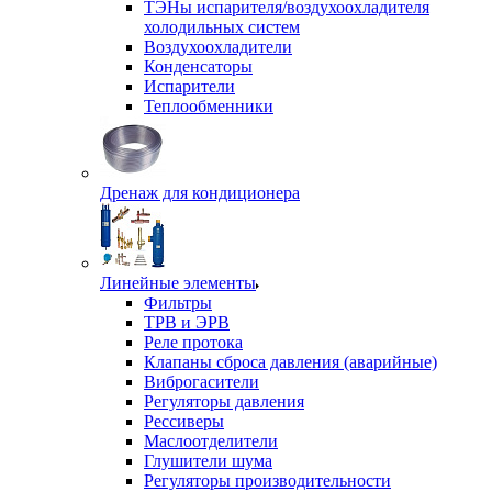
ТЭНы испарителя/воздухоохладителя
холодильных систем
Воздухоохладители
Конденсаторы
Испарители
Теплообменники
Дренаж для кондиционера
Линейные элементы
Фильтры
ТРВ и ЭРВ
Реле протока
Клапаны сброса давления (аварийные)
Виброгасители
Регуляторы давления
Рессиверы
Маслоотделители
Глушители шума
Регуляторы производительности