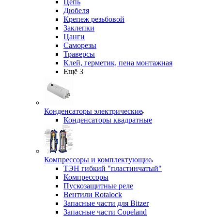
Цепь
Дюбеля
Крепеж резьбовой
Заклепки
Цанги
Саморезы
Траверсы
Клей, герметик, пена монтажная
Ещё 3
Конденсаторы электрические
Конденсаторы квадратные
Компрессоры и комплектующие
ТЭН гибкий "пластинчатый"
Компрессоры
Пускозащитные реле
Вентили Rotalock
Запасные части для Bitzer
Запасные части Copeland