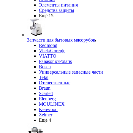
Элементы питания
Средства защиты
Ещё 15
Запчасти для бытовых мясорубок
Redmond
Vitek/Gorenje
VIATTO
Panasonic/Polaris
Bosch
Универсальные запасные части
Tefal
Отечественные
Braun
Scarlett
Elenberg
MOULINEX
Kenwood
Zelmer
Ещё 4