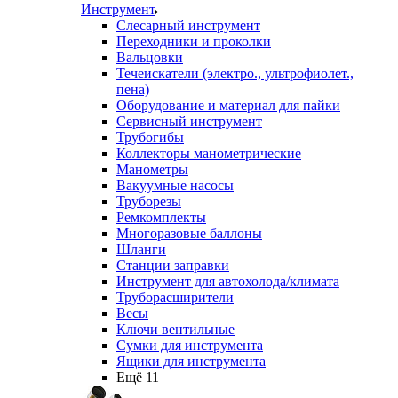
Инструмент
Слесарный инструмент
Переходники и проколки
Вальцовки
Течеискатели (электро., ультрофиолет.,
пена)
Оборудование и материал для пайки
Сервисный инструмент
Трубогибы
Коллекторы манометрические
Манометры
Вакуумные насосы
Труборезы
Ремкомплекты
Многоразовые баллоны
Шланги
Станции заправки
Инструмент для автохолода/климата
Труборасширители
Весы
Ключи вентильные
Сумки для инструмента
Ящики для инструмента
Ещё 11