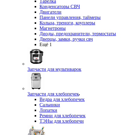
Тарелка
Конденсаторы СВЧ
Двигатели
Панели управления, таймеры
Кольца, треноги, коуплеры
Магнетроны
Диоды, предохранители, термостаты
Дверцы, замки, ручки свч
Ещё 1
Запчасти для мультиварок
Запчасти для хлебопечек
Ведра для хлебопечек
Сальники
Лопатки
Ремни для хлебопечек
ТЭНы для хлебопечи