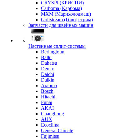
CRYSPI (КРИСПИ)
Carboma (Карбома)
MXM (Марихолодмаш)
Golfstream (Гольфстрим)
Запчасти для швейных машин
Настенные сплит-системы
Berlingtoun
Ballu
Dahatsu
Denko
Daichi
Daikin
Axioma
Bosch
Hitachi
Funai
AKAI
Changhong
AUX
Ecoclima
General Climate
Fujimitsu