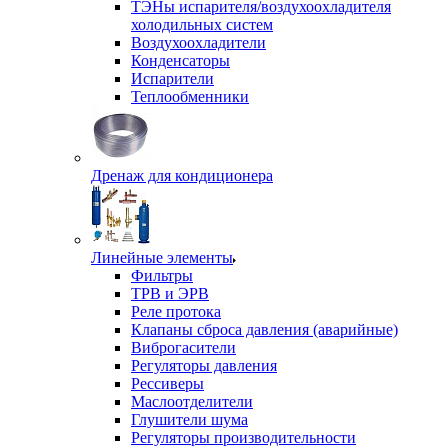
ТЭНы испарителя/воздухоохладителя
холодильных систем
Воздухоохладители
Конденсаторы
Испарители
Теплообменники
Дренаж для кондиционера
Линейные элементы
Фильтры
ТРВ и ЭРВ
Реле протока
Клапаны сброса давления (аварийные)
Виброгасители
Регуляторы давления
Рессиверы
Маслоотделители
Глушители шума
Регуляторы производительности