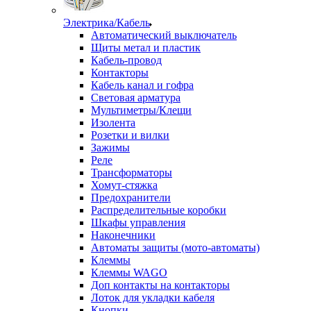
Электрика/Кабель
Автоматический выключатель
Щиты метал и пластик
Кабель-провод
Контакторы
Кабель канал и гофра
Световая арматура
Мультиметры/Клещи
Изолента
Розетки и вилки
Зажимы
Реле
Трансформаторы
Хомут-стяжка
Предохранители
Распределительные коробки
Шкафы управления
Наконечники
Автоматы защиты (мото-автоматы)
Клеммы
Клеммы WAGO
Доп контакты на контакторы
Лоток для укладки кабеля
Кнопки