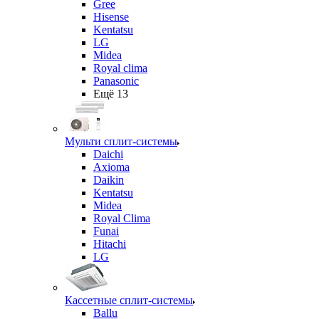
Gree
Hisense
Kentatsu
LG
Midea
Royal clima
Panasonic
Ещё 13
Мульти сплит-системы
Daichi
Axioma
Daikin
Kentatsu
Midea
Royal Clima
Funai
Hitachi
LG
Кассетные сплит-системы
Ballu