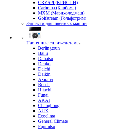
CRYSPI (КРИСПИ)
Carboma (Карбома)
MXM (Марихолодмаш)
Golfstream (Гольфстрим)
Запчасти для швейных машин
Настенные сплит-системы
Berlingtoun
Ballu
Dahatsu
Denko
Daichi
Daikin
Axioma
Bosch
Hitachi
Funai
AKAI
Changhong
AUX
Ecoclima
General Climate
Fujimitsu