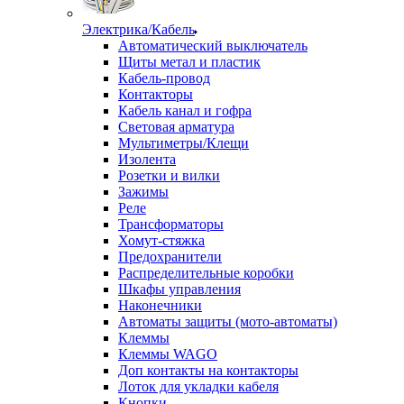
Электрика/Кабель
Автоматический выключатель
Щиты метал и пластик
Кабель-провод
Контакторы
Кабель канал и гофра
Световая арматура
Мультиметры/Клещи
Изолента
Розетки и вилки
Зажимы
Реле
Трансформаторы
Хомут-стяжка
Предохранители
Распределительные коробки
Шкафы управления
Наконечники
Автоматы защиты (мото-автоматы)
Клеммы
Клеммы WAGO
Доп контакты на контакторы
Лоток для укладки кабеля
Кнопки