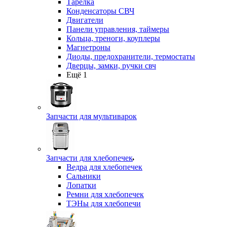
Тарелка
Конденсаторы СВЧ
Двигатели
Панели управления, таймеры
Кольца, треноги, коуплеры
Магнетроны
Диоды, предохранители, термостаты
Дверцы, замки, ручки свч
Ещё 1
Запчасти для мультиварок
Запчасти для хлебопечек
Ведра для хлебопечек
Сальники
Лопатки
Ремни для хлебопечек
ТЭНы для хлебопечи