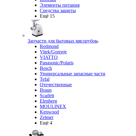
Элементы питания
Средства защиты
Ещё 15
Запчасти для бытовых мясорубок
Redmond
Vitek/Gorenje
VIATTO
Panasonic/Polaris
Bosch
Универсальные запасные части
Tefal
Отечественные
Braun
Scarlett
Elenberg
MOULINEX
Kenwood
Zelmer
Ещё 4