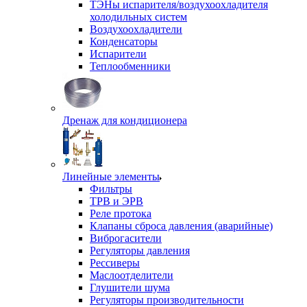
ТЭНы испарителя/воздухоохладителя
холодильных систем
Воздухоохладители
Конденсаторы
Испарители
Теплообменники
Дренаж для кондиционера
Линейные элементы
Фильтры
ТРВ и ЭРВ
Реле протока
Клапаны сброса давления (аварийные)
Виброгасители
Регуляторы давления
Рессиверы
Маслоотделители
Глушители шума
Регуляторы производительности