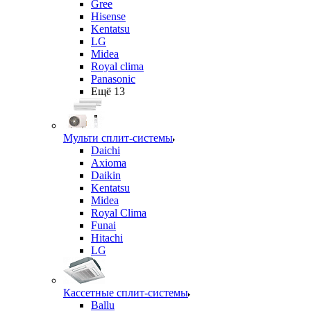
Gree
Hisense
Kentatsu
LG
Midea
Royal clima
Panasonic
Ещё 13
Мульти сплит-системы
Daichi
Axioma
Daikin
Kentatsu
Midea
Royal Clima
Funai
Hitachi
LG
Кассетные сплит-системы
Ballu