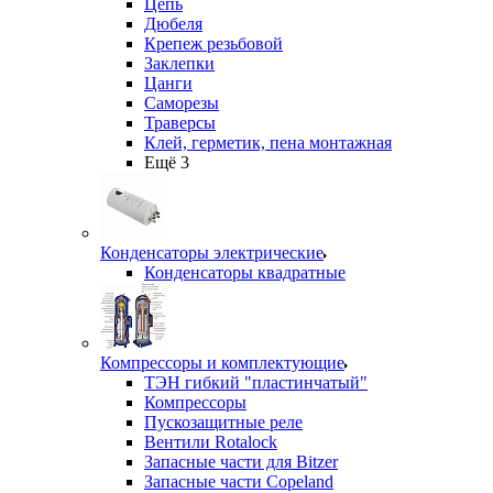
Цепь
Дюбеля
Крепеж резьбовой
Заклепки
Цанги
Саморезы
Траверсы
Клей, герметик, пена монтажная
Ещё 3
Конденсаторы электрические
Конденсаторы квадратные
Компрессоры и комплектующие
ТЭН гибкий "пластинчатый"
Компрессоры
Пускозащитные реле
Вентили Rotalock
Запасные части для Bitzer
Запасные части Copeland