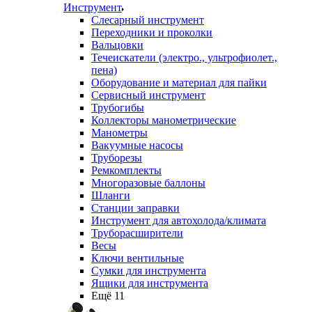
Инструмент
Слесарный инструмент
Переходники и проколки
Вальцовки
Течеискатели (электро., ультрофиолет.,
пена)
Оборудование и материал для пайки
Сервисный инструмент
Трубогибы
Коллекторы манометрические
Манометры
Вакуумные насосы
Труборезы
Ремкомплекты
Многоразовые баллоны
Шланги
Станции заправки
Инструмент для автохолода/климата
Труборасширители
Весы
Ключи вентильные
Сумки для инструмента
Ящики для инструмента
Ещё 11