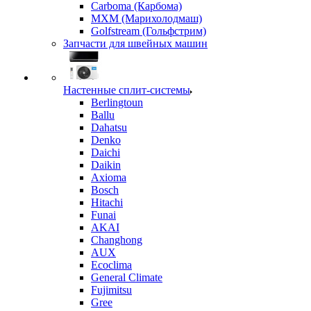
Carboma (Карбома)
MXM (Марихолодмаш)
Golfstream (Гольфстрим)
Запчасти для швейных машин
Настенные сплит-системы
Berlingtoun
Ballu
Dahatsu
Denko
Daichi
Daikin
Axioma
Bosch
Hitachi
Funai
AKAI
Changhong
AUX
Ecoclima
General Climate
Fujimitsu
Gree