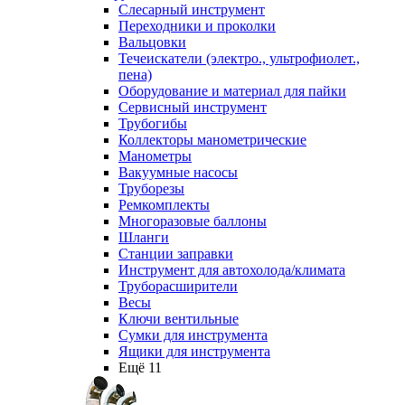
Слесарный инструмент
Переходники и проколки
Вальцовки
Течеискатели (электро., ультрофиолет.,
пена)
Оборудование и материал для пайки
Сервисный инструмент
Трубогибы
Коллекторы манометрические
Манометры
Вакуумные насосы
Труборезы
Ремкомплекты
Многоразовые баллоны
Шланги
Станции заправки
Инструмент для автохолода/климата
Труборасширители
Весы
Ключи вентильные
Сумки для инструмента
Ящики для инструмента
Ещё 11