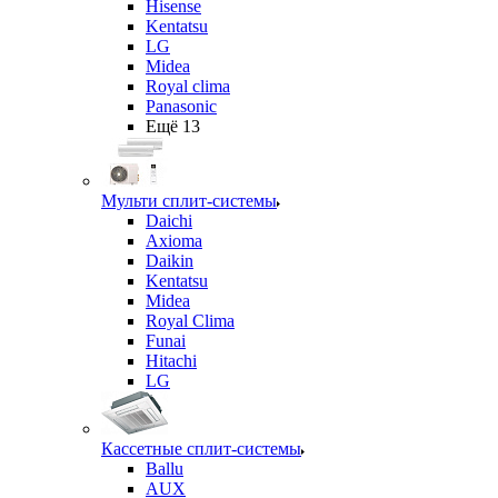
Hisense
Kentatsu
LG
Midea
Royal clima
Panasonic
Ещё 13
Мульти сплит-системы
Daichi
Axioma
Daikin
Kentatsu
Midea
Royal Clima
Funai
Hitachi
LG
Кассетные сплит-системы
Ballu
AUX