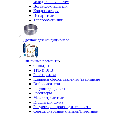
холодильных систем
Воздухоохладители
Конденсаторы
Испарители
Теплообменники
Дренаж для кондиционера
Линейные элементы
Фильтры
ТРВ и ЭРВ
Реле протока
Клапаны сброса давления (аварийные)
Виброгасители
Регуляторы давления
Рессиверы
Маслоотделители
Глушители шума
Регуляторы производительности
Сервоприводные клапана/Пилотные