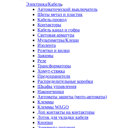
Электрика/Кабель
Автоматический выключатель
Щиты метал и пластик
Кабель-провод
Контакторы
Кабель канал и гофра
Световая арматура
Мультиметры/Клещи
Изолента
Розетки и вилки
Зажимы
Реле
Трансформаторы
Хомут-стяжка
Предохранители
Распределительные коробки
Шкафы управления
Наконечники
Автоматы защиты (мото-автоматы)
Клеммы
Клеммы WAGO
Доп контакты на контакторы
Лоток для укладки кабеля
Кнопки
Элементы питания