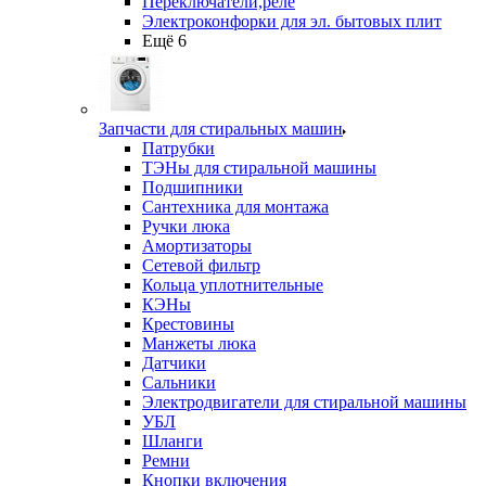
Переключатели,реле
Электроконфорки для эл. бытовых плит
Ещё 6
Запчасти для стиральных машин
Патрубки
ТЭНы для стиральной машины
Подшипники
Сантехника для монтажа
Ручки люка
Амортизаторы
Сетевой фильтр
Кольца уплотнительные
КЭНы
Крестовины
Манжеты люка
Датчики
Сальники
Электродвигатели для стиральной машины
УБЛ
Шланги
Ремни
Кнопки включения