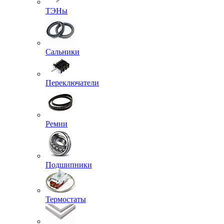
ТЭНы
Сальники
Переключатели
Ремни
Подшипники
Термостаты