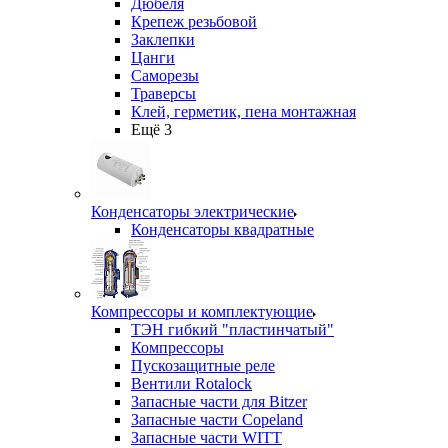
Дюбеля
Крепеж резьбовой
Заклепки
Цанги
Саморезы
Траверсы
Клей, герметик, пена монтажная
Ещё 3
Конденсаторы электрические
Конденсаторы квадратные
Компрессоры и комплектующие
ТЭН гибкий "пластинчатый"
Компрессоры
Пускозащитные реле
Вентили Rotalock
Запасные части для Bitzer
Запасные части Copeland
Запасные части WITT