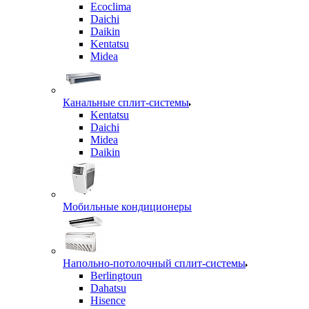
Ecoclima
Daichi
Daikin
Kentatsu
Midea
Канальные сплит-системы
Kentatsu
Daichi
Midea
Daikin
Мобильные кондиционеры
Напольно-потолочный сплит-системы
Berlingtoun
Dahatsu
Hisence