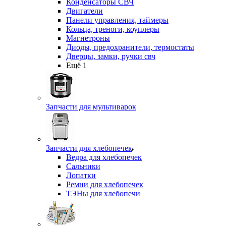
Конденсаторы СВЧ
Двигатели
Панели управления, таймеры
Кольца, треноги, коуплеры
Магнетроны
Диоды, предохранители, термостаты
Дверцы, замки, ручки свч
Ещё 1
Запчасти для мультиварок
Запчасти для хлебопечек
Ведра для хлебопечек
Сальники
Лопатки
Ремни для хлебопечек
ТЭНы для хлебопечи