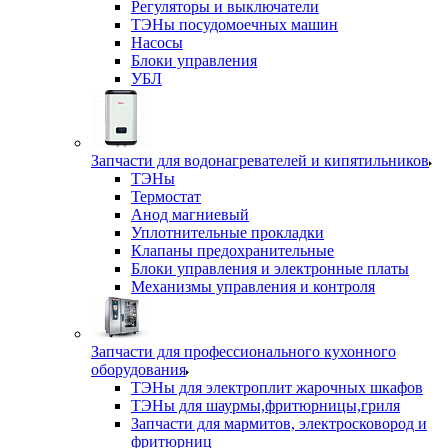
Регуляторы и выключатели
ТЭНы посудомоечных машин
Насосы
Блоки управления
УБЛ
Запчасти для водонагревателей и кипятильников
ТЭНы
Термостат
Анод магниевый
Уплотнительные прокладки
Клапаны предохранительные
Блоки управления и электронные платы
Механизмы управления и контроля
Запчасти для профессионального кухонного
оборудования
ТЭНы для электроплит жарочных шкафов
ТЭНы для шаурмы,фритюрницы,гриля
Запчасти для мармитов, электросковород и
фритюрниц