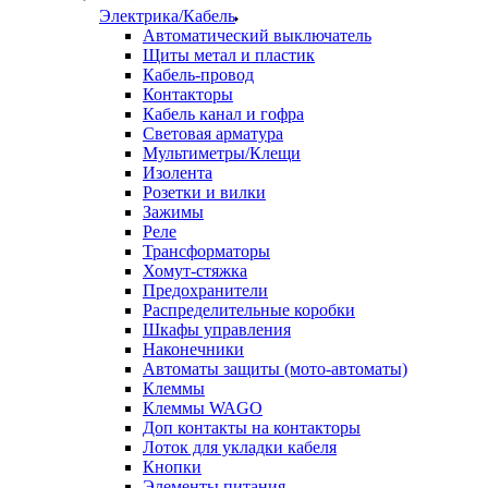
Электрика/Кабель
Автоматический выключатель
Щиты метал и пластик
Кабель-провод
Контакторы
Кабель канал и гофра
Световая арматура
Мультиметры/Клещи
Изолента
Розетки и вилки
Зажимы
Реле
Трансформаторы
Хомут-стяжка
Предохранители
Распределительные коробки
Шкафы управления
Наконечники
Автоматы защиты (мото-автоматы)
Клеммы
Клеммы WAGO
Доп контакты на контакторы
Лоток для укладки кабеля
Кнопки
Элементы питания