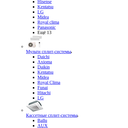
Hisense
Kentatsu
LG
Midea
Royal clima
Panasonic
Ещё 13
Мульти сплит-системы
Daichi
Axioma
Daikin
Kentatsu
Midea
Royal Clima
Funai
Hitachi
LG
Кассетные сплит-системы
Ballu
AUX