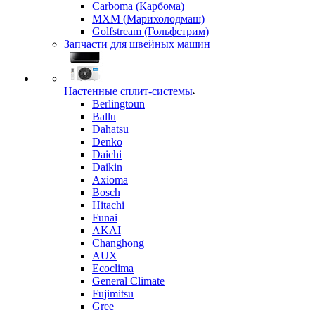
Carboma (Карбома)
MXM (Марихолодмаш)
Golfstream (Гольфстрим)
Запчасти для швейных машин
Настенные сплит-системы
Berlingtoun
Ballu
Dahatsu
Denko
Daichi
Daikin
Axioma
Bosch
Hitachi
Funai
AKAI
Changhong
AUX
Ecoclima
General Climate
Fujimitsu
Gree