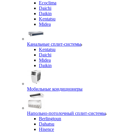
Ecoclima
Daichi
Daikin
Kentatsu
Midea
Канальные сплит-системы
Kentatsu
Daichi
Midea
Daikin
Мобильные кондиционеры
Напольно-потолочный сплит-системы
Berlingtoun
Dahatsu
Hisence