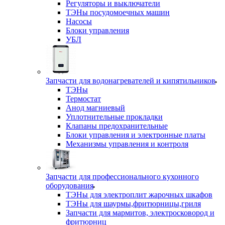
Регуляторы и выключатели
ТЭНы посудомоечных машин
Насосы
Блоки управления
УБЛ
Запчасти для водонагревателей и кипятильников
ТЭНы
Термостат
Анод магниевый
Уплотнительные прокладки
Клапаны предохранительные
Блоки управления и электронные платы
Механизмы управления и контроля
Запчасти для профессионального кухонного
оборудования
ТЭНы для электроплит жарочных шкафов
ТЭНы для шаурмы,фритюрницы,гриля
Запчасти для мармитов, электросковород и
фритюрниц