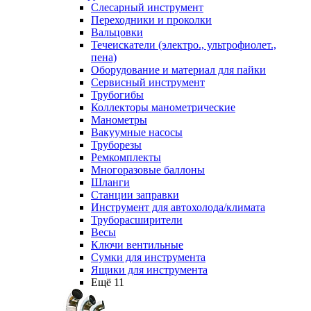
Слесарный инструмент
Переходники и проколки
Вальцовки
Течеискатели (электро., ультрофиолет.,
пена)
Оборудование и материал для пайки
Сервисный инструмент
Трубогибы
Коллекторы манометрические
Манометры
Вакуумные насосы
Труборезы
Ремкомплекты
Многоразовые баллоны
Шланги
Станции заправки
Инструмент для автохолода/климата
Труборасширители
Весы
Ключи вентильные
Сумки для инструмента
Ящики для инструмента
Ещё 11