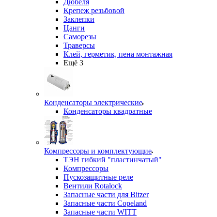
Дюбеля
Крепеж резьбовой
Заклепки
Цанги
Саморезы
Траверсы
Клей, герметик, пена монтажная
Ещё 3
Конденсаторы электрические
Конденсаторы квадратные
Компрессоры и комплектующие
ТЭН гибкий "пластинчатый"
Компрессоры
Пускозащитные реле
Вентили Rotalock
Запасные части для Bitzer
Запасные части Copeland
Запасные части WITT