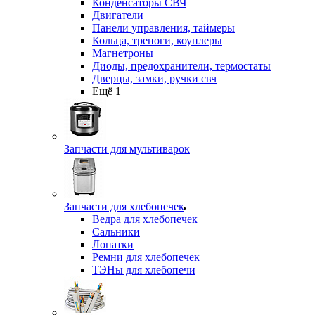
Конденсаторы СВЧ
Двигатели
Панели управления, таймеры
Кольца, треноги, коуплеры
Магнетроны
Диоды, предохранители, термостаты
Дверцы, замки, ручки свч
Ещё 1
Запчасти для мультиварок
Запчасти для хлебопечек
Ведра для хлебопечек
Сальники
Лопатки
Ремни для хлебопечек
ТЭНы для хлебопечи