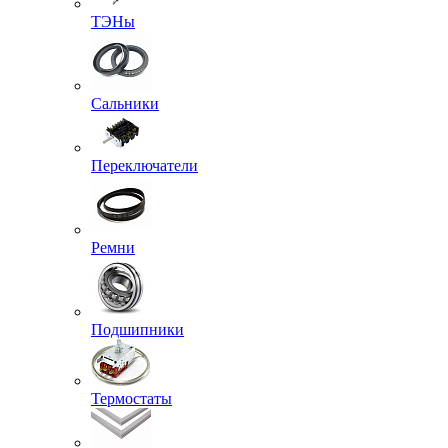
ТЭНы
Сальники
Переключатели
Ремни
Подшипники
Термостаты