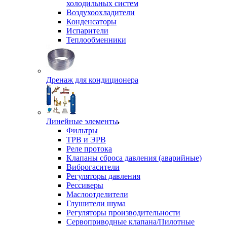
холодильных систем
Воздухоохладители
Конденсаторы
Испарители
Теплообменники
Дренаж для кондиционера
Линейные элементы
Фильтры
ТРВ и ЭРВ
Реле протока
Клапаны сброса давления (аварийные)
Виброгасители
Регуляторы давления
Рессиверы
Маслоотделители
Глушители шума
Регуляторы производительности
Сервоприводные клапана/Пилотные