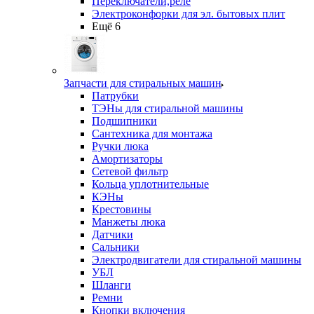
Переключатели,реле
Электроконфорки для эл. бытовых плит
Ещё 6
Запчасти для стиральных машин
Патрубки
ТЭНы для стиральной машины
Подшипники
Сантехника для монтажа
Ручки люка
Амортизаторы
Сетевой фильтр
Кольца уплотнительные
КЭНы
Крестовины
Манжеты люка
Датчики
Сальники
Электродвигатели для стиральной машины
УБЛ
Шланги
Ремни
Кнопки включения