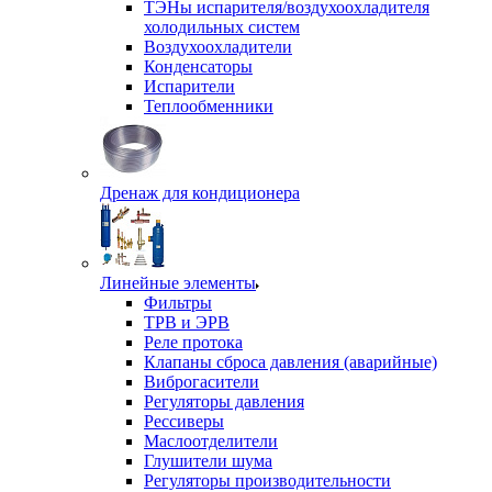
ТЭНы испарителя/воздухоохладителя
холодильных систем
Воздухоохладители
Конденсаторы
Испарители
Теплообменники
Дренаж для кондиционера
Линейные элементы
Фильтры
ТРВ и ЭРВ
Реле протока
Клапаны сброса давления (аварийные)
Виброгасители
Регуляторы давления
Рессиверы
Маслоотделители
Глушители шума
Регуляторы производительности