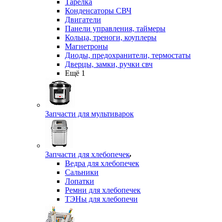
Тарелка
Конденсаторы СВЧ
Двигатели
Панели управления, таймеры
Кольца, треноги, коуплеры
Магнетроны
Диоды, предохранители, термостаты
Дверцы, замки, ручки свч
Ещё 1
Запчасти для мультиварок
Запчасти для хлебопечек
Ведра для хлебопечек
Сальники
Лопатки
Ремни для хлебопечек
ТЭНы для хлебопечи