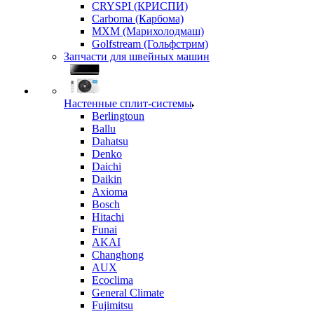
CRYSPI (КРИСПИ)
Carboma (Карбома)
MXM (Марихолодмаш)
Golfstream (Гольфстрим)
Запчасти для швейных машин
Настенные сплит-системы
Berlingtoun
Ballu
Dahatsu
Denko
Daichi
Daikin
Axioma
Bosch
Hitachi
Funai
AKAI
Changhong
AUX
Ecoclima
General Climate
Fujimitsu