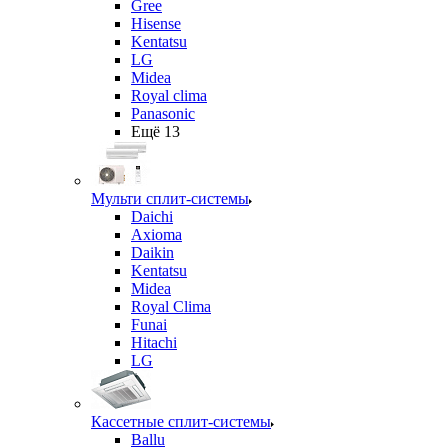
Gree
Hisense
Kentatsu
LG
Midea
Royal clima
Panasonic
Ещё 13
Мульти сплит-системы
Daichi
Axioma
Daikin
Kentatsu
Midea
Royal Clima
Funai
Hitachi
LG
Кассетные сплит-системы
Ballu