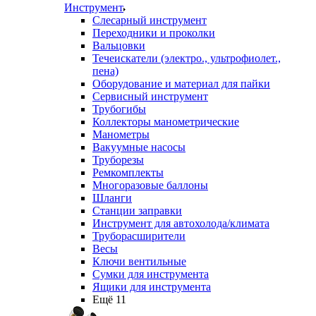
Инструмент
Слесарный инструмент
Переходники и проколки
Вальцовки
Течеискатели (электро., ультрофиолет.,
пена)
Оборудование и материал для пайки
Сервисный инструмент
Трубогибы
Коллекторы манометрические
Манометры
Вакуумные насосы
Труборезы
Ремкомплекты
Многоразовые баллоны
Шланги
Станции заправки
Инструмент для автохолода/климата
Труборасширители
Весы
Ключи вентильные
Сумки для инструмента
Ящики для инструмента
Ещё 11