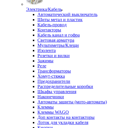
Электрика/Кабель
Автоматический выключатель
Щиты метал и пластик
Кабель-провод
Контакторы
Кабель канал и гофра
Световая арматура
Мультиметры/Клещи
Изолента
Розетки и вилки
Зажимы
Реле
Трансформаторы
Хомут-стяжка
Предохранители
Распределительные коробки
Шкафы управления
Наконечники
Автоматы защиты (мото-автоматы)
Клеммы
Клеммы WAGO
Доп контакты на контакторы
Лоток для укладки кабеля
Кнопки