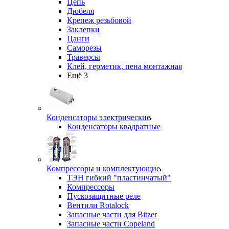
Цепь
Дюбеля
Крепеж резьбовой
Заклепки
Цанги
Саморезы
Траверсы
Клей, герметик, пена монтажная
Ещё 3
Конденсаторы электрические
Конденсаторы квадратные
Компрессоры и комплектующие
ТЭН гибкий "пластинчатый"
Компрессоры
Пускозащитные реле
Вентили Rotalock
Запасные части для Bitzer
Запасные части Copeland