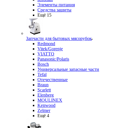
Элементы питания
Средства защиты
Ещё 15
Запчасти для бытовых мясорубок
Redmond
Vitek/Gorenje
VIATTO
Panasonic/Polaris
Bosch
Универсальные запасные части
Tefal
Отечественные
Braun
Scarlett
Elenberg
MOULINEX
Kenwood
Zelmer
Ещё 4