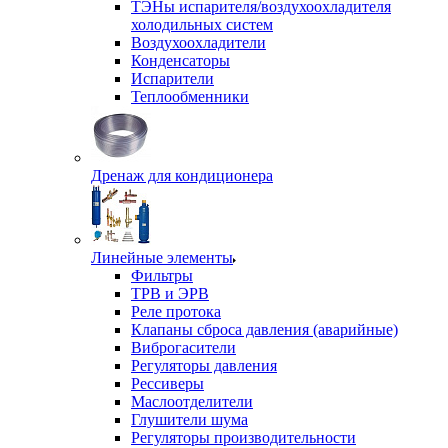
ТЭНы испарителя/воздухоохладителя
холодильных систем
Воздухоохладители
Конденсаторы
Испарители
Теплообменники
Дренаж для кондиционера
Линейные элементы
Фильтры
ТРВ и ЭРВ
Реле протока
Клапаны сброса давления (аварийные)
Виброгасители
Регуляторы давления
Рессиверы
Маслоотделители
Глушители шума
Регуляторы производительности