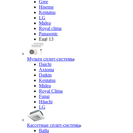
Gree
Hisense
Kentatsu
LG
Midea
Royal clima
Panasonic
Ещё 13
Мульти сплит-системы
Daichi
Axioma
Daikin
Kentatsu
Midea
Royal Clima
Funai
Hitachi
LG
Кассетные сплит-системы
Ballu