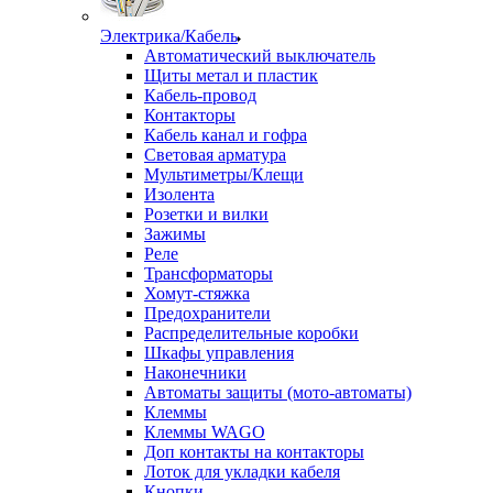
Электрика/Кабель
Автоматический выключатель
Щиты метал и пластик
Кабель-провод
Контакторы
Кабель канал и гофра
Световая арматура
Мультиметры/Клещи
Изолента
Розетки и вилки
Зажимы
Реле
Трансформаторы
Хомут-стяжка
Предохранители
Распределительные коробки
Шкафы управления
Наконечники
Автоматы защиты (мото-автоматы)
Клеммы
Клеммы WAGO
Доп контакты на контакторы
Лоток для укладки кабеля
Кнопки