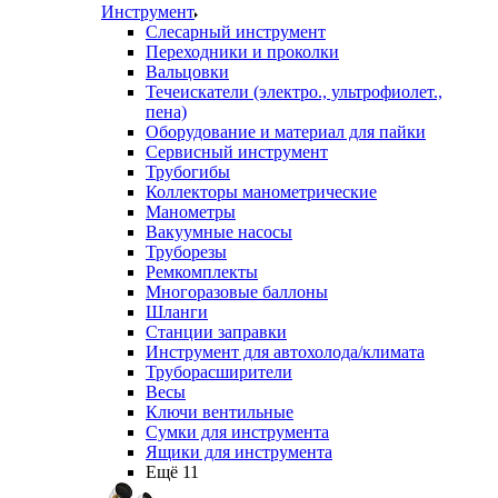
Инструмент
Слесарный инструмент
Переходники и проколки
Вальцовки
Течеискатели (электро., ультрофиолет.,
пена)
Оборудование и материал для пайки
Сервисный инструмент
Трубогибы
Коллекторы манометрические
Манометры
Вакуумные насосы
Труборезы
Ремкомплекты
Многоразовые баллоны
Шланги
Станции заправки
Инструмент для автохолода/климата
Труборасширители
Весы
Ключи вентильные
Сумки для инструмента
Ящики для инструмента
Ещё 11