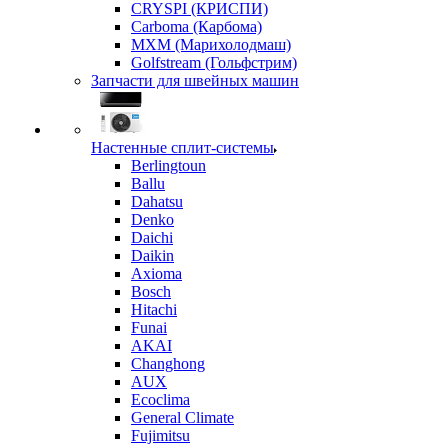
CRYSPI (КРИСПИ)
Carboma (Карбома)
MXM (Марихолодмаш)
Golfstream (Гольфстрим)
Запчасти для швейных машин
Настенные сплит-системы
Berlingtoun
Ballu
Dahatsu
Denko
Daichi
Daikin
Axioma
Bosch
Hitachi
Funai
AKAI
Changhong
AUX
Ecoclima
General Climate
Fujimitsu