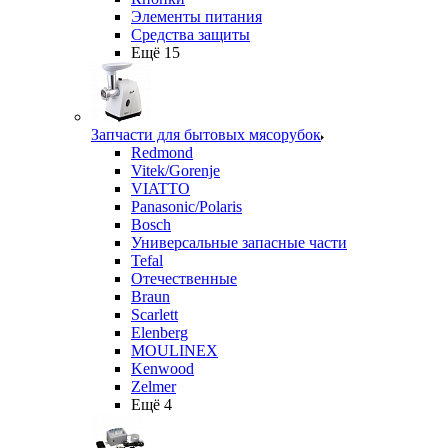
Элементы питания
Средства защиты
Ещё 15
Запчасти для бытовых мясорубок
Redmond
Vitek/Gorenje
VIATTO
Panasonic/Polaris
Bosch
Универсальные запасные части
Tefal
Отечественные
Braun
Scarlett
Elenberg
MOULINEX
Kenwood
Zelmer
Ещё 4