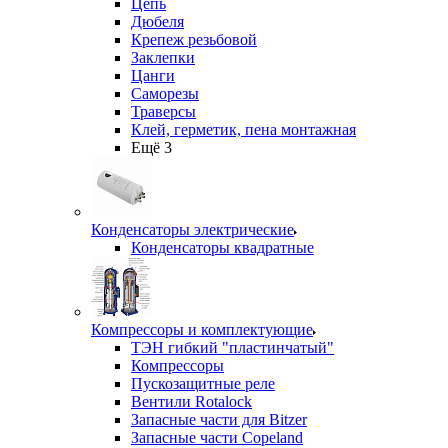
Цепь
Дюбеля
Крепеж резьбовой
Заклепки
Цанги
Саморезы
Траверсы
Клей, герметик, пена монтажная
Ещё 3
Конденсаторы электрические
Конденсаторы квадратные
Компрессоры и комплектующие
ТЭН гибкий "пластинчатый"
Компрессоры
Пускозащитные реле
Вентили Rotalock
Запасные части для Bitzer
Запасные части Copeland