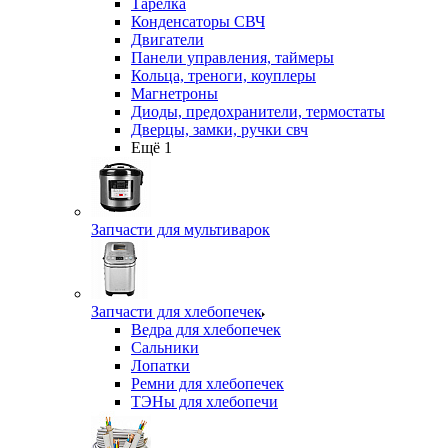
Тарелка
Конденсаторы СВЧ
Двигатели
Панели управления, таймеры
Кольца, треноги, коуплеры
Магнетроны
Диоды, предохранители, термостаты
Дверцы, замки, ручки свч
Ещё 1
Запчасти для мультиварок
Запчасти для хлебопечек
Ведра для хлебопечек
Сальники
Лопатки
Ремни для хлебопечек
ТЭНы для хлебопечи