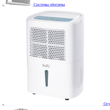
Системы обогрева
Осу