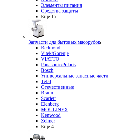
Элементы питания
Средства защиты
Ещё 15
Запчасти для бытовых мясорубок
Redmond
Vitek/Gorenje
VIATTO
Panasonic/Polaris
Bosch
Универсальные запасные части
Tefal
Отечественные
Braun
Scarlett
Elenberg
MOULINEX
Kenwood
Zelmer
Ещё 4