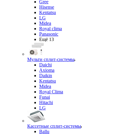
Gree
Hisense
Kentatsu
LG
Midea
Royal clima
Panasonic
Ещё 13
Мульти сплит-системы
Daichi
Axioma
Daikin
Kentatsu
Midea
Royal Clima
Funai
Hitachi
LG
Кассетные сплит-системы
Ballu