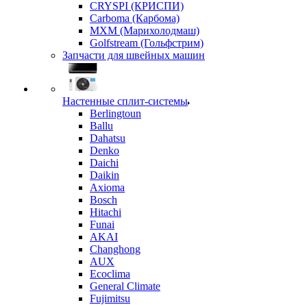
CRYSPI (КРИСПИ)
Carboma (Карбома)
MXM (Марихолодмаш)
Golfstream (Гольфстрим)
Запчасти для швейных машин
Настенные сплит-системы
Berlingtoun
Ballu
Dahatsu
Denko
Daichi
Daikin
Axioma
Bosch
Hitachi
Funai
AKAI
Changhong
AUX
Ecoclima
General Climate
Fujimitsu