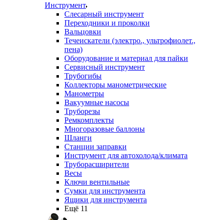
Инструмент
Слесарный инструмент
Переходники и проколки
Вальцовки
Течеискатели (электро., ультрофиолет.,
пена)
Оборудование и материал для пайки
Сервисный инструмент
Трубогибы
Коллекторы манометрические
Манометры
Вакуумные насосы
Труборезы
Ремкомплекты
Многоразовые баллоны
Шланги
Станции заправки
Инструмент для автохолода/климата
Труборасширители
Весы
Ключи вентильные
Сумки для инструмента
Ящики для инструмента
Ещё 11