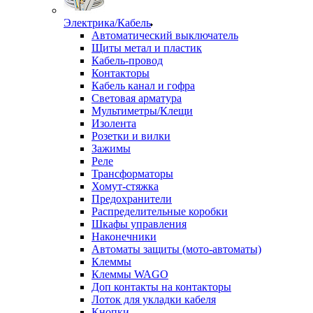
Электрика/Кабель
Автоматический выключатель
Щиты метал и пластик
Кабель-провод
Контакторы
Кабель канал и гофра
Световая арматура
Мультиметры/Клещи
Изолента
Розетки и вилки
Зажимы
Реле
Трансформаторы
Хомут-стяжка
Предохранители
Распределительные коробки
Шкафы управления
Наконечники
Автоматы защиты (мото-автоматы)
Клеммы
Клеммы WAGO
Доп контакты на контакторы
Лоток для укладки кабеля
Кнопки