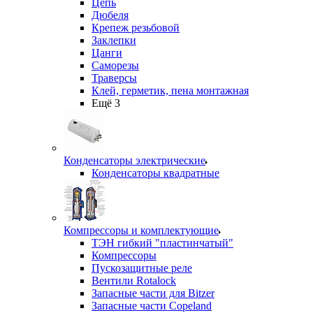
Цепь
Дюбеля
Крепеж резьбовой
Заклепки
Цанги
Саморезы
Траверсы
Клей, герметик, пена монтажная
Ещё 3
Конденсаторы электрические
Конденсаторы квадратные
Компрессоры и комплектующие
ТЭН гибкий "пластинчатый"
Компрессоры
Пускозащитные реле
Вентили Rotalock
Запасные части для Bitzer
Запасные части Copeland