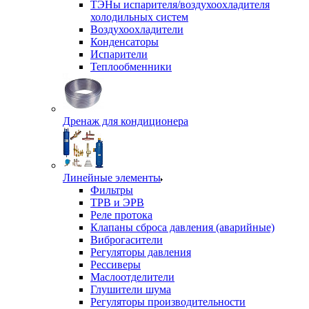
ТЭНы испарителя/воздухоохладителя
холодильных систем
Воздухоохладители
Конденсаторы
Испарители
Теплообменники
Дренаж для кондиционера
Линейные элементы
Фильтры
ТРВ и ЭРВ
Реле протока
Клапаны сброса давления (аварийные)
Виброгасители
Регуляторы давления
Рессиверы
Маслоотделители
Глушители шума
Регуляторы производительности