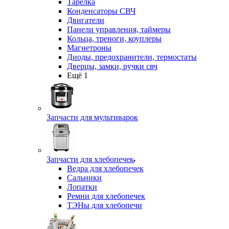
Тарелка
Конденсаторы СВЧ
Двигатели
Панели управления, таймеры
Кольца, треноги, коуплеры
Магнетроны
Диоды, предохранители, термостаты
Дверцы, замки, ручки свч
Ещё 1
Запчасти для мультиварок
Запчасти для хлебопечек
Ведра для хлебопечек
Сальники
Лопатки
Ремни для хлебопечек
ТЭНы для хлебопечи