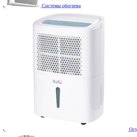
Системы обогрева
Осу