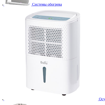
Системы обогрева
Осу