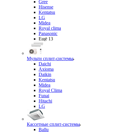
Gree
Hisense
Kentatsu
LG
Midea
Royal clima
Panasonic
Ещё 13
Мульти сплит-системы
Daichi
Axioma
Daikin
Kentatsu
Midea
Royal Clima
Funai
Hitachi
LG
Кассетные сплит-системы
Ballu