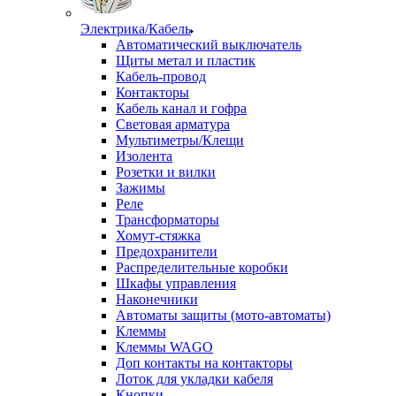
Электрика/Кабель
Автоматический выключатель
Щиты метал и пластик
Кабель-провод
Контакторы
Кабель канал и гофра
Световая арматура
Мультиметры/Клещи
Изолента
Розетки и вилки
Зажимы
Реле
Трансформаторы
Хомут-стяжка
Предохранители
Распределительные коробки
Шкафы управления
Наконечники
Автоматы защиты (мото-автоматы)
Клеммы
Клеммы WAGO
Доп контакты на контакторы
Лоток для укладки кабеля
Кнопки