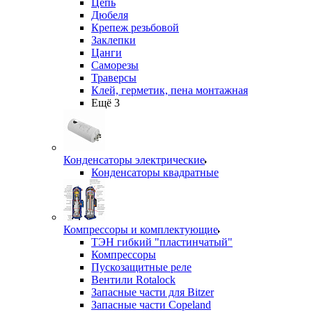
Цепь
Дюбеля
Крепеж резьбовой
Заклепки
Цанги
Саморезы
Траверсы
Клей, герметик, пена монтажная
Ещё 3
Конденсаторы электрические
Конденсаторы квадратные
Компрессоры и комплектующие
ТЭН гибкий "пластинчатый"
Компрессоры
Пускозащитные реле
Вентили Rotalock
Запасные части для Bitzer
Запасные части Copeland