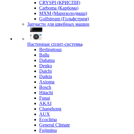
CRYSPI (КРИСПИ)
Carboma (Карбома)
MXM (Марихолодмаш)
Golfstream (Гольфстрим)
Запчасти для швейных машин
Настенные сплит-системы
Berlingtoun
Ballu
Dahatsu
Denko
Daichi
Daikin
Axioma
Bosch
Hitachi
Funai
AKAI
Changhong
AUX
Ecoclima
General Climate
Fujimitsu