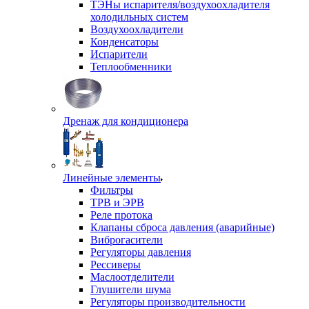
ТЭНы испарителя/воздухоохладителя
холодильных систем
Воздухоохладители
Конденсаторы
Испарители
Теплообменники
Дренаж для кондиционера
Линейные элементы
Фильтры
ТРВ и ЭРВ
Реле протока
Клапаны сброса давления (аварийные)
Виброгасители
Регуляторы давления
Рессиверы
Маслоотделители
Глушители шума
Регуляторы производительности