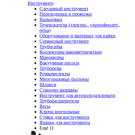
Инструмент
Слесарный инструмент
Переходники и проколки
Вальцовки
Течеискатели (электро., ультрофиолет.,
пена)
Оборудование и материал для пайки
Сервисный инструмент
Трубогибы
Коллекторы манометрические
Манометры
Вакуумные насосы
Труборезы
Ремкомплекты
Многоразовые баллоны
Шланги
Станции заправки
Инструмент для автохолода/климата
Труборасширители
Весы
Ключи вентильные
Сумки для инструмента
Ящики для инструмента
Ещё 11