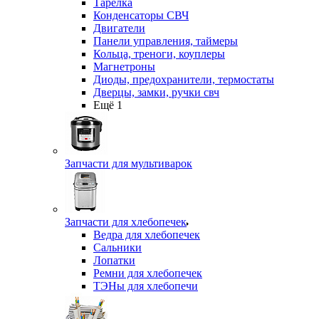
Тарелка
Конденсаторы СВЧ
Двигатели
Панели управления, таймеры
Кольца, треноги, коуплеры
Магнетроны
Диоды, предохранители, термостаты
Дверцы, замки, ручки свч
Ещё 1
Запчасти для мультиварок
Запчасти для хлебопечек
Ведра для хлебопечек
Сальники
Лопатки
Ремни для хлебопечек
ТЭНы для хлебопечи