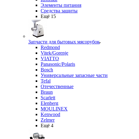
Элементы питания
Средства защиты
Ещё 15
Запчасти для бытовых мясорубок
Redmond
Vitek/Gorenje
VIATTO
Panasonic/Polaris
Bosch
Универсальные запасные части
Tefal
Отечественные
Braun
Scarlett
Elenberg
MOULINEX
Kenwood
Zelmer
Ещё 4