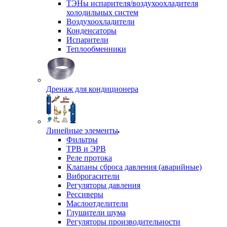
ТЭНы испарителя/воздухоохладителя
холодильных систем
Воздухоохладители
Конденсаторы
Испарители
Теплообменники
Дренаж для кондиционера
Линейные элементы
Фильтры
ТРВ и ЭРВ
Реле протока
Клапаны сброса давления (аварийные)
Виброгасители
Регуляторы давления
Рессиверы
Маслоотделители
Глушители шума
Регуляторы производительности