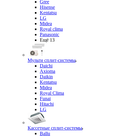
Gree
Hisense
Kentatsu
LG
Midea
Royal clima
Panasonic
Ещё 13
Мульти сплит-системы
Daichi
Axioma
Daikin
Kentatsu
Midea
Royal Clima
Funai
Hitachi
LG
Кассетные сплит-системы
Ballu