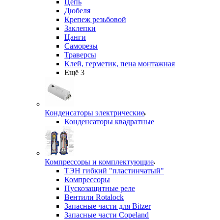
Цепь
Дюбеля
Крепеж резьбовой
Заклепки
Цанги
Саморезы
Траверсы
Клей, герметик, пена монтажная
Ещё 3
Конденсаторы электрические
Конденсаторы квадратные
Компрессоры и комплектующие
ТЭН гибкий "пластинчатый"
Компрессоры
Пускозащитные реле
Вентили Rotalock
Запасные части для Bitzer
Запасные части Copeland