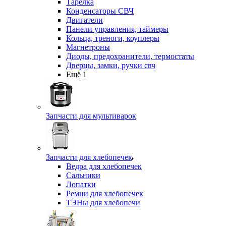
Тарелка
Конденсаторы СВЧ
Двигатели
Панели управления, таймеры
Кольца, треноги, коуплеры
Магнетроны
Диоды, предохранители, термостаты
Дверцы, замки, ручки свч
Ещё 1
Запчасти для мультиварок
Запчасти для хлебопечек
Ведра для хлебопечек
Сальники
Лопатки
Ремни для хлебопечек
ТЭНы для хлебопечи