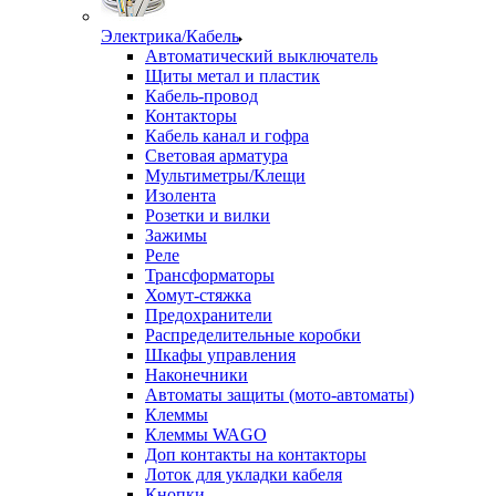
Электрика/Кабель
Автоматический выключатель
Щиты метал и пластик
Кабель-провод
Контакторы
Кабель канал и гофра
Световая арматура
Мультиметры/Клещи
Изолента
Розетки и вилки
Зажимы
Реле
Трансформаторы
Хомут-стяжка
Предохранители
Распределительные коробки
Шкафы управления
Наконечники
Автоматы защиты (мото-автоматы)
Клеммы
Клеммы WAGO
Доп контакты на контакторы
Лоток для укладки кабеля
Кнопки