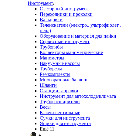
Инструмент
Слесарный инструмент
Переходники и проколки
Вальцовки
Течеискатели (электро., ультрофиолет.,
пена)
Оборудование и материал для пайки
Сервисный инструмент
Трубогибы
Коллекторы манометрические
Манометры
Вакуумные насосы
Труборезы
Ремкомплекты
Многоразовые баллоны
Шланги
Станции заправки
Инструмент для автохолода/климата
Труборасширители
Весы
Ключи вентильные
Сумки для инструмента
Ящики для инструмента
Ещё 11