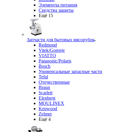
Элементы питания
Средства защиты
Ещё 15
Запчасти для бытовых мясорубок
Redmond
Vitek/Gorenje
VIATTO
Panasonic/Polaris
Bosch
Универсальные запасные части
Tefal
Отечественные
Braun
Scarlett
Elenberg
MOULINEX
Kenwood
Zelmer
Ещё 4