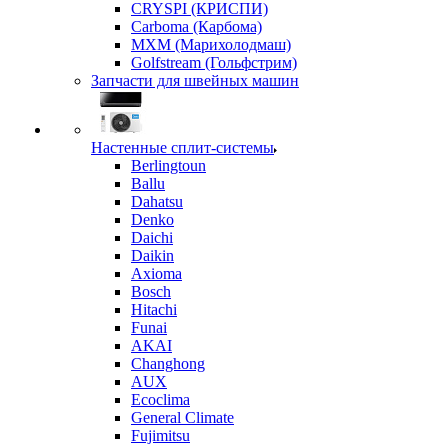
CRYSPI (КРИСПИ)
Carboma (Карбома)
MXM (Марихолодмаш)
Golfstream (Гольфстрим)
Запчасти для швейных машин
Настенные сплит-системы
Berlingtoun
Ballu
Dahatsu
Denko
Daichi
Daikin
Axioma
Bosch
Hitachi
Funai
AKAI
Changhong
AUX
Ecoclima
General Climate
Fujimitsu