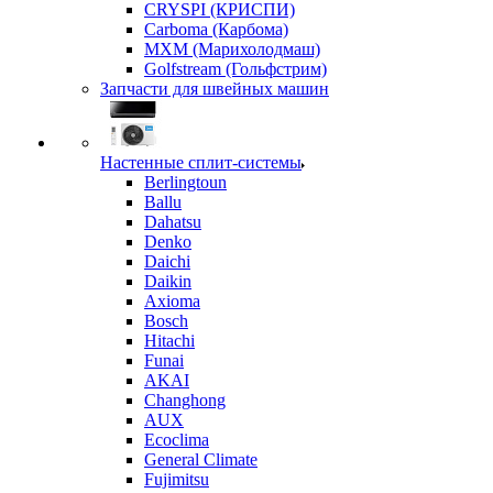
CRYSPI (КРИСПИ)
Carboma (Карбома)
MXM (Марихолодмаш)
Golfstream (Гольфстрим)
Запчасти для швейных машин
Настенные сплит-системы
Berlingtoun
Ballu
Dahatsu
Denko
Daichi
Daikin
Axioma
Bosch
Hitachi
Funai
AKAI
Changhong
AUX
Ecoclima
General Climate
Fujimitsu