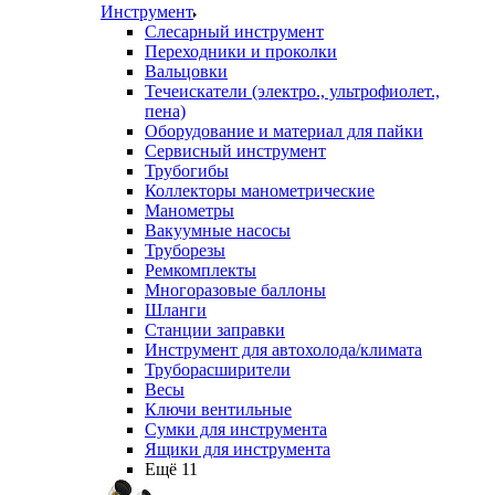
Инструмент
Слесарный инструмент
Переходники и проколки
Вальцовки
Течеискатели (электро., ультрофиолет.,
пена)
Оборудование и материал для пайки
Сервисный инструмент
Трубогибы
Коллекторы манометрические
Манометры
Вакуумные насосы
Труборезы
Ремкомплекты
Многоразовые баллоны
Шланги
Станции заправки
Инструмент для автохолода/климата
Труборасширители
Весы
Ключи вентильные
Сумки для инструмента
Ящики для инструмента
Ещё 11