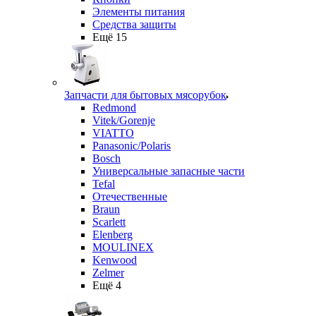
Элементы питания
Средства защиты
Ещё 15
Запчасти для бытовых мясорубок
Redmond
Vitek/Gorenje
VIATTO
Panasonic/Polaris
Bosch
Универсальные запасные части
Tefal
Отечественные
Braun
Scarlett
Elenberg
MOULINEX
Kenwood
Zelmer
Ещё 4