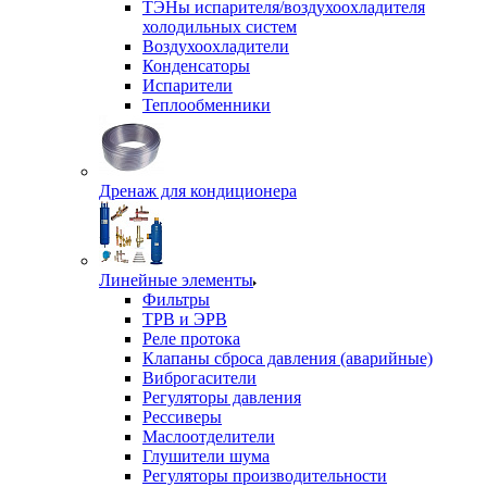
ТЭНы испарителя/воздухоохладителя
холодильных систем
Воздухоохладители
Конденсаторы
Испарители
Теплообменники
Дренаж для кондиционера
Линейные элементы
Фильтры
ТРВ и ЭРВ
Реле протока
Клапаны сброса давления (аварийные)
Виброгасители
Регуляторы давления
Рессиверы
Маслоотделители
Глушители шума
Регуляторы производительности