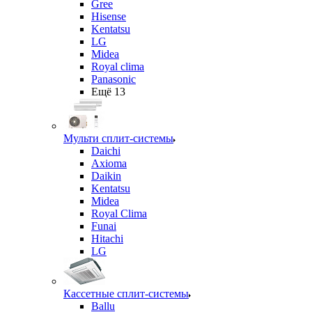
Gree
Hisense
Kentatsu
LG
Midea
Royal clima
Panasonic
Ещё 13
Мульти сплит-системы
Daichi
Axioma
Daikin
Kentatsu
Midea
Royal Clima
Funai
Hitachi
LG
Кассетные сплит-системы
Ballu