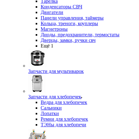
Тарелка
Конденсаторы СВЧ
Двигатели
Панели управления, таймеры
Кольца, треноги, коуплеры
Магнетроны
Диоды, предохранители, термостаты
Дверцы, замки, ручки свч
Ещё 1
Запчасти для мультиварок
Запчасти для хлебопечек
Ведра для хлебопечек
Сальники
Лопатки
Ремни для хлебопечек
ТЭНы для хлебопечи