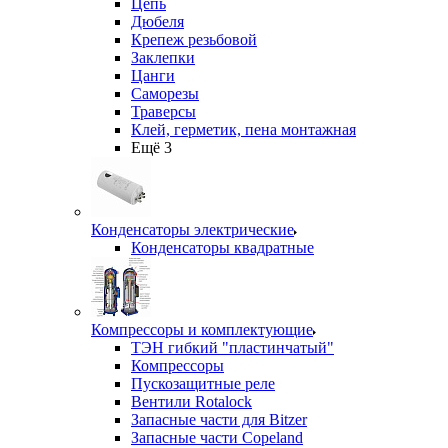
Цепь
Дюбеля
Крепеж резьбовой
Заклепки
Цанги
Саморезы
Траверсы
Клей, герметик, пена монтажная
Ещё 3
Конденсаторы электрические
Конденсаторы квадратные
Компрессоры и комплектующие
ТЭН гибкий "пластинчатый"
Компрессоры
Пускозащитные реле
Вентили Rotalock
Запасные части для Bitzer
Запасные части Copeland