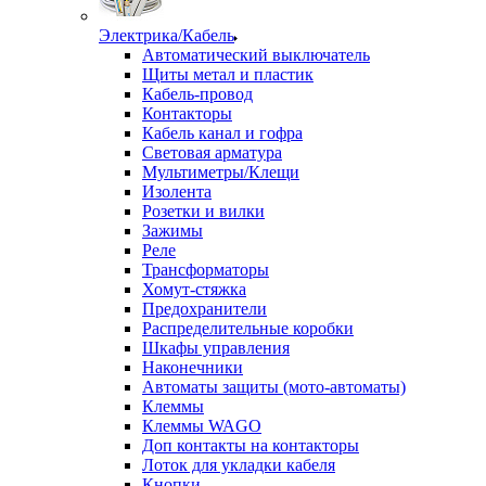
Электрика/Кабель
Автоматический выключатель
Щиты метал и пластик
Кабель-провод
Контакторы
Кабель канал и гофра
Световая арматура
Мультиметры/Клещи
Изолента
Розетки и вилки
Зажимы
Реле
Трансформаторы
Хомут-стяжка
Предохранители
Распределительные коробки
Шкафы управления
Наконечники
Автоматы защиты (мото-автоматы)
Клеммы
Клеммы WAGO
Доп контакты на контакторы
Лоток для укладки кабеля
Кнопки