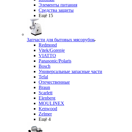
Элементы питания
Средства защиты
Ещё 15
Запчасти для бытовых мясорубок
Redmond
Vitek/Gorenje
VIATTO
Panasonic/Polaris
Bosch
Универсальные запасные части
Tefal
Отечественные
Braun
Scarlett
Elenberg
MOULINEX
Kenwood
Zelmer
Ещё 4