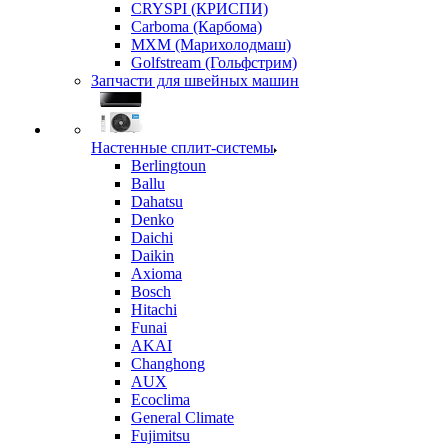
CRYSPI (КРИСПИ)
Carboma (Карбома)
MXM (Марихолодмаш)
Golfstream (Гольфстрим)
Запчасти для швейных машин
Настенные сплит-системы
Berlingtoun
Ballu
Dahatsu
Denko
Daichi
Daikin
Axioma
Bosch
Hitachi
Funai
AKAI
Changhong
AUX
Ecoclima
General Climate
Fujimitsu