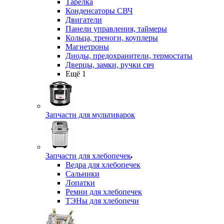
Тарелка
Конденсаторы СВЧ
Двигатели
Панели управления, таймеры
Кольца, треноги, коуплеры
Магнетроны
Диоды, предохранители, термостаты
Дверцы, замки, ручки свч
Ещё 1
Запчасти для мультиварок
Запчасти для хлебопечек
Ведра для хлебопечек
Сальники
Лопатки
Ремни для хлебопечек
ТЭНы для хлебопечи