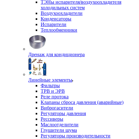
ТЭНы испарителя/воздухоохладителя
холодильных систем
Воздухоохладители
Конденсаторы
Испарители
Теплообменники
Дренаж для кондиционера
Линейные элементы
Фильтры
ТРВ и ЭРВ
Реле протока
Клапаны сброса давления (аварийные)
Виброгасители
Регуляторы давления
Рессиверы
Маслоотделители
Глушители шума
Регуляторы производительности