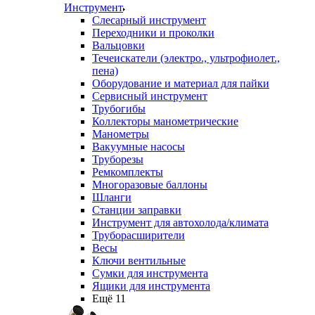
Инструмент
Слесарный инструмент
Переходники и проколки
Вальцовки
Течеискатели (электро., ультрофиолет.,
пена)
Оборудование и материал для пайки
Сервисный инструмент
Трубогибы
Коллекторы манометрические
Манометры
Вакуумные насосы
Труборезы
Ремкомплекты
Многоразовые баллоны
Шланги
Станции заправки
Инструмент для автохолода/климата
Труборасширители
Весы
Ключи вентильные
Сумки для инструмента
Ящики для инструмента
Ещё 11