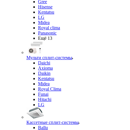
Gree
Hisense
Kentatsu
LG
Midea
Royal clima
Panasonic
Ещё 13
Мульти сплит-системы
Daichi
Axioma
Daikin
Kentatsu
Midea
Royal Clima
Funai
Hitachi
LG
Кассетные сплит-системы
Ballu