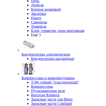
Цепь
Дюбеля
Крепеж резьбовой
Заклепки
Цанги
Саморезы
Траверсы
Клей, герметик, пена монтажная
Ещё 3
Конденсаторы электрические
Конденсаторы квадратные
Компрессоры и комплектующие
ТЭН гибкий "пластинчатый"
Компрессоры
Пускозащитные реле
Вентили Rotalock
Запасные части для Bitzer
Запасные части Copeland