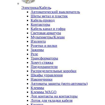
Электрика/Кабель
Автоматический выключатель
Щиты метал и пластик
Кабель-провод
Контакторы
Кабель канал и гофра
Световая арматура
Мультиметры/Клещи
Изолента
Розетки и вилки
Зажимы
Реле
Трансформаторы
Хомут-стяжка
Предохранители
Распределительные коробки
Шкафы управления
Наконечники
Автоматы защиты (мото-автоматы)
Клеммы
Клеммы WAGO
Доп контакты на контакторы
Лоток для укладки кабеля
Кнопки