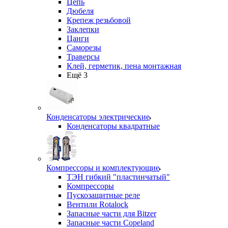
Цепь
Дюбеля
Крепеж резьбовой
Заклепки
Цанги
Саморезы
Траверсы
Клей, герметик, пена монтажная
Ещё 3
Конденсаторы электрические
Конденсаторы квадратные
Компрессоры и комплектующие
ТЭН гибкий "пластинчатый"
Компрессоры
Пускозащитные реле
Вентили Rotalock
Запасные части для Bitzer
Запасные части Copeland