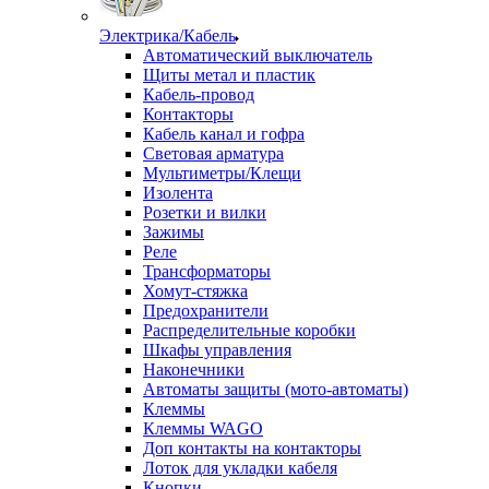
Электрика/Кабель
Автоматический выключатель
Щиты метал и пластик
Кабель-провод
Контакторы
Кабель канал и гофра
Световая арматура
Мультиметры/Клещи
Изолента
Розетки и вилки
Зажимы
Реле
Трансформаторы
Хомут-стяжка
Предохранители
Распределительные коробки
Шкафы управления
Наконечники
Автоматы защиты (мото-автоматы)
Клеммы
Клеммы WAGO
Доп контакты на контакторы
Лоток для укладки кабеля
Кнопки