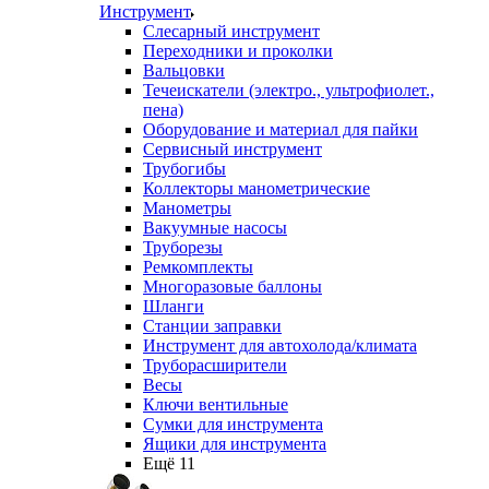
Инструмент
Слесарный инструмент
Переходники и проколки
Вальцовки
Течеискатели (электро., ультрофиолет.,
пена)
Оборудование и материал для пайки
Сервисный инструмент
Трубогибы
Коллекторы манометрические
Манометры
Вакуумные насосы
Труборезы
Ремкомплекты
Многоразовые баллоны
Шланги
Станции заправки
Инструмент для автохолода/климата
Труборасширители
Весы
Ключи вентильные
Сумки для инструмента
Ящики для инструмента
Ещё 11