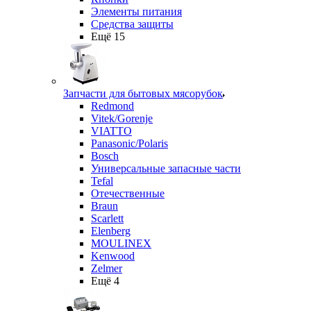
Элементы питания
Средства защиты
Ещё 15
Запчасти для бытовых мясорубок
Redmond
Vitek/Gorenje
VIATTO
Panasonic/Polaris
Bosch
Универсальные запасные части
Tefal
Отечественные
Braun
Scarlett
Elenberg
MOULINEX
Kenwood
Zelmer
Ещё 4