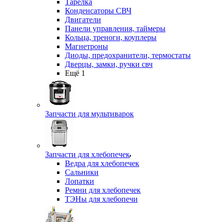
Тарелка
Конденсаторы СВЧ
Двигатели
Панели управления, таймеры
Кольца, треноги, коуплеры
Магнетроны
Диоды, предохранители, термостаты
Дверцы, замки, ручки свч
Ещё 1
Запчасти для мультиварок
Запчасти для хлебопечек
Ведра для хлебопечек
Сальники
Лопатки
Ремни для хлебопечек
ТЭНы для хлебопечи