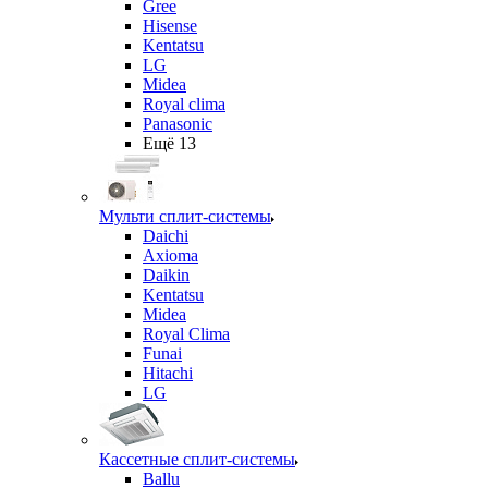
Gree
Hisense
Kentatsu
LG
Midea
Royal clima
Panasonic
Ещё 13
Мульти сплит-системы
Daichi
Axioma
Daikin
Kentatsu
Midea
Royal Clima
Funai
Hitachi
LG
Кассетные сплит-системы
Ballu