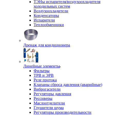
ТЭНы испарителя/воздухоохладителя
холодильных систем
Воздухоохладители
Конденсаторы
Испарители
Теплообменники
Дренаж для кондиционера
Линейные элементы
Фильтры
ТРВ и ЭРВ
Реле протока
Клапаны сброса давления (аварийные)
Виброгасители
Регуляторы давления
Рессиверы
Маслоотделители
Глушители шума
Регуляторы производительности