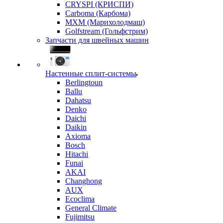
CRYSPI (КРИСПИ)
Carboma (Карбома)
MXM (Марихолодмаш)
Golfstream (Гольфстрим)
Запчасти для швейных машин
Настенные сплит-системы
Berlingtoun
Ballu
Dahatsu
Denko
Daichi
Daikin
Axioma
Bosch
Hitachi
Funai
AKAI
Changhong
AUX
Ecoclima
General Climate
Fujimitsu