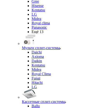
Gree
Hisense
Kentatsu
LG
Midea
Royal clima
Panasonic
Ещё 13
Мульти сплит-системы
Daichi
Axioma
Daikin
Kentatsu
Midea
Royal Clima
Funai
Hitachi
LG
Кассетные сплит-системы
Ballu