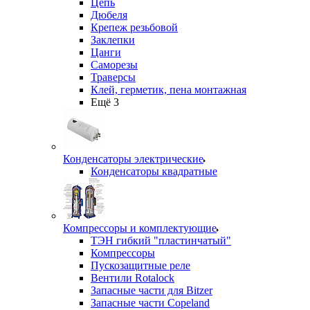
Цепь
Дюбеля
Крепеж резьбовой
Заклепки
Цанги
Саморезы
Траверсы
Клей, герметик, пена монтажная
Ещё 3
Конденсаторы электрические
Конденсаторы квадратные
Компрессоры и комплектующие
ТЭН гибкий "пластинчатый"
Компрессоры
Пускозащитные реле
Вентили Rotalock
Запасные части для Bitzer
Запасные части Copeland