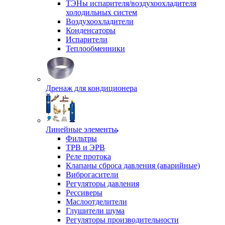
ТЭНы испарителя/воздухоохладителя
холодильных систем
Воздухоохладители
Конденсаторы
Испарители
Теплообменники
Дренаж для кондиционера
Линейные элементы
Фильтры
ТРВ и ЭРВ
Реле протока
Клапаны сброса давления (аварийные)
Виброгасители
Регуляторы давления
Рессиверы
Маслоотделители
Глушители шума
Регуляторы производительности