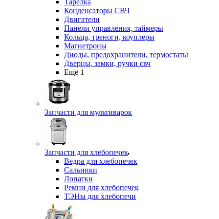
Тарелка
Конденсаторы СВЧ
Двигатели
Панели управления, таймеры
Кольца, треноги, коуплеры
Магнетроны
Диоды, предохранители, термостаты
Дверцы, замки, ручки свч
Ещё 1
Запчасти для мультиварок
Запчасти для хлебопечек
Ведра для хлебопечек
Сальники
Лопатки
Ремни для хлебопечек
ТЭНы для хлебопечи