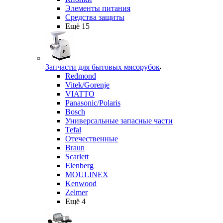
Элементы питания
Средства защиты
Ещё 15
Запчасти для бытовых мясорубок
Redmond
Vitek/Gorenje
VIATTO
Panasonic/Polaris
Bosch
Универсальные запасные части
Tefal
Отечественные
Braun
Scarlett
Elenberg
MOULINEX
Kenwood
Zelmer
Ещё 4