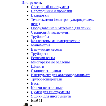
Инструмент
Слесарный инструмент
Переходники и проколки
Вальцовки
Течеискатели (электро., ультрофиолет.,
пена)
Оборудование и материал для пайки
Сервисный инструмент
Трубогибы
Коллекторы манометрические
Манометры
Вакуумные насосы
Труборезы
Ремкомплекты
Многоразовые баллоны
Шланги
Станции заправки
Инструмент для автохолода/климата
Труборасширители
Весы
Ключи вентильные
Сумки для инструмента
Ящики для инструмента
Ещё 11