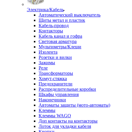
Электрика/Кабель
Автоматический выключатель
Щиты метал и пластик
Кабель-провод
Контакторы
Кабель канал и гофра
Световая арматура
Мультиметры/Клещи
Изолента
Розетки и вилки
Зажимы
Реле
Трансформаторы
Хомут-стяжка
Предохранители
Распределительные коробки
Шкафы управления
Наконечники
Автоматы защиты (мото-автоматы)
Клеммы
Клеммы WAGO
Доп контакты на контакторы
Лоток для укладки кабеля
Кнопки