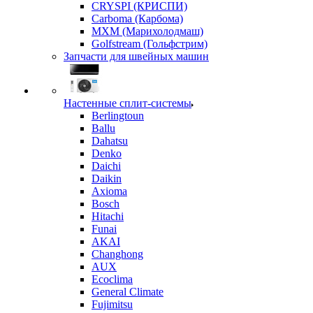
CRYSPI (КРИСПИ)
Carboma (Карбома)
MXM (Марихолодмаш)
Golfstream (Гольфстрим)
Запчасти для швейных машин
Настенные сплит-системы
Berlingtoun
Ballu
Dahatsu
Denko
Daichi
Daikin
Axioma
Bosch
Hitachi
Funai
AKAI
Changhong
AUX
Ecoclima
General Climate
Fujimitsu