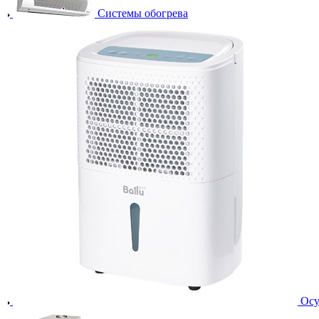
Системы обогрева
Осу