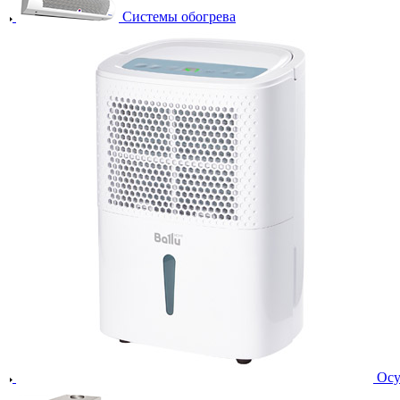
Системы обогрева
Осу