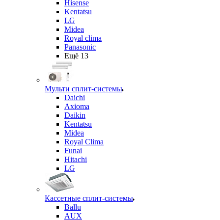
Hisense
Kentatsu
LG
Midea
Royal clima
Panasonic
Ещё 13
Мульти сплит-системы
Daichi
Axioma
Daikin
Kentatsu
Midea
Royal Clima
Funai
Hitachi
LG
Кассетные сплит-системы
Ballu
AUX