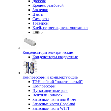
Дюбеля
Крепеж резьбовой
Заклепки
Цанги
Саморезы
Траверсы
Клей, герметик, пена монтажная
Ещё 3
Конденсаторы электрические
Конденсаторы квадратные
Компрессоры и комплектующие
ТЭН гибкий "пластинчатый"
Компрессоры
Пускозащитные реле
Вентили Rotalock
Запасные части для Bitzer
Запасные части Copeland
Запасные части WITT