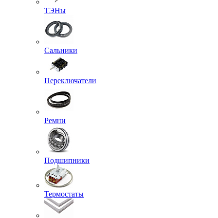
ТЭНы
Сальники
Переключатели
Ремни
Подшипники
Термостаты