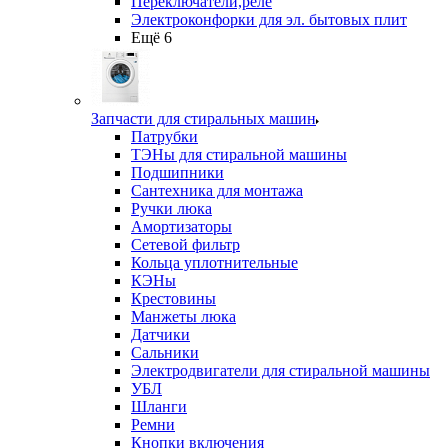
Переключатели,реле
Электроконфорки для эл. бытовых плит
Ещё 6
Запчасти для стиральных машин
Патрубки
ТЭНы для стиральной машины
Подшипники
Сантехника для монтажа
Ручки люка
Амортизаторы
Сетевой фильтр
Кольца уплотнительные
КЭНы
Крестовины
Манжеты люка
Датчики
Сальники
Электродвигатели для стиральной машины
УБЛ
Шланги
Ремни
Кнопки включения