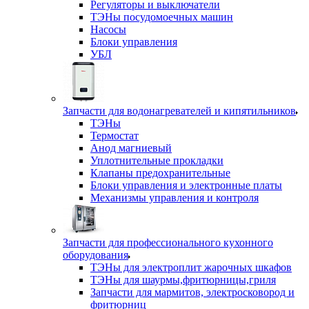
Регуляторы и выключатели
ТЭНы посудомоечных машин
Насосы
Блоки управления
УБЛ
Запчасти для водонагревателей и кипятильников
ТЭНы
Термостат
Анод магниевый
Уплотнительные прокладки
Клапаны предохранительные
Блоки управления и электронные платы
Механизмы управления и контроля
Запчасти для профессионального кухонного
оборудования
ТЭНы для электроплит жарочных шкафов
ТЭНы для шаурмы,фритюрницы,гриля
Запчасти для мармитов, электросковород и
фритюрниц