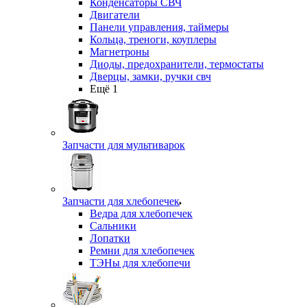
Конденсаторы СВЧ
Двигатели
Панели управления, таймеры
Кольца, треноги, коуплеры
Магнетроны
Диоды, предохранители, термостаты
Дверцы, замки, ручки свч
Ещё 1
Запчасти для мультиварок
Запчасти для хлебопечек
Ведра для хлебопечек
Сальники
Лопатки
Ремни для хлебопечек
ТЭНы для хлебопечи