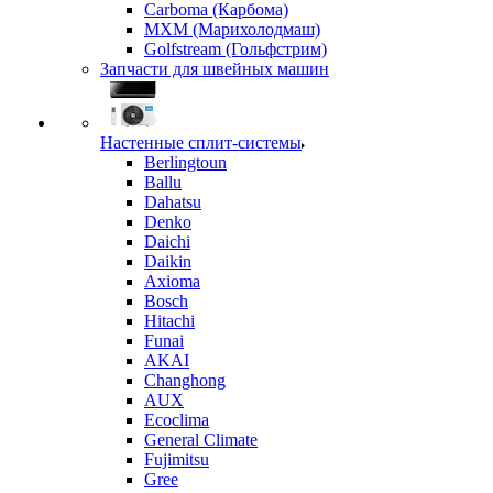
Carboma (Карбома)
MXM (Марихолодмаш)
Golfstream (Гольфстрим)
Запчасти для швейных машин
Настенные сплит-системы
Berlingtoun
Ballu
Dahatsu
Denko
Daichi
Daikin
Axioma
Bosch
Hitachi
Funai
AKAI
Changhong
AUX
Ecoclima
General Climate
Fujimitsu
Gree