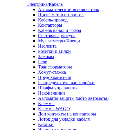
Электрика/Кабель
Автоматический выключатель
Щиты метал и пластик
Кабель-провод
Контакторы
Кабель канал и гофра
Световая арматура
Мультиметры/Клещи
Изолента
Розетки и вилки
Зажимы
Реле
Трансформаторы
Хомут-стяжка
Предохранители
Распределительные коробки
Шкафы управления
Наконечники
Автоматы защиты (мото-автоматы)
Клеммы
Клеммы WAGO
Доп контакты на контакторы
Лоток для укладки кабеля
Кнопки
Элементы питания