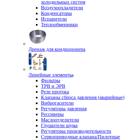
холодильных систем
Воздухоохладители
Конденсаторы
Испарители
Теплообменники
Дренаж для кондиционера
Линейные элементы
Фильтры
ТРВ и ЭРВ
Реле протока
Клапаны сброса давления (аварийные)
Виброгасители
Регуляторы давления
Рессиверы
Маслоотделители
Глушители шума
Регуляторы производительности
Сервоприводные клапана/Пилотные