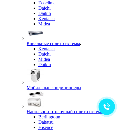
Ecoclima
Daichi
Daikin
Kentatsu
Midea
Канальные сплит-системы
Kentatsu
Daichi
Midea
Daikin
Мобильные кондиционеры
Напольно-потолочный сплит-системы
Berlingtoun
Dahatsu
Hisence