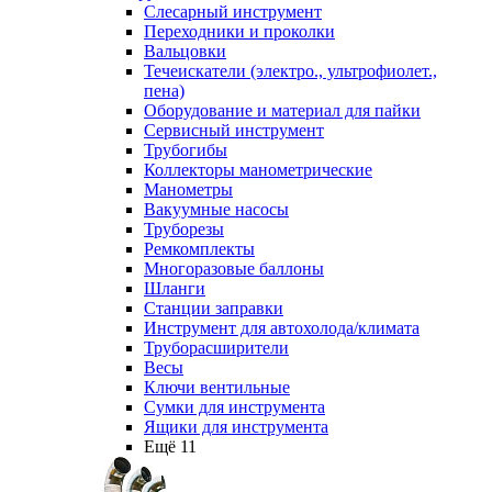
Слесарный инструмент
Переходники и проколки
Вальцовки
Течеискатели (электро., ультрофиолет.,
пена)
Оборудование и материал для пайки
Сервисный инструмент
Трубогибы
Коллекторы манометрические
Манометры
Вакуумные насосы
Труборезы
Ремкомплекты
Многоразовые баллоны
Шланги
Станции заправки
Инструмент для автохолода/климата
Труборасширители
Весы
Ключи вентильные
Сумки для инструмента
Ящики для инструмента
Ещё 11