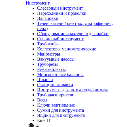
Инструмент
Слесарный инструмент
Переходники и проколки
Вальцовки
Течеискатели (электро., ультрофиолет.,
пена)
Оборудование и материал для пайки
Сервисный инструмент
Трубогибы
Коллекторы манометрические
Манометры
Вакуумные насосы
Труборезы
Ремкомплекты
Многоразовые баллоны
Шланги
Станции заправки
Инструмент для автохолода/климата
Труборасширители
Весы
Ключи вентильные
Сумки для инструмента
Ящики для инструмента
Ещё 11