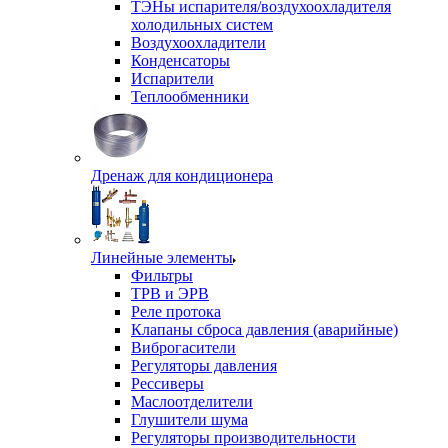
ТЭНы испарителя/воздухоохладителя
холодильных систем
Воздухоохладители
Конденсаторы
Испарители
Теплообменники
Дренаж для кондиционера
Линейные элементы
Фильтры
ТРВ и ЭРВ
Реле протока
Клапаны сброса давления (аварийные)
Виброгасители
Регуляторы давления
Рессиверы
Маслоотделители
Глушители шума
Регуляторы производительности