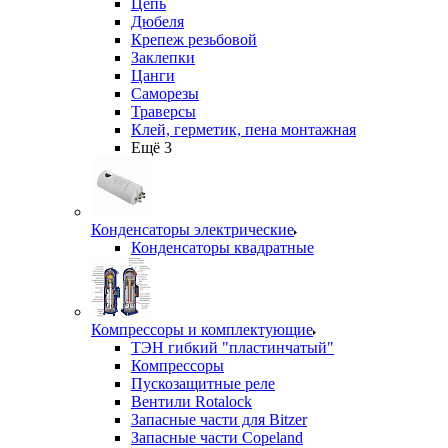
Цепь
Дюбеля
Крепеж резьбовой
Заклепки
Цанги
Саморезы
Траверсы
Клей, герметик, пена монтажная
Ещё 3
Конденсаторы электрические
Конденсаторы квадратные
Компрессоры и комплектующие
ТЭН гибкий "пластинчатый"
Компрессоры
Пускозащитные реле
Вентили Rotalock
Запасные части для Bitzer
Запасные части Copeland