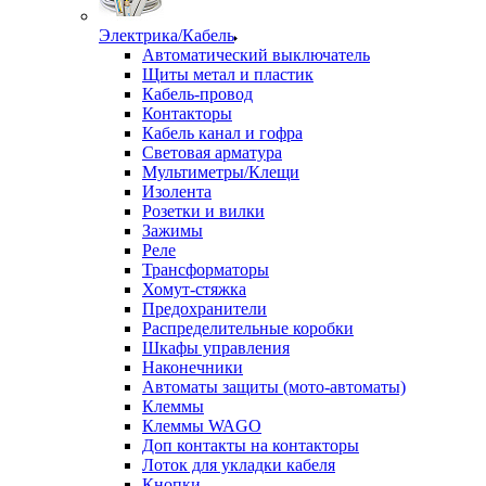
Электрика/Кабель
Автоматический выключатель
Щиты метал и пластик
Кабель-провод
Контакторы
Кабель канал и гофра
Световая арматура
Мультиметры/Клещи
Изолента
Розетки и вилки
Зажимы
Реле
Трансформаторы
Хомут-стяжка
Предохранители
Распределительные коробки
Шкафы управления
Наконечники
Автоматы защиты (мото-автоматы)
Клеммы
Клеммы WAGO
Доп контакты на контакторы
Лоток для укладки кабеля
Кнопки