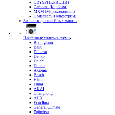
CRYSPI (КРИСПИ)
Carboma (Карбома)
MXM (Марихолодмаш)
Golfstream (Гольфстрим)
Запчасти для швейных машин
Настенные сплит-системы
Berlingtoun
Ballu
Dahatsu
Denko
Daichi
Daikin
Axioma
Bosch
Hitachi
Funai
AKAI
Changhong
AUX
Ecoclima
General Climate
Fujimitsu