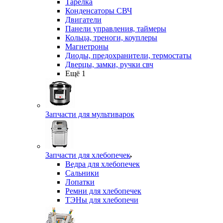
Тарелка
Конденсаторы СВЧ
Двигатели
Панели управления, таймеры
Кольца, треноги, коуплеры
Магнетроны
Диоды, предохранители, термостаты
Дверцы, замки, ручки свч
Ещё 1
Запчасти для мультиварок
Запчасти для хлебопечек
Ведра для хлебопечек
Сальники
Лопатки
Ремни для хлебопечек
ТЭНы для хлебопечи