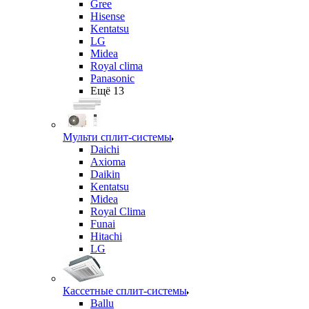
Gree
Hisense
Kentatsu
LG
Midea
Royal clima
Panasonic
Ещё 13
Мульти сплит-системы
Daichi
Axioma
Daikin
Kentatsu
Midea
Royal Clima
Funai
Hitachi
LG
Кассетные сплит-системы
Ballu