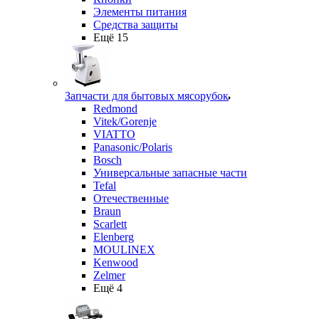
Элементы питания
Средства защиты
Ещё 15
Запчасти для бытовых мясорубок
Redmond
Vitek/Gorenje
VIATTO
Panasonic/Polaris
Bosch
Универсальные запасные части
Tefal
Отечественные
Braun
Scarlett
Elenberg
MOULINEX
Kenwood
Zelmer
Ещё 4