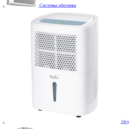
Системы обогрева
Осу