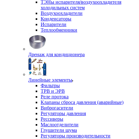
ТЭНы испарителя/воздухоохладителя
холодильных систем
Воздухоохладители
Конденсаторы
Испарители
Теплообменники
Дренаж для кондиционера
Линейные элементы
Фильтры
ТРВ и ЭРВ
Реле протока
Клапаны сброса давления (аварийные)
Виброгасители
Регуляторы давления
Рессиверы
Маслоотделители
Глушители шума
Регуляторы производительности