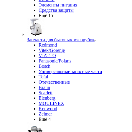
Элементы питания
Средства защиты
Ещё 15
Запчасти для бытовых мясорубок
Redmond
Vitek/Gorenje
VIATTO
Panasonic/Polaris
Bosch
Универсальные запасные части
Tefal
Отечественные
Braun
Scarlett
Elenberg
MOULINEX
Kenwood
Zelmer
Ещё 4