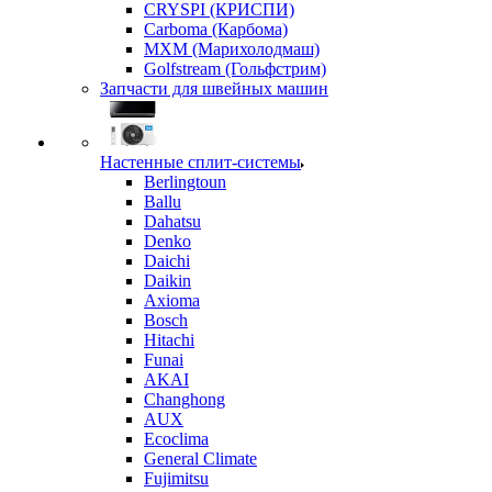
CRYSPI (КРИСПИ)
Carboma (Карбома)
MXM (Марихолодмаш)
Golfstream (Гольфстрим)
Запчасти для швейных машин
Настенные сплит-системы
Berlingtoun
Ballu
Dahatsu
Denko
Daichi
Daikin
Axioma
Bosch
Hitachi
Funai
AKAI
Changhong
AUX
Ecoclima
General Climate
Fujimitsu