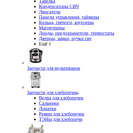
Тарелка
Конденсаторы СВЧ
Двигатели
Панели управления, таймеры
Кольца, треноги, коуплеры
Магнетроны
Диоды, предохранители, термостаты
Дверцы, замки, ручки свч
Ещё 1
Запчасти для мультиварок
Запчасти для хлебопечек
Ведра для хлебопечек
Сальники
Лопатки
Ремни для хлебопечек
ТЭНы для хлебопечи