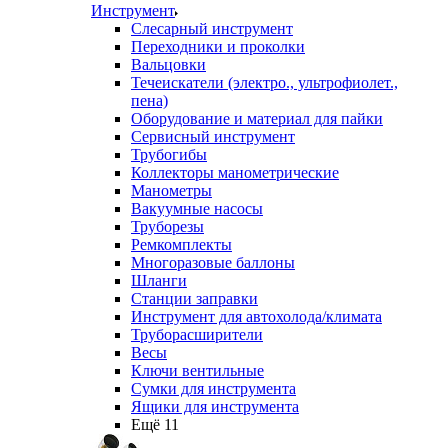
Инструмент
Слесарный инструмент
Переходники и проколки
Вальцовки
Течеискатели (электро., ультрофиолет.,
пена)
Оборудование и материал для пайки
Сервисный инструмент
Трубогибы
Коллекторы манометрические
Манометры
Вакуумные насосы
Труборезы
Ремкомплекты
Многоразовые баллоны
Шланги
Станции заправки
Инструмент для автохолода/климата
Труборасширители
Весы
Ключи вентильные
Сумки для инструмента
Ящики для инструмента
Ещё 11