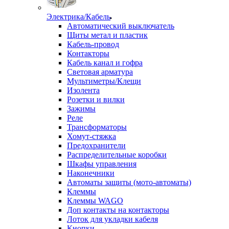
Электрика/Кабель
Автоматический выключатель
Щиты метал и пластик
Кабель-провод
Контакторы
Кабель канал и гофра
Световая арматура
Мультиметры/Клещи
Изолента
Розетки и вилки
Зажимы
Реле
Трансформаторы
Хомут-стяжка
Предохранители
Распределительные коробки
Шкафы управления
Наконечники
Автоматы защиты (мото-автоматы)
Клеммы
Клеммы WAGO
Доп контакты на контакторы
Лоток для укладки кабеля
Кнопки