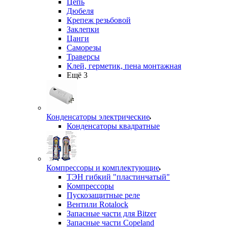
Цепь
Дюбеля
Крепеж резьбовой
Заклепки
Цанги
Саморезы
Траверсы
Клей, герметик, пена монтажная
Ещё 3
Конденсаторы электрические
Конденсаторы квадратные
Компрессоры и комплектующие
ТЭН гибкий "пластинчатый"
Компрессоры
Пускозащитные реле
Вентили Rotalock
Запасные части для Bitzer
Запасные части Copeland