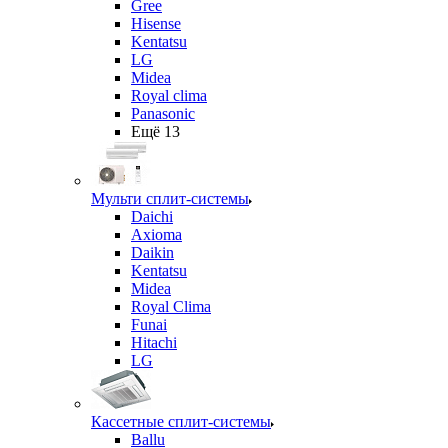
Gree
Hisense
Kentatsu
LG
Midea
Royal clima
Panasonic
Ещё 13
Мульти сплит-системы
Daichi
Axioma
Daikin
Kentatsu
Midea
Royal Clima
Funai
Hitachi
LG
Кассетные сплит-системы
Ballu