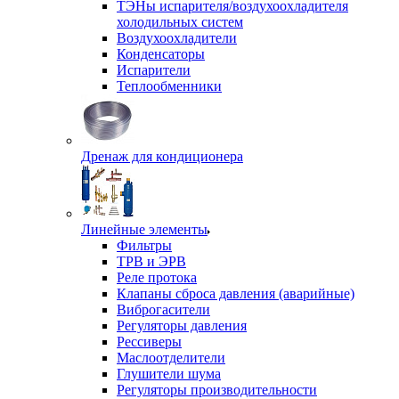
ТЭНы испарителя/воздухоохладителя
холодильных систем
Воздухоохладители
Конденсаторы
Испарители
Теплообменники
Дренаж для кондиционера
Линейные элементы
Фильтры
ТРВ и ЭРВ
Реле протока
Клапаны сброса давления (аварийные)
Виброгасители
Регуляторы давления
Рессиверы
Маслоотделители
Глушители шума
Регуляторы производительности