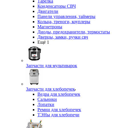
Тарелка
Конденсаторы СВЧ
Двигатели
Панели управления, таймеры
Кольца, треноги, коуплеры
Магнетроны
Диоды, предохранители, термостаты
Дверцы, замки, ручки свч
Ещё 1
Запчасти для мультиварок
Запчасти для хлебопечек
Ведра для хлебопечек
Сальники
Лопатки
Ремни для хлебопечек
ТЭНы для хлебопечи