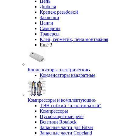
Цепь
Дюбеля
Крепеж резьбовой
Заклепки
Цанги
Саморезы
Траверсы
Клей, герметик, пена монтажная
Ещё 3
Конденсаторы электрические
Конденсаторы квадратные
Компрессоры и комплектующие
ТЭН гибкий "пластинчатый"
Компрессоры
Пускозащитные реле
Вентили Rotalock
Запасные части для Bitzer
Запасные части Copeland