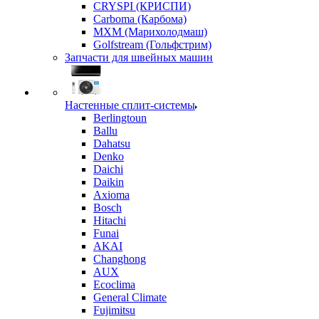
CRYSPI (КРИСПИ)
Carboma (Карбома)
MXM (Марихолодмаш)
Golfstream (Гольфстрим)
Запчасти для швейных машин
Настенные сплит-системы
Berlingtoun
Ballu
Dahatsu
Denko
Daichi
Daikin
Axioma
Bosch
Hitachi
Funai
AKAI
Changhong
AUX
Ecoclima
General Climate
Fujimitsu