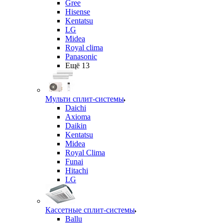
Gree
Hisense
Kentatsu
LG
Midea
Royal clima
Panasonic
Ещё 13
Мульти сплит-системы
Daichi
Axioma
Daikin
Kentatsu
Midea
Royal Clima
Funai
Hitachi
LG
Кассетные сплит-системы
Ballu