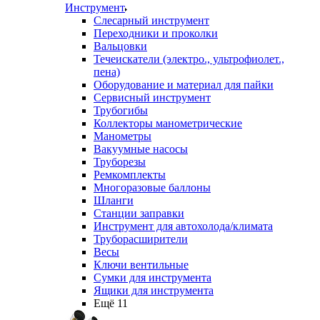
Инструмент
Слесарный инструмент
Переходники и проколки
Вальцовки
Течеискатели (электро., ультрофиолет.,
пена)
Оборудование и материал для пайки
Сервисный инструмент
Трубогибы
Коллекторы манометрические
Манометры
Вакуумные насосы
Труборезы
Ремкомплекты
Многоразовые баллоны
Шланги
Станции заправки
Инструмент для автохолода/климата
Труборасширители
Весы
Ключи вентильные
Сумки для инструмента
Ящики для инструмента
Ещё 11