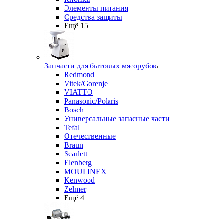
Элементы питания
Средства защиты
Ещё 15
Запчасти для бытовых мясорубок
Redmond
Vitek/Gorenje
VIATTO
Panasonic/Polaris
Bosch
Универсальные запасные части
Tefal
Отечественные
Braun
Scarlett
Elenberg
MOULINEX
Kenwood
Zelmer
Ещё 4