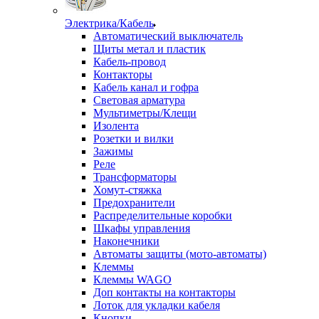
Электрика/Кабель
Автоматический выключатель
Щиты метал и пластик
Кабель-провод
Контакторы
Кабель канал и гофра
Световая арматура
Мультиметры/Клещи
Изолента
Розетки и вилки
Зажимы
Реле
Трансформаторы
Хомут-стяжка
Предохранители
Распределительные коробки
Шкафы управления
Наконечники
Автоматы защиты (мото-автоматы)
Клеммы
Клеммы WAGO
Доп контакты на контакторы
Лоток для укладки кабеля
Кнопки