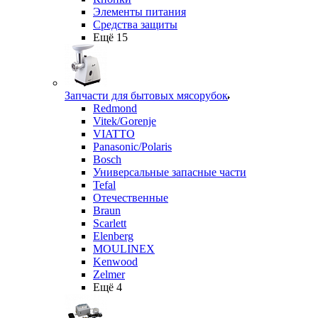
Элементы питания
Средства защиты
Ещё 15
Запчасти для бытовых мясорубок
Redmond
Vitek/Gorenje
VIATTO
Panasonic/Polaris
Bosch
Универсальные запасные части
Tefal
Отечественные
Braun
Scarlett
Elenberg
MOULINEX
Kenwood
Zelmer
Ещё 4