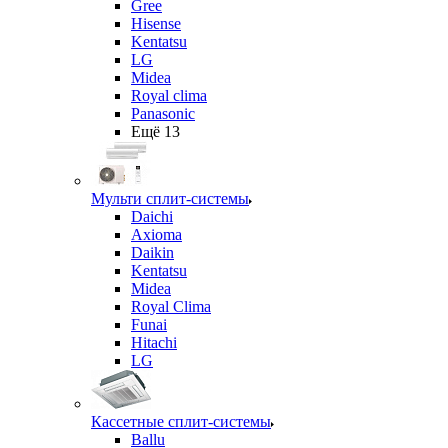
Gree
Hisense
Kentatsu
LG
Midea
Royal clima
Panasonic
Ещё 13
Мульти сплит-системы
Daichi
Axioma
Daikin
Kentatsu
Midea
Royal Clima
Funai
Hitachi
LG
Кассетные сплит-системы
Ballu