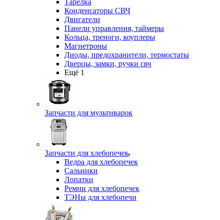
Тарелка
Конденсаторы СВЧ
Двигатели
Панели управления, таймеры
Кольца, треноги, коуплеры
Магнетроны
Диоды, предохранители, термостаты
Дверцы, замки, ручки свч
Ещё 1
Запчасти для мультиварок
Запчасти для хлебопечек
Ведра для хлебопечек
Сальники
Лопатки
Ремни для хлебопечек
ТЭНы для хлебопечи