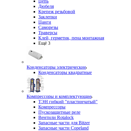
Цепь
Дюбеля
Крепеж резьбовой
Заклепки
Цанги
Саморезы
Траверсы
Клей, герметик, пена монтажная
Ещё 3
Конденсаторы электрические
Конденсаторы квадратные
Компрессоры и комплектующие
ТЭН гибкий "пластинчатый"
Компрессоры
Пускозащитные реле
Вентили Rotalock
Запасные части для Bitzer
Запасные части Copeland