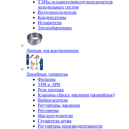
ТЭНы испарителя/воздухоохладителя
холодильных систем
Воздухоохладители
Конденсаторы
Испарители
Теплообменники
Дренаж для кондиционера
Линейные элементы
Фильтры
ТРВ и ЭРВ
Реле протока
Клапаны сброса давления (аварийные)
Виброгасители
Регуляторы давления
Рессиверы
Маслоотделители
Глушители шума
Регуляторы производительности