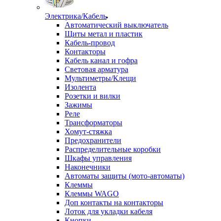
Электрика/Кабель
Автоматический выключатель
Щиты метал и пластик
Кабель-провод
Контакторы
Кабель канал и гофра
Световая арматура
Мультиметры/Клещи
Изолента
Розетки и вилки
Зажимы
Реле
Трансформаторы
Хомут-стяжка
Предохранители
Распределительные коробки
Шкафы управления
Наконечники
Автоматы защиты (мото-автоматы)
Клеммы
Клеммы WAGO
Доп контакты на контакторы
Лоток для укладки кабеля
Кнопки