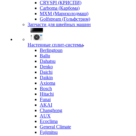
CRYSPI (КРИСПИ)
Carboma (Карбома)
MXM (Марихолодмаш)
Golfstream (Гольфстрим)
Запчасти для швейных машин
Настенные сплит-системы
Berlingtoun
Ballu
Dahatsu
Denko
Daichi
Daikin
Axioma
Bosch
Hitachi
Funai
AKAI
Changhong
AUX
Ecoclima
General Climate
Fujimitsu