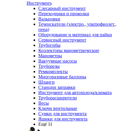
Инструмент
Слесарный инструмент
Переходники и проколки
Вальцовки
Течеискатели (электро., ультрофиолет.,
пена)
Оборудование и материал для пайки
Сервисный инструмент
Трубогибы
Коллекторы манометрические
Манометры
Вакуумные насосы
Труборезы
Ремкомплекты
Многоразовые баллоны
Шланги
Станции заправки
Инструмент для автохолода/климата
Труборасширители
Весы
Ключи вентильные
Сумки для инструмента
Ящики для инструмента
Ещё 11