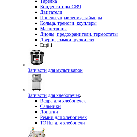
Тарелка
Конденсаторы СВЧ
Двигатели
Панели управления, таймеры
Кольца, треноги, коуплеры
Магнетроны
Диоды, предохранители, термостаты
Дверцы, замки, ручки свч
Ещё 1
Запчасти для мультиварок
Запчасти для хлебопечек
Ведра для хлебопечек
Сальники
Лопатки
Ремни для хлебопечек
ТЭНы для хлебопечи