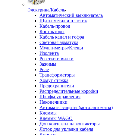
Электрика/Кабель
Автоматический выключатель
Щиты метал и пластик
Кабель-провод
Контакторы
Кабель канал и гофра
Световая арматура
Мультиметры/Клещи
Изолента
Розетки и вилки
Зажимы
Реле
Трансформаторы
Хомут-стяжка
Предохранители
Распределительные коробки
Шкафы управления
Наконечники
Автоматы защиты (мото-автоматы)
Клеммы
Клеммы WAGO
Доп контакты на контакторы
Лоток для укладки кабеля
Кнопки