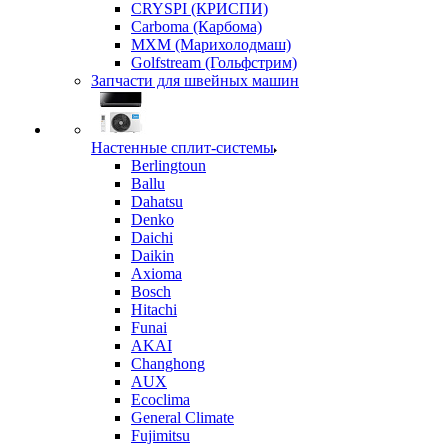
CRYSPI (КРИСПИ)
Carboma (Карбома)
MXM (Марихолодмаш)
Golfstream (Гольфстрим)
Запчасти для швейных машин
Настенные сплит-системы
Berlingtoun
Ballu
Dahatsu
Denko
Daichi
Daikin
Axioma
Bosch
Hitachi
Funai
AKAI
Changhong
AUX
Ecoclima
General Climate
Fujimitsu