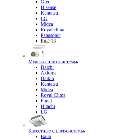
Gree
Hisense
Kentatsu
LG
Midea
Royal clima
Panasonic
Ещё 13
Мульти сплит-системы
Daichi
Axioma
Daikin
Kentatsu
Midea
Royal Clima
Funai
Hitachi
LG
Кассетные сплит-системы
Ballu