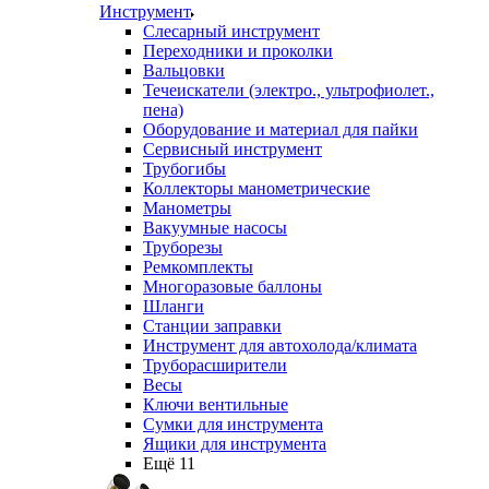
Инструмент
Слесарный инструмент
Переходники и проколки
Вальцовки
Течеискатели (электро., ультрофиолет.,
пена)
Оборудование и материал для пайки
Сервисный инструмент
Трубогибы
Коллекторы манометрические
Манометры
Вакуумные насосы
Труборезы
Ремкомплекты
Многоразовые баллоны
Шланги
Станции заправки
Инструмент для автохолода/климата
Труборасширители
Весы
Ключи вентильные
Сумки для инструмента
Ящики для инструмента
Ещё 11