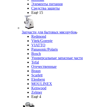
Элементы питания
Средства защиты
Ещё 15
Запчасти для бытовых мясорубок
Redmond
Vitek/Gorenje
VIATTO
Panasonic/Polaris
Bosch
Универсальные запасные части
Tefal
Отечественные
Braun
Scarlett
Elenberg
MOULINEX
Kenwood
Zelmer
Ещё 4