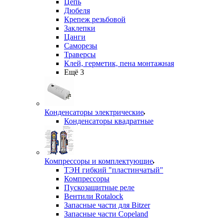
Цепь
Дюбеля
Крепеж резьбовой
Заклепки
Цанги
Саморезы
Траверсы
Клей, герметик, пена монтажная
Ещё 3
Конденсаторы электрические
Конденсаторы квадратные
Компрессоры и комплектующие
ТЭН гибкий "пластинчатый"
Компрессоры
Пускозащитные реле
Вентили Rotalock
Запасные части для Bitzer
Запасные части Copeland