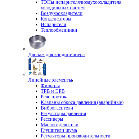
ТЭНы испарителя/воздухоохладителя
холодильных систем
Воздухоохладители
Конденсаторы
Испарители
Теплообменники
Дренаж для кондиционера
Линейные элементы
Фильтры
ТРВ и ЭРВ
Реле протока
Клапаны сброса давления (аварийные)
Виброгасители
Регуляторы давления
Рессиверы
Маслоотделители
Глушители шума
Регуляторы производительности