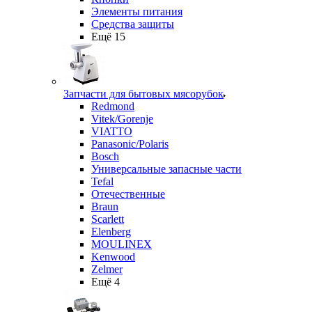
Элементы питания
Средства защиты
Ещё 15
Запчасти для бытовых мясорубок
Redmond
Vitek/Gorenje
VIATTO
Panasonic/Polaris
Bosch
Универсальные запасные части
Tefal
Отечественные
Braun
Scarlett
Elenberg
MOULINEX
Kenwood
Zelmer
Ещё 4