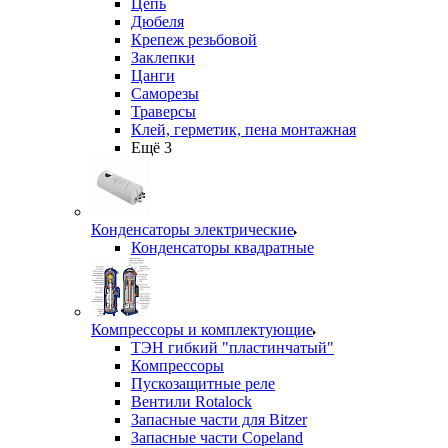
Цепь
Дюбеля
Крепеж резьбовой
Заклепки
Цанги
Саморезы
Траверсы
Клей, герметик, пена монтажная
Ещё 3
Конденсаторы электрические
Конденсаторы квадратные
Компрессоры и комплектующие
ТЭН гибкий "пластинчатый"
Компрессоры
Пускозащитные реле
Вентили Rotalock
Запасные части для Bitzer
Запасные части Copeland