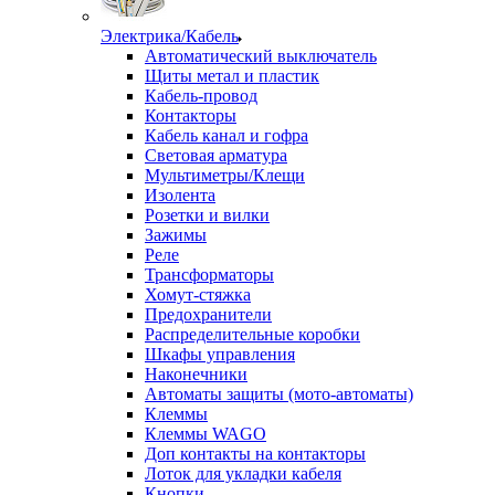
Электрика/Кабель
Автоматический выключатель
Щиты метал и пластик
Кабель-провод
Контакторы
Кабель канал и гофра
Световая арматура
Мультиметры/Клещи
Изолента
Розетки и вилки
Зажимы
Реле
Трансформаторы
Хомут-стяжка
Предохранители
Распределительные коробки
Шкафы управления
Наконечники
Автоматы защиты (мото-автоматы)
Клеммы
Клеммы WAGO
Доп контакты на контакторы
Лоток для укладки кабеля
Кнопки