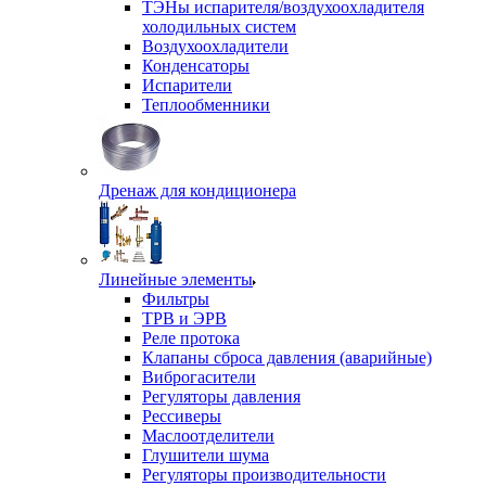
ТЭНы испарителя/воздухоохладителя
холодильных систем
Воздухоохладители
Конденсаторы
Испарители
Теплообменники
Дренаж для кондиционера
Линейные элементы
Фильтры
ТРВ и ЭРВ
Реле протока
Клапаны сброса давления (аварийные)
Виброгасители
Регуляторы давления
Рессиверы
Маслоотделители
Глушители шума
Регуляторы производительности