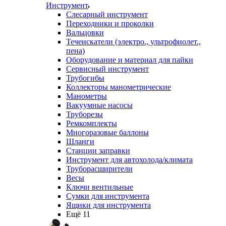
Инструмент
Слесарный инструмент
Переходники и проколки
Вальцовки
Течеискатели (электро., ультрофиолет.,
пена)
Оборудование и материал для пайки
Сервисный инструмент
Трубогибы
Коллекторы манометрические
Манометры
Вакуумные насосы
Труборезы
Ремкомплекты
Многоразовые баллоны
Шланги
Станции заправки
Инструмент для автохолода/климата
Труборасширители
Весы
Ключи вентильные
Сумки для инструмента
Ящики для инструмента
Ещё 11