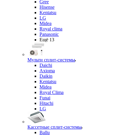
Gree
Hisense
Kentatsu
LG
Midea
Royal clima
Panasonic
Ещё 13
Мульти сплит-системы
Daichi
Axioma
Daikin
Kentatsu
Midea
Royal Clima
Funai
Hitachi
LG
Кассетные сплит-системы
Ballu