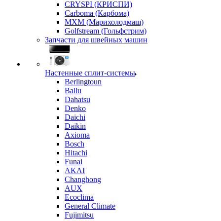
CRYSPI (КРИСПИ)
Carboma (Карбома)
MXM (Марихолодмаш)
Golfstream (Гольфстрим)
Запчасти для швейных машин
Настенные сплит-системы
Berlingtoun
Ballu
Dahatsu
Denko
Daichi
Daikin
Axioma
Bosch
Hitachi
Funai
AKAI
Changhong
AUX
Ecoclima
General Climate
Fujimitsu