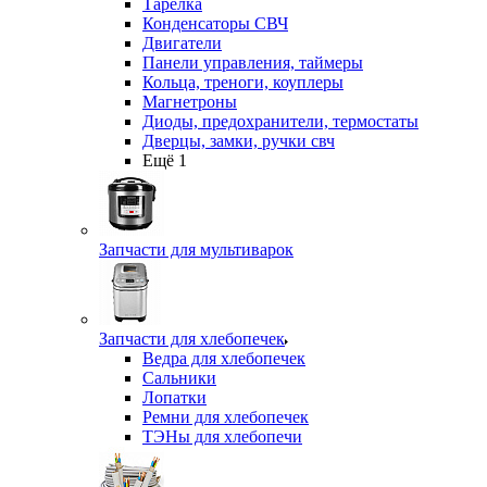
Тарелка
Конденсаторы СВЧ
Двигатели
Панели управления, таймеры
Кольца, треноги, коуплеры
Магнетроны
Диоды, предохранители, термостаты
Дверцы, замки, ручки свч
Ещё 1
Запчасти для мультиварок
Запчасти для хлебопечек
Ведра для хлебопечек
Сальники
Лопатки
Ремни для хлебопечек
ТЭНы для хлебопечи