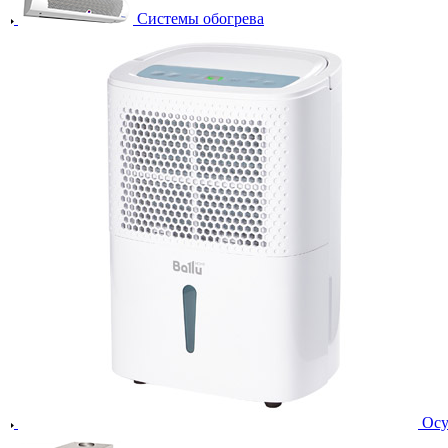
Системы обогрева
Осу