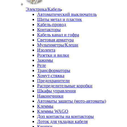
Электрика/Кабель
Автоматический выключатель
Щиты метал и пластик
Кабель-провод
Контакторы
Кабель канал и гофра
Световая арматура
Мультиметры/Клещи
Изолента
Розетки и вилки
Зажимы
Реле
Трансформаторы
Хомут-стяжка
Предохранители
Распределительные коробки
Шкафы управления
Наконечники
Автоматы защиты (мото-автоматы)
Клеммы
Клеммы WAGO
Доп контакты на контакторы
Лоток для укладки кабеля
Кнопки