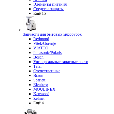
Элементы питания
Средства защиты
Ещё 15
Запчасти для бытовых мясорубок
Redmond
Vitek/Gorenje
VIATTO
Panasonic/Polaris
Bosch
Универсальные запасные части
Tefal
Отечественные
Braun
Scarlett
Elenberg
MOULINEX
Kenwood
Zelmer
Ещё 4