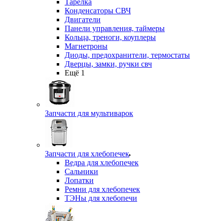
Тарелка
Конденсаторы СВЧ
Двигатели
Панели управления, таймеры
Кольца, треноги, коуплеры
Магнетроны
Диоды, предохранители, термостаты
Дверцы, замки, ручки свч
Ещё 1
Запчасти для мультиварок
Запчасти для хлебопечек
Ведра для хлебопечек
Сальники
Лопатки
Ремни для хлебопечек
ТЭНы для хлебопечи