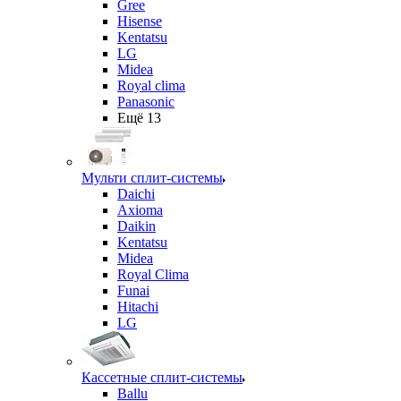
Gree
Hisense
Kentatsu
LG
Midea
Royal clima
Panasonic
Ещё 13
Мульти сплит-системы
Daichi
Axioma
Daikin
Kentatsu
Midea
Royal Clima
Funai
Hitachi
LG
Кассетные сплит-системы
Ballu