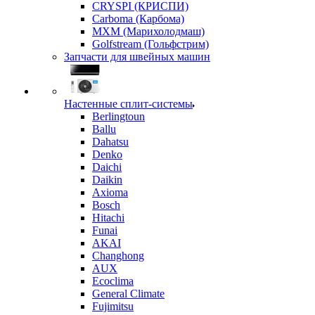
CRYSPI (КРИСПИ)
Carboma (Карбома)
MXM (Марихолодмаш)
Golfstream (Гольфстрим)
Запчасти для швейных машин
Настенные сплит-системы
Berlingtoun
Ballu
Dahatsu
Denko
Daichi
Daikin
Axioma
Bosch
Hitachi
Funai
AKAI
Changhong
AUX
Ecoclima
General Climate
Fujimitsu