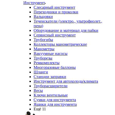
Инструмент
Слесарный инструмент
Переходники и проколки
Вальцовки
Течеискатели (электро., ультрофиолет.,
пена)
Оборудование и материал для пайки
Сервисный инструмент
Трубогибы
Коллекторы манометрические
Манометры
Вакуумные насосы
Труборезы
Ремкомплекты
Многоразовые баллоны
Шланги
Станции заправки
Инструмент для автохолода/климата
Труборасширители
Весы
Ключи вентильные
Сумки для инструмента
Ящики для инструмента
Ещё 11