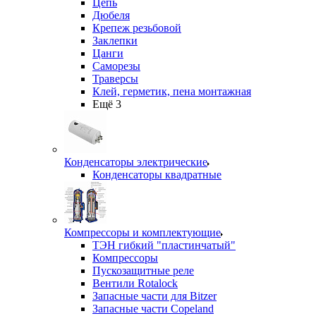
Цепь
Дюбеля
Крепеж резьбовой
Заклепки
Цанги
Саморезы
Траверсы
Клей, герметик, пена монтажная
Ещё 3
Конденсаторы электрические
Конденсаторы квадратные
Компрессоры и комплектующие
ТЭН гибкий "пластинчатый"
Компрессоры
Пускозащитные реле
Вентили Rotalock
Запасные части для Bitzer
Запасные части Copeland