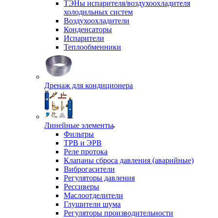
ТЭНы испарителя/воздухоохладителя
холодильных систем
Воздухоохладители
Конденсаторы
Испарители
Теплообменники
Дренаж для кондиционера
Линейные элементы
Фильтры
ТРВ и ЭРВ
Реле протока
Клапаны сброса давления (аварийные)
Виброгасители
Регуляторы давления
Рессиверы
Маслоотделители
Глушители шума
Регуляторы производительности