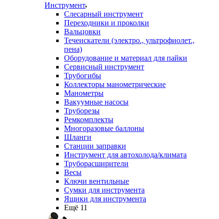
Инструмент
Слесарный инструмент
Переходники и проколки
Вальцовки
Течеискатели (электро., ультрофиолет.,
пена)
Оборудование и материал для пайки
Сервисный инструмент
Трубогибы
Коллекторы манометрические
Манометры
Вакуумные насосы
Труборезы
Ремкомплекты
Многоразовые баллоны
Шланги
Станции заправки
Инструмент для автохолода/климата
Труборасширители
Весы
Ключи вентильные
Сумки для инструмента
Ящики для инструмента
Ещё 11