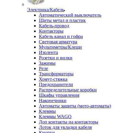
Электрика/Кабель
Автоматический выключатель
Щиты метал и пластик
Кабель-провод
Контакторы
Кабель канал и гофра
Световая арматура
Мультиметры/Клещи
Изолента
Розетки и вилки
Зажимы
Реле
Трансформаторы
Хомут-стяжка
Предохранители
Распределительные коробки
Шкафы управления
Наконечники
Автоматы защиты (мото-автоматы)
Клеммы
Клеммы WAGO
Доп контакты на контакторы
Лоток для укладки кабеля
Кнопки