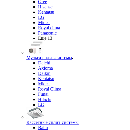
Gree
Hisense
Kentatsu
LG
Midea
Royal clima
Panasonic
Ещё 13
Мульти сплит-системы
Daichi
Axioma
Daikin
Kentatsu
Midea
Royal Clima
Funai
Hitachi
LG
Кассетные сплит-системы
Ballu