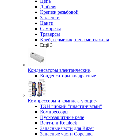
Цепь
Дюбеля
Крепеж резьбовой
Заклепки
Цанги
Саморезы
Траверсы
Клей, герметик, пена монтажная
Ещё 3
Конденсаторы электрические
Конденсаторы квадратные
Компрессоры и комплектующие
ТЭН гибкий "пластинчатый"
Компрессоры
Пускозащитные реле
Вентили Rotalock
Запасные части для Bitzer
Запасные части Copeland