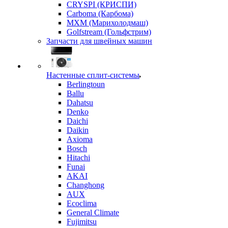
CRYSPI (КРИСПИ)
Carboma (Карбома)
MXM (Марихолодмаш)
Golfstream (Гольфстрим)
Запчасти для швейных машин
Настенные сплит-системы
Berlingtoun
Ballu
Dahatsu
Denko
Daichi
Daikin
Axioma
Bosch
Hitachi
Funai
AKAI
Changhong
AUX
Ecoclima
General Climate
Fujimitsu