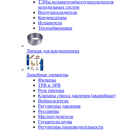
ТЭНы испарителя/воздухоохладителя
холодильных систем
Воздухоохладители
Конденсаторы
Испарители
Теплообменники
Дренаж для кондиционера
Линейные элементы
Фильтры
ТРВ и ЭРВ
Реле протока
Клапаны сброса давления (аварийные)
Виброгасители
Регуляторы давления
Рессиверы
Маслоотделители
Глушители шума
Регуляторы производительности