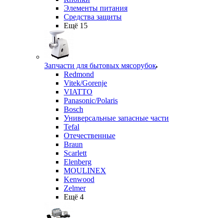
Элементы питания
Средства защиты
Ещё 15
Запчасти для бытовых мясорубок
Redmond
Vitek/Gorenje
VIATTO
Panasonic/Polaris
Bosch
Универсальные запасные части
Tefal
Отечественные
Braun
Scarlett
Elenberg
MOULINEX
Kenwood
Zelmer
Ещё 4