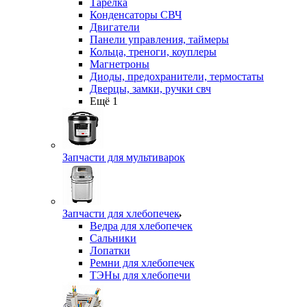
Тарелка
Конденсаторы СВЧ
Двигатели
Панели управления, таймеры
Кольца, треноги, коуплеры
Магнетроны
Диоды, предохранители, термостаты
Дверцы, замки, ручки свч
Ещё 1
Запчасти для мультиварок
Запчасти для хлебопечек
Ведра для хлебопечек
Сальники
Лопатки
Ремни для хлебопечек
ТЭНы для хлебопечи