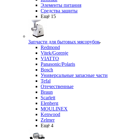
Элементы питания
Средства защиты
Ещё 15
Запчасти для бытовых мясорубок
Redmond
Vitek/Gorenje
VIATTO
Panasonic/Polaris
Bosch
Универсальные запасные части
Tefal
Отечественные
Braun
Scarlett
Elenberg
MOULINEX
Kenwood
Zelmer
Ещё 4