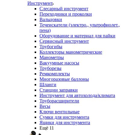
Инструмент
Слесарный инструмент
Переходники и проколки
Вальцовки
Течеискатели (электро., ультрофиолет.,
пена)
Оборудование и материал для пайки
Сервисный инструмент
Трубогибы
Коллекторы манометрические
Манометры
Вакуумные насосы
Труборезы
Ремкомплекты
Многоразовые баллоны
Шланги
Станции заправки
Инструмент для автохолода/климата
Труборасширители
Весы
Ключи вентильные
Сумки для инструмента
Ящики для инструмента
Ещё 11