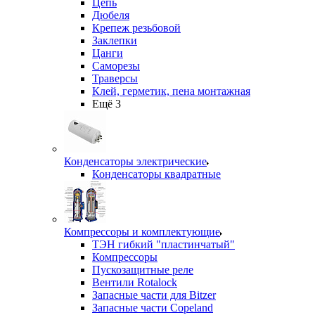
Цепь
Дюбеля
Крепеж резьбовой
Заклепки
Цанги
Саморезы
Траверсы
Клей, герметик, пена монтажная
Ещё 3
Конденсаторы электрические
Конденсаторы квадратные
Компрессоры и комплектующие
ТЭН гибкий "пластинчатый"
Компрессоры
Пускозащитные реле
Вентили Rotalock
Запасные части для Bitzer
Запасные части Copeland