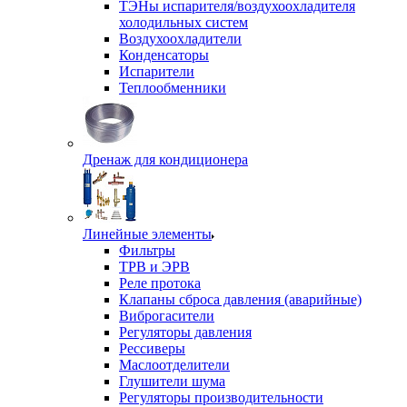
ТЭНы испарителя/воздухоохладителя
холодильных систем
Воздухоохладители
Конденсаторы
Испарители
Теплообменники
Дренаж для кондиционера
Линейные элементы
Фильтры
ТРВ и ЭРВ
Реле протока
Клапаны сброса давления (аварийные)
Виброгасители
Регуляторы давления
Рессиверы
Маслоотделители
Глушители шума
Регуляторы производительности