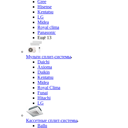
Gree
Hisense
Kentatsu
LG
Midea
Royal clima
Panasonic
Ещё 13
Мульти сплит-системы
Daichi
Axioma
Daikin
Kentatsu
Midea
Royal Clima
Funai
Hitachi
LG
Кассетные сплит-системы
Ballu