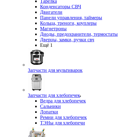
Тарелка
Конденсаторы СВЧ
Двигатели
Панели управления, таймеры
Кольца, треноги, коуплеры
Магнетроны
Диоды, предохранители, термостаты
Дверцы, замки, ручки свч
Ещё 1
Запчасти для мультиварок
Запчасти для хлебопечек
Ведра для хлебопечек
Сальники
Лопатки
Ремни для хлебопечек
ТЭНы для хлебопечи