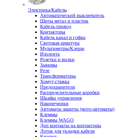
Электрика/Кабель
Автоматический выключатель
Щиты метал и пластик
Кабель-провод
Контакторы
Кабель канал и гофра
Световая арматура
Мультиметры/Клещи
Изолента
Розетки и вилки
Зажимы
Реле
Трансформаторы
Хомут-стяжка
Предохранители
Распределительные коробки
Шкафы управления
Наконечники
Автоматы защиты (мото-автоматы)
Клеммы
Клеммы WAGO
Доп контакты на контакторы
Лоток для укладки кабеля
Кнопки