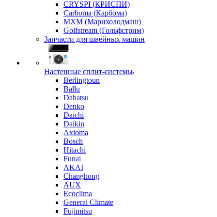
CRYSPI (КРИСПИ)
Carboma (Карбома)
MXM (Марихолодмаш)
Golfstream (Гольфстрим)
Запчасти для швейных машин
Настенные сплит-системы
Berlingtoun
Ballu
Dahatsu
Denko
Daichi
Daikin
Axioma
Bosch
Hitachi
Funai
AKAI
Changhong
AUX
Ecoclima
General Climate
Fujimitsu