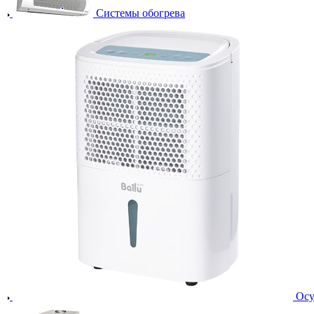
Системы обогрева
Осу