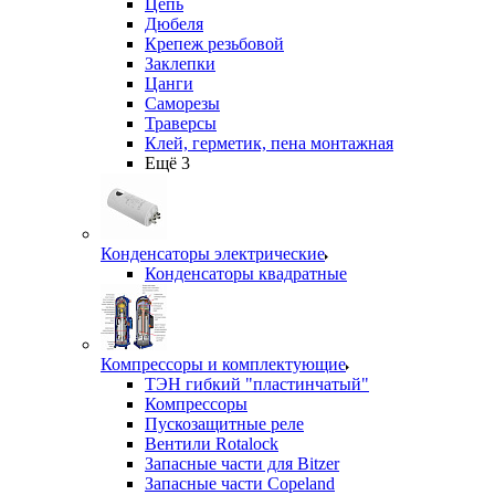
Цепь
Дюбеля
Крепеж резьбовой
Заклепки
Цанги
Саморезы
Траверсы
Клей, герметик, пена монтажная
Ещё 3
Конденсаторы электрические
Конденсаторы квадратные
Компрессоры и комплектующие
ТЭН гибкий "пластинчатый"
Компрессоры
Пускозащитные реле
Вентили Rotalock
Запасные части для Bitzer
Запасные части Copeland