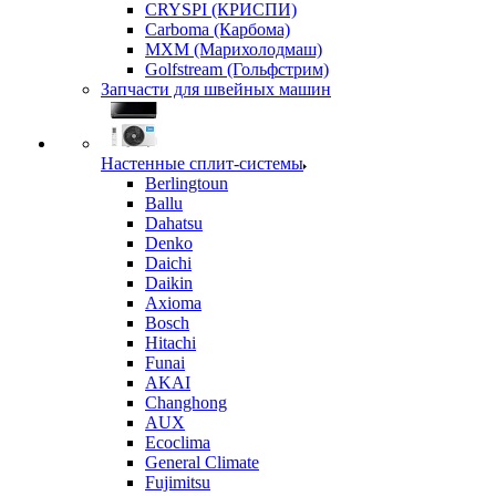
CRYSPI (КРИСПИ)
Carboma (Карбома)
MXM (Марихолодмаш)
Golfstream (Гольфстрим)
Запчасти для швейных машин
Настенные сплит-системы
Berlingtoun
Ballu
Dahatsu
Denko
Daichi
Daikin
Axioma
Bosch
Hitachi
Funai
AKAI
Changhong
AUX
Ecoclima
General Climate
Fujimitsu