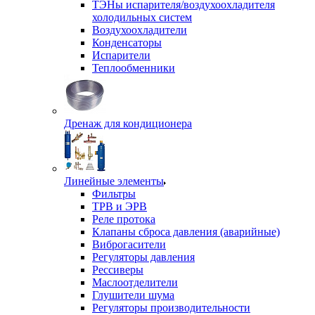
ТЭНы испарителя/воздухоохладителя
холодильных систем
Воздухоохладители
Конденсаторы
Испарители
Теплообменники
Дренаж для кондиционера
Линейные элементы
Фильтры
ТРВ и ЭРВ
Реле протока
Клапаны сброса давления (аварийные)
Виброгасители
Регуляторы давления
Рессиверы
Маслоотделители
Глушители шума
Регуляторы производительности