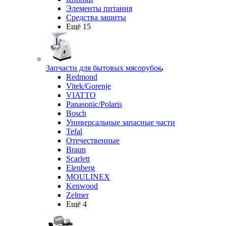
Элементы питания
Средства защиты
Ещё 15
Запчасти для бытовых мясорубок
Redmond
Vitek/Gorenje
VIATTO
Panasonic/Polaris
Bosch
Универсальные запасные части
Tefal
Отечественные
Braun
Scarlett
Elenberg
MOULINEX
Kenwood
Zelmer
Ещё 4