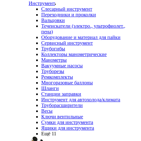
Инструмент
Слесарный инструмент
Переходники и проколки
Вальцовки
Течеискатели (электро., ультрофиолет.,
пена)
Оборудование и материал для пайки
Сервисный инструмент
Трубогибы
Коллекторы манометрические
Манометры
Вакуумные насосы
Труборезы
Ремкомплекты
Многоразовые баллоны
Шланги
Станции заправки
Инструмент для автохолода/климата
Труборасширители
Весы
Ключи вентильные
Сумки для инструмента
Ящики для инструмента
Ещё 11