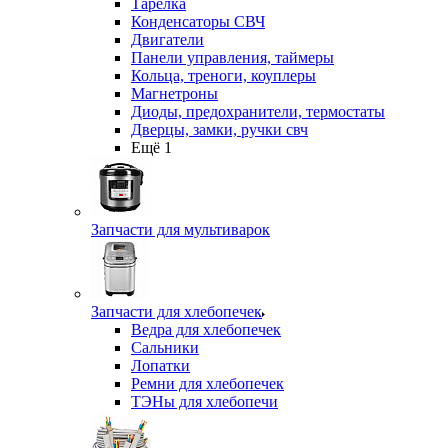
Тарелка
Конденсаторы СВЧ
Двигатели
Панели управления, таймеры
Кольца, треноги, коуплеры
Магнетроны
Диоды, предохранители, термостаты
Дверцы, замки, ручки свч
Ещё 1
Запчасти для мультиварок
Запчасти для хлебопечек
Ведра для хлебопечек
Сальники
Лопатки
Ремни для хлебопечек
ТЭНы для хлебопечи