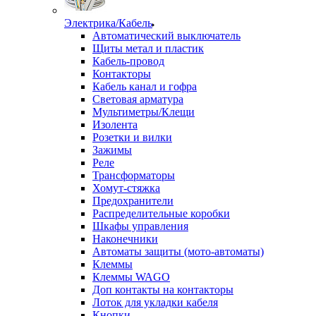
Электрика/Кабель
Автоматический выключатель
Щиты метал и пластик
Кабель-провод
Контакторы
Кабель канал и гофра
Световая арматура
Мультиметры/Клещи
Изолента
Розетки и вилки
Зажимы
Реле
Трансформаторы
Хомут-стяжка
Предохранители
Распределительные коробки
Шкафы управления
Наконечники
Автоматы защиты (мото-автоматы)
Клеммы
Клеммы WAGO
Доп контакты на контакторы
Лоток для укладки кабеля
Кнопки