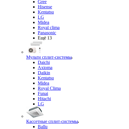
Gree
Hisense
Kentatsu
LG
Midea
Royal clima
Panasonic
Ещё 13
Мульти сплит-системы
Daichi
Axioma
Daikin
Kentatsu
Midea
Royal Clima
Funai
Hitachi
LG
Кассетные сплит-системы
Ballu