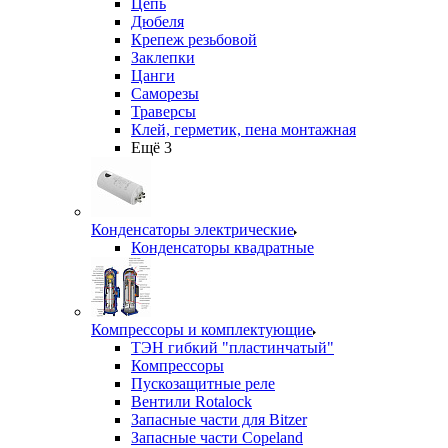
Цепь
Дюбеля
Крепеж резьбовой
Заклепки
Цанги
Саморезы
Траверсы
Клей, герметик, пена монтажная
Ещё 3
Конденсаторы электрические
Конденсаторы квадратные
Компрессоры и комплектующие
ТЭН гибкий "пластинчатый"
Компрессоры
Пускозащитные реле
Вентили Rotalock
Запасные части для Bitzer
Запасные части Copeland