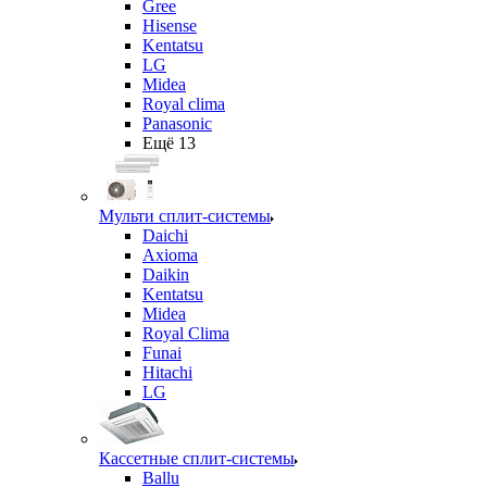
Gree
Hisense
Kentatsu
LG
Midea
Royal clima
Panasonic
Ещё 13
Мульти сплит-системы
Daichi
Axioma
Daikin
Kentatsu
Midea
Royal Clima
Funai
Hitachi
LG
Кассетные сплит-системы
Ballu