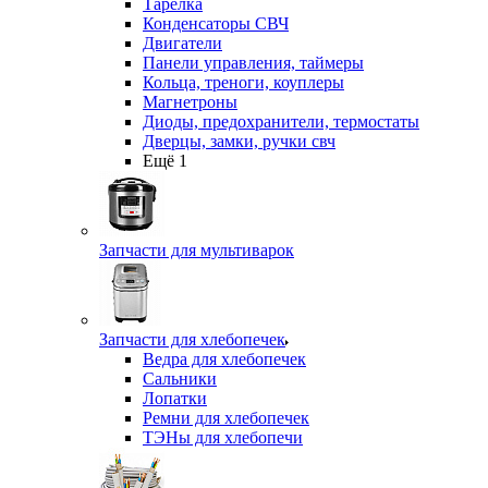
Тарелка
Конденсаторы СВЧ
Двигатели
Панели управления, таймеры
Кольца, треноги, коуплеры
Магнетроны
Диоды, предохранители, термостаты
Дверцы, замки, ручки свч
Ещё 1
Запчасти для мультиварок
Запчасти для хлебопечек
Ведра для хлебопечек
Сальники
Лопатки
Ремни для хлебопечек
ТЭНы для хлебопечи