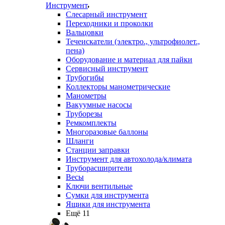
Инструмент
Слесарный инструмент
Переходники и проколки
Вальцовки
Течеискатели (электро., ультрофиолет.,
пена)
Оборудование и материал для пайки
Сервисный инструмент
Трубогибы
Коллекторы манометрические
Манометры
Вакуумные насосы
Труборезы
Ремкомплекты
Многоразовые баллоны
Шланги
Станции заправки
Инструмент для автохолода/климата
Труборасширители
Весы
Ключи вентильные
Сумки для инструмента
Ящики для инструмента
Ещё 11