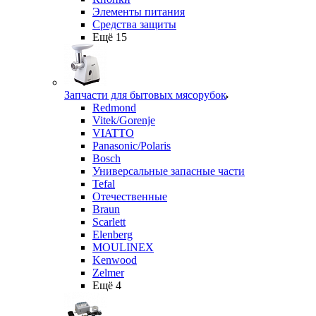
Элементы питания
Средства защиты
Ещё 15
Запчасти для бытовых мясорубок
Redmond
Vitek/Gorenje
VIATTO
Panasonic/Polaris
Bosch
Универсальные запасные части
Tefal
Отечественные
Braun
Scarlett
Elenberg
MOULINEX
Kenwood
Zelmer
Ещё 4