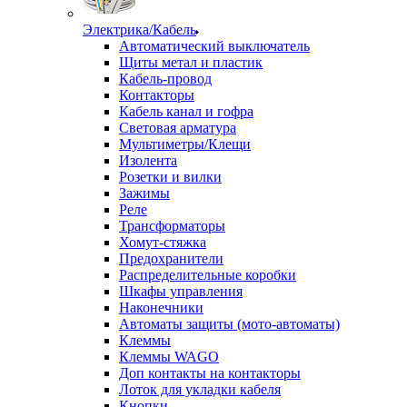
Электрика/Кабель
Автоматический выключатель
Щиты метал и пластик
Кабель-провод
Контакторы
Кабель канал и гофра
Световая арматура
Мультиметры/Клещи
Изолента
Розетки и вилки
Зажимы
Реле
Трансформаторы
Хомут-стяжка
Предохранители
Распределительные коробки
Шкафы управления
Наконечники
Автоматы защиты (мото-автоматы)
Клеммы
Клеммы WAGO
Доп контакты на контакторы
Лоток для укладки кабеля
Кнопки