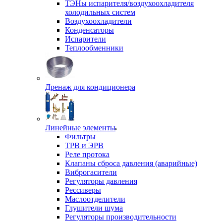
ТЭНы испарителя/воздухоохладителя
холодильных систем
Воздухоохладители
Конденсаторы
Испарители
Теплообменники
Дренаж для кондиционера
Линейные элементы
Фильтры
ТРВ и ЭРВ
Реле протока
Клапаны сброса давления (аварийные)
Виброгасители
Регуляторы давления
Рессиверы
Маслоотделители
Глушители шума
Регуляторы производительности