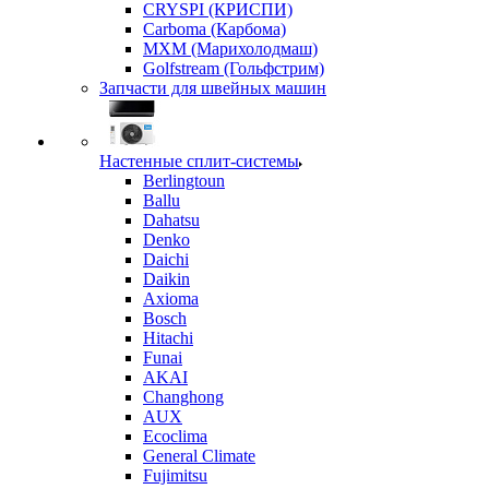
CRYSPI (КРИСПИ)
Carboma (Карбома)
MXM (Марихолодмаш)
Golfstream (Гольфстрим)
Запчасти для швейных машин
Настенные сплит-системы
Berlingtoun
Ballu
Dahatsu
Denko
Daichi
Daikin
Axioma
Bosch
Hitachi
Funai
AKAI
Changhong
AUX
Ecoclima
General Climate
Fujimitsu