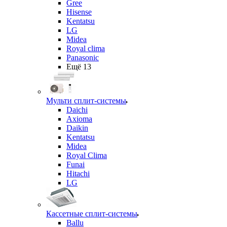
Gree
Hisense
Kentatsu
LG
Midea
Royal clima
Panasonic
Ещё 13
Мульти сплит-системы
Daichi
Axioma
Daikin
Kentatsu
Midea
Royal Clima
Funai
Hitachi
LG
Кассетные сплит-системы
Ballu