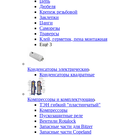
Цепь
Дюбеля
Крепеж резьбовой
Заклепки
Цанги
Саморезы
Траверсы
Клей, герметик, пена монтажная
Ещё 3
Конденсаторы электрические
Конденсаторы квадратные
Компрессоры и комплектующие
ТЭН гибкий "пластинчатый"
Компрессоры
Пускозащитные реле
Вентили Rotalock
Запасные части для Bitzer
Запасные части Copeland