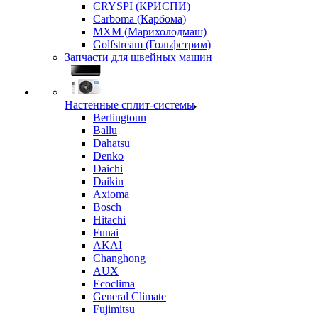
CRYSPI (КРИСПИ)
Carboma (Карбома)
MXM (Марихолодмаш)
Golfstream (Гольфстрим)
Запчасти для швейных машин
Настенные сплит-системы
Berlingtoun
Ballu
Dahatsu
Denko
Daichi
Daikin
Axioma
Bosch
Hitachi
Funai
AKAI
Changhong
AUX
Ecoclima
General Climate
Fujimitsu