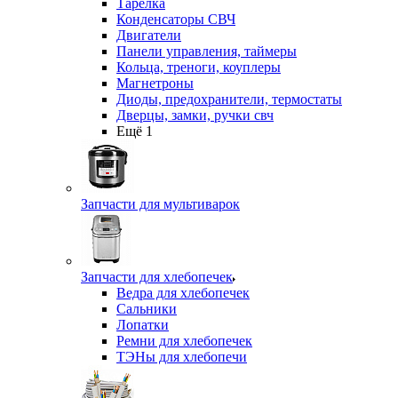
Тарелка
Конденсаторы СВЧ
Двигатели
Панели управления, таймеры
Кольца, треноги, коуплеры
Магнетроны
Диоды, предохранители, термостаты
Дверцы, замки, ручки свч
Ещё 1
Запчасти для мультиварок
Запчасти для хлебопечек
Ведра для хлебопечек
Сальники
Лопатки
Ремни для хлебопечек
ТЭНы для хлебопечи