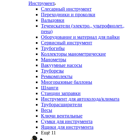
Инструмент
Слесарный инструмент
Переходники и проколки
Вальцовки
Течеискатели (электро., ультрофиолет.,
пена)
Оборудование и материал для пайки
Сервисный инструмент
Трубогибы
Коллекторы манометрические
Манометры
Вакуумные насосы
Труборезы
Ремкомплекты
Многоразовые баллоны
Шланги
Станции заправки
Инструмент для автохолода/климата
Труборасширители
Весы
Ключи вентильные
Сумки для инструмента
Ящики для инструмента
Ещё 11