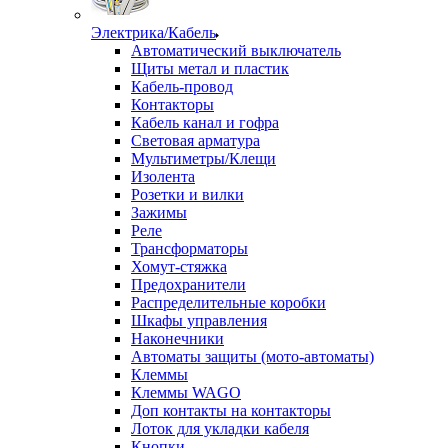
Электрика/Кабель
Автоматический выключатель
Щиты метал и пластик
Кабель-провод
Контакторы
Кабель канал и гофра
Световая арматура
Мультиметры/Клещи
Изолента
Розетки и вилки
Зажимы
Реле
Трансформаторы
Хомут-стяжка
Предохранители
Распределительные коробки
Шкафы управления
Наконечники
Автоматы защиты (мото-автоматы)
Клеммы
Клеммы WAGO
Доп контакты на контакторы
Лоток для укладки кабеля
Кнопки