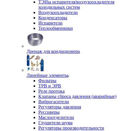
ТЭНы испарителя/воздухоохладителя
холодильных систем
Воздухоохладители
Конденсаторы
Испарители
Теплообменники
Дренаж для кондиционера
Линейные элементы
Фильтры
ТРВ и ЭРВ
Реле протока
Клапаны сброса давления (аварийные)
Виброгасители
Регуляторы давления
Рессиверы
Маслоотделители
Глушители шума
Регуляторы производительности