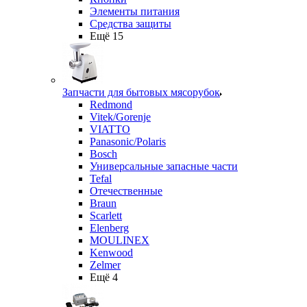
Элементы питания
Средства защиты
Ещё 15
Запчасти для бытовых мясорубок
Redmond
Vitek/Gorenje
VIATTO
Panasonic/Polaris
Bosch
Универсальные запасные части
Tefal
Отечественные
Braun
Scarlett
Elenberg
MOULINEX
Kenwood
Zelmer
Ещё 4