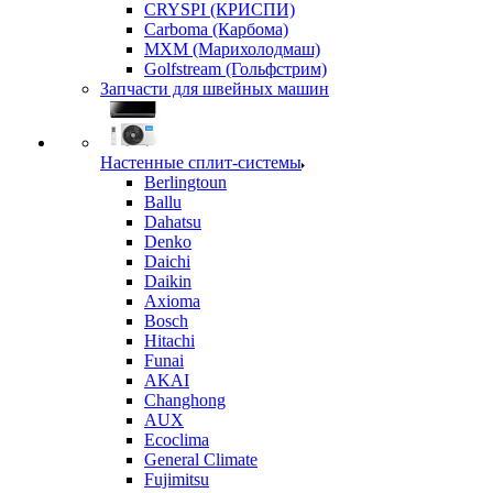
CRYSPI (КРИСПИ)
Carboma (Карбома)
MXM (Марихолодмаш)
Golfstream (Гольфстрим)
Запчасти для швейных машин
Настенные сплит-системы
Berlingtoun
Ballu
Dahatsu
Denko
Daichi
Daikin
Axioma
Bosch
Hitachi
Funai
AKAI
Changhong
AUX
Ecoclima
General Climate
Fujimitsu