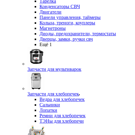
Тарелка
Конденсаторы СВЧ
Двигатели
Панели управления, таймеры
Кольца, треноги, коуплеры
Магнетроны
Диоды, предохранители, термостаты
Дверцы, замки, ручки свч
Ещё 1
Запчасти для мультиварок
Запчасти для хлебопечек
Ведра для хлебопечек
Сальники
Лопатки
Ремни для хлебопечек
ТЭНы для хлебопечи