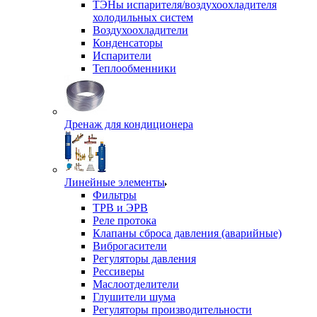
ТЭНы испарителя/воздухоохладителя
холодильных систем
Воздухоохладители
Конденсаторы
Испарители
Теплообменники
Дренаж для кондиционера
Линейные элементы
Фильтры
ТРВ и ЭРВ
Реле протока
Клапаны сброса давления (аварийные)
Виброгасители
Регуляторы давления
Рессиверы
Маслоотделители
Глушители шума
Регуляторы производительности