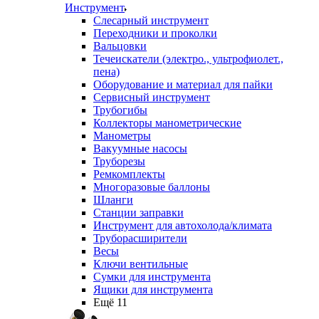
Инструмент
Слесарный инструмент
Переходники и проколки
Вальцовки
Течеискатели (электро., ультрофиолет.,
пена)
Оборудование и материал для пайки
Сервисный инструмент
Трубогибы
Коллекторы манометрические
Манометры
Вакуумные насосы
Труборезы
Ремкомплекты
Многоразовые баллоны
Шланги
Станции заправки
Инструмент для автохолода/климата
Труборасширители
Весы
Ключи вентильные
Сумки для инструмента
Ящики для инструмента
Ещё 11