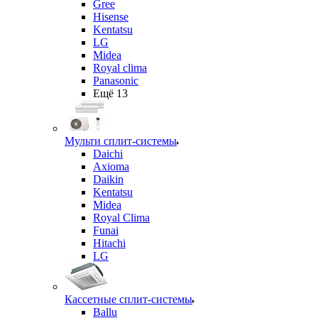
Gree
Hisense
Kentatsu
LG
Midea
Royal clima
Panasonic
Ещё 13
Мульти сплит-системы
Daichi
Axioma
Daikin
Kentatsu
Midea
Royal Clima
Funai
Hitachi
LG
Кассетные сплит-системы
Ballu