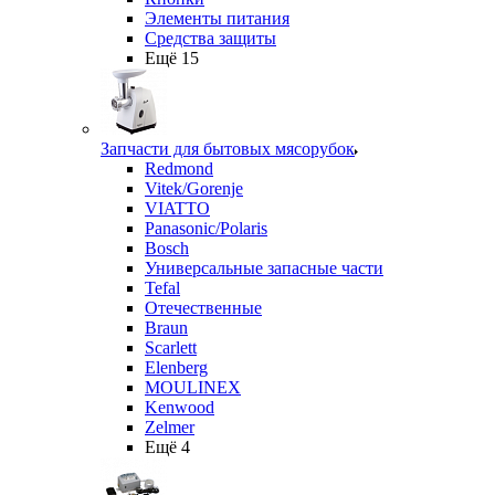
Элементы питания
Средства защиты
Ещё 15
Запчасти для бытовых мясорубок
Redmond
Vitek/Gorenje
VIATTO
Panasonic/Polaris
Bosch
Универсальные запасные части
Tefal
Отечественные
Braun
Scarlett
Elenberg
MOULINEX
Kenwood
Zelmer
Ещё 4