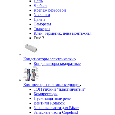
Цепь
Дюбеля
Крепеж резьбовой
Заклепки
Цанги
Саморезы
Траверсы
Клей, герметик, пена монтажная
Ещё 3
Конденсаторы электрические
Конденсаторы квадратные
Компрессоры и комплектующие
ТЭН гибкий "пластинчатый"
Компрессоры
Пускозащитные реле
Вентили Rotalock
Запасные части для Bitzer
Запасные части Copeland