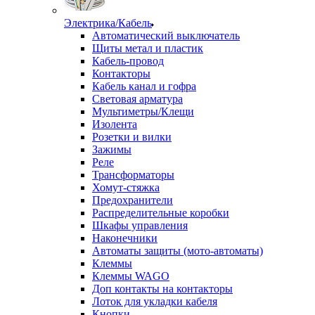
Электрика/Кабель
Автоматический выключатель
Щиты метал и пластик
Кабель-провод
Контакторы
Кабель канал и гофра
Световая арматура
Мультиметры/Клещи
Изолента
Розетки и вилки
Зажимы
Реле
Трансформаторы
Хомут-стяжка
Предохранители
Распределительные коробки
Шкафы управления
Наконечники
Автоматы защиты (мото-автоматы)
Клеммы
Клеммы WAGO
Доп контакты на контакторы
Лоток для укладки кабеля
Кнопки