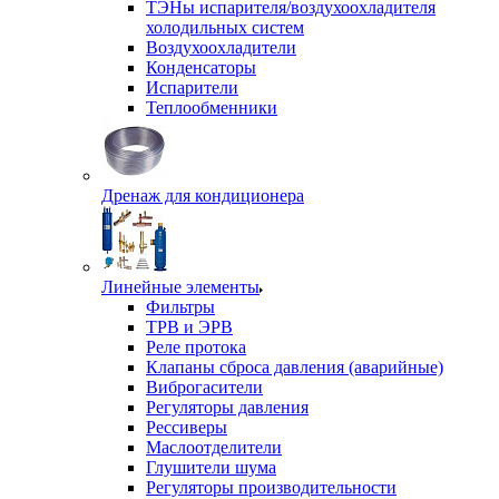
ТЭНы испарителя/воздухоохладителя
холодильных систем
Воздухоохладители
Конденсаторы
Испарители
Теплообменники
Дренаж для кондиционера
Линейные элементы
Фильтры
ТРВ и ЭРВ
Реле протока
Клапаны сброса давления (аварийные)
Виброгасители
Регуляторы давления
Рессиверы
Маслоотделители
Глушители шума
Регуляторы производительности