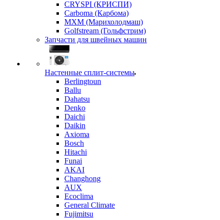
CRYSPI (КРИСПИ)
Carboma (Карбома)
MXM (Марихолодмаш)
Golfstream (Гольфстрим)
Запчасти для швейных машин
Настенные сплит-системы
Berlingtoun
Ballu
Dahatsu
Denko
Daichi
Daikin
Axioma
Bosch
Hitachi
Funai
AKAI
Changhong
AUX
Ecoclima
General Climate
Fujimitsu