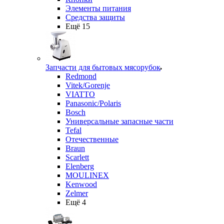
Элементы питания
Средства защиты
Ещё 15
Запчасти для бытовых мясорубок
Redmond
Vitek/Gorenje
VIATTO
Panasonic/Polaris
Bosch
Универсальные запасные части
Tefal
Отечественные
Braun
Scarlett
Elenberg
MOULINEX
Kenwood
Zelmer
Ещё 4