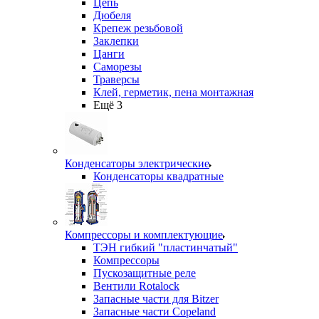
Цепь
Дюбеля
Крепеж резьбовой
Заклепки
Цанги
Саморезы
Траверсы
Клей, герметик, пена монтажная
Ещё 3
Конденсаторы электрические
Конденсаторы квадратные
Компрессоры и комплектующие
ТЭН гибкий "пластинчатый"
Компрессоры
Пускозащитные реле
Вентили Rotalock
Запасные части для Bitzer
Запасные части Copeland