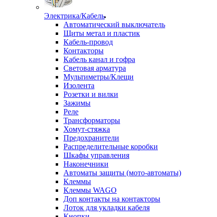
Электрика/Кабель
Автоматический выключатель
Щиты метал и пластик
Кабель-провод
Контакторы
Кабель канал и гофра
Световая арматура
Мультиметры/Клещи
Изолента
Розетки и вилки
Зажимы
Реле
Трансформаторы
Хомут-стяжка
Предохранители
Распределительные коробки
Шкафы управления
Наконечники
Автоматы защиты (мото-автоматы)
Клеммы
Клеммы WAGO
Доп контакты на контакторы
Лоток для укладки кабеля
Кнопки