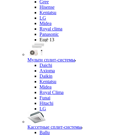
Gree
Hisense
Kentatsu
LG
Midea
Royal clima
Panasonic
Ещё 13
Мульти сплит-системы
Daichi
Axioma
Daikin
Kentatsu
Midea
Royal Clima
Funai
Hitachi
LG
Кассетные сплит-системы
Ballu