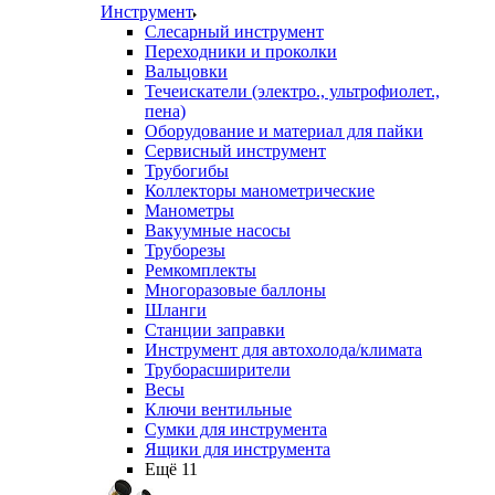
Инструмент
Слесарный инструмент
Переходники и проколки
Вальцовки
Течеискатели (электро., ультрофиолет.,
пена)
Оборудование и материал для пайки
Сервисный инструмент
Трубогибы
Коллекторы манометрические
Манометры
Вакуумные насосы
Труборезы
Ремкомплекты
Многоразовые баллоны
Шланги
Станции заправки
Инструмент для автохолода/климата
Труборасширители
Весы
Ключи вентильные
Сумки для инструмента
Ящики для инструмента
Ещё 11