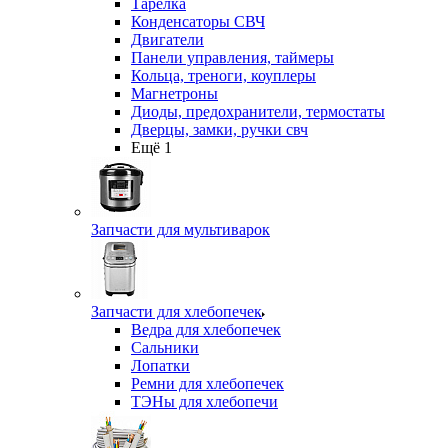
Тарелка
Конденсаторы СВЧ
Двигатели
Панели управления, таймеры
Кольца, треноги, коуплеры
Магнетроны
Диоды, предохранители, термостаты
Дверцы, замки, ручки свч
Ещё 1
Запчасти для мультиварок
Запчасти для хлебопечек
Ведра для хлебопечек
Сальники
Лопатки
Ремни для хлебопечек
ТЭНы для хлебопечи