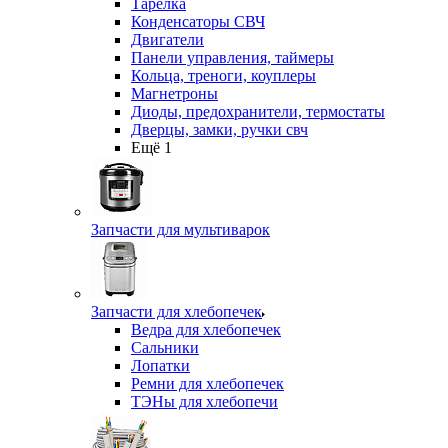
Тарелка
Конденсаторы СВЧ
Двигатели
Панели управления, таймеры
Кольца, треноги, коуплеры
Магнетроны
Диоды, предохранители, термостаты
Дверцы, замки, ручки свч
Ещё 1
Запчасти для мультиварок
Запчасти для хлебопечек
Ведра для хлебопечек
Сальники
Лопатки
Ремни для хлебопечек
ТЭНы для хлебопечи