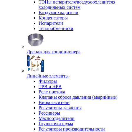
ТЭНы испарителя/воздухоохладителя
холодильных систем
Воздухоохладители
Конденсаторы
Испарители
Теплообменники
Дренаж для кондиционера
Линейные элементы
Фильтры
ТРВ и ЭРВ
Реле протока
Клапаны сброса давления (аварийные)
Виброгасители
Регуляторы давления
Рессиверы
Маслоотделители
Глушители шума
Регуляторы производительности