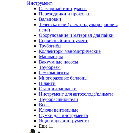
Инструмент
Слесарный инструмент
Переходники и проколки
Вальцовки
Течеискатели (электро., ультрофиолет.,
пена)
Оборудование и материал для пайки
Сервисный инструмент
Трубогибы
Коллекторы манометрические
Манометры
Вакуумные насосы
Труборезы
Ремкомплекты
Многоразовые баллоны
Шланги
Станции заправки
Инструмент для автохолода/климата
Труборасширители
Весы
Ключи вентильные
Сумки для инструмента
Ящики для инструмента
Ещё 11