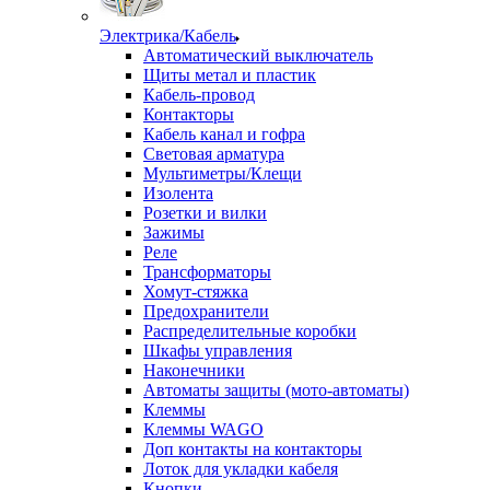
Электрика/Кабель
Автоматический выключатель
Щиты метал и пластик
Кабель-провод
Контакторы
Кабель канал и гофра
Световая арматура
Мультиметры/Клещи
Изолента
Розетки и вилки
Зажимы
Реле
Трансформаторы
Хомут-стяжка
Предохранители
Распределительные коробки
Шкафы управления
Наконечники
Автоматы защиты (мото-автоматы)
Клеммы
Клеммы WAGO
Доп контакты на контакторы
Лоток для укладки кабеля
Кнопки