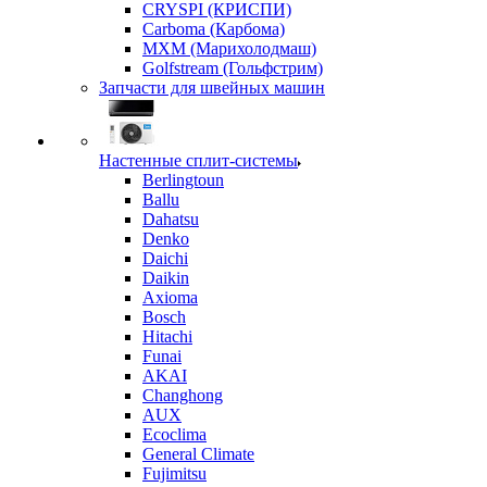
CRYSPI (КРИСПИ)
Carboma (Карбома)
MXM (Марихолодмаш)
Golfstream (Гольфстрим)
Запчасти для швейных машин
Настенные сплит-системы
Berlingtoun
Ballu
Dahatsu
Denko
Daichi
Daikin
Axioma
Bosch
Hitachi
Funai
AKAI
Changhong
AUX
Ecoclima
General Climate
Fujimitsu