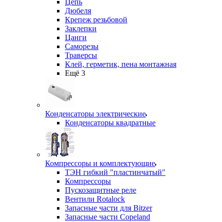
Цепь
Дюбеля
Крепеж резьбовой
Заклепки
Цанги
Саморезы
Траверсы
Клей, герметик, пена монтажная
Ещё 3
Конденсаторы электрические
Конденсаторы квадратные
Компрессоры и комплектующие
ТЭН гибкий "пластинчатый"
Компрессоры
Пускозащитные реле
Вентили Rotalock
Запасные части для Bitzer
Запасные части Copeland