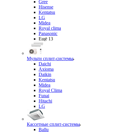
Gree
Hisense
Kentatsu
LG
Midea
Royal clima
Panasonic
Ещё 13
Мульти сплит-системы
Daichi
Axioma
Daikin
Kentatsu
Midea
Royal Clima
Funai
Hitachi
LG
Кассетные сплит-системы
Ballu