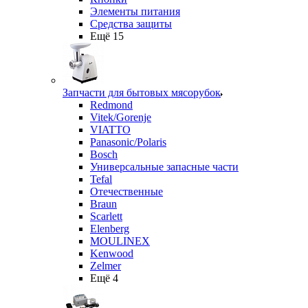
Элементы питания
Средства защиты
Ещё 15
Запчасти для бытовых мясорубок
Redmond
Vitek/Gorenje
VIATTO
Panasonic/Polaris
Bosch
Универсальные запасные части
Tefal
Отечественные
Braun
Scarlett
Elenberg
MOULINEX
Kenwood
Zelmer
Ещё 4