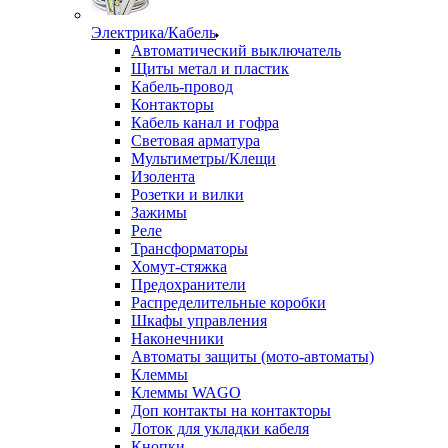
Электрика/Кабель
Автоматический выключатель
Щиты метал и пластик
Кабель-провод
Контакторы
Кабель канал и гофра
Световая арматура
Мультиметры/Клещи
Изолента
Розетки и вилки
Зажимы
Реле
Трансформаторы
Хомут-стяжка
Предохранители
Распределительные коробки
Шкафы управления
Наконечники
Автоматы защиты (мото-автоматы)
Клеммы
Клеммы WAGO
Доп контакты на контакторы
Лоток для укладки кабеля
Кнопки