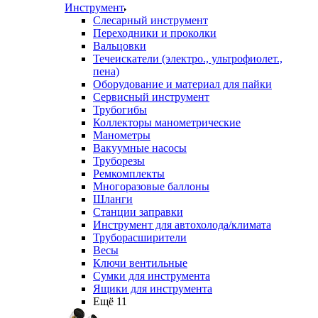
Инструмент
Слесарный инструмент
Переходники и проколки
Вальцовки
Течеискатели (электро., ультрофиолет.,
пена)
Оборудование и материал для пайки
Сервисный инструмент
Трубогибы
Коллекторы манометрические
Манометры
Вакуумные насосы
Труборезы
Ремкомплекты
Многоразовые баллоны
Шланги
Станции заправки
Инструмент для автохолода/климата
Труборасширители
Весы
Ключи вентильные
Сумки для инструмента
Ящики для инструмента
Ещё 11