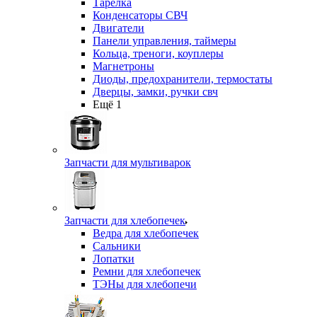
Тарелка
Конденсаторы СВЧ
Двигатели
Панели управления, таймеры
Кольца, треноги, коуплеры
Магнетроны
Диоды, предохранители, термостаты
Дверцы, замки, ручки свч
Ещё 1
Запчасти для мультиварок
Запчасти для хлебопечек
Ведра для хлебопечек
Сальники
Лопатки
Ремни для хлебопечек
ТЭНы для хлебопечи