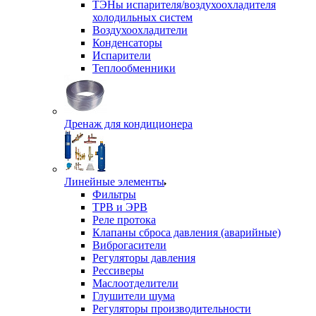
ТЭНы испарителя/воздухоохладителя
холодильных систем
Воздухоохладители
Конденсаторы
Испарители
Теплообменники
Дренаж для кондиционера
Линейные элементы
Фильтры
ТРВ и ЭРВ
Реле протока
Клапаны сброса давления (аварийные)
Виброгасители
Регуляторы давления
Рессиверы
Маслоотделители
Глушители шума
Регуляторы производительности