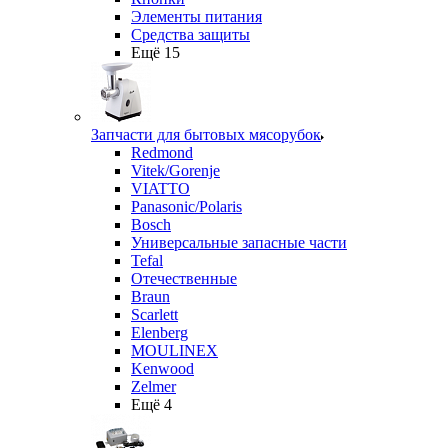
Элементы питания
Средства защиты
Ещё 15
Запчасти для бытовых мясорубок
Redmond
Vitek/Gorenje
VIATTO
Panasonic/Polaris
Bosch
Универсальные запасные части
Tefal
Отечественные
Braun
Scarlett
Elenberg
MOULINEX
Kenwood
Zelmer
Ещё 4