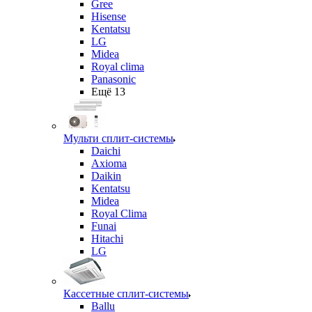
Gree
Hisense
Kentatsu
LG
Midea
Royal clima
Panasonic
Ещё 13
Мульти сплит-системы
Daichi
Axioma
Daikin
Kentatsu
Midea
Royal Clima
Funai
Hitachi
LG
Кассетные сплит-системы
Ballu