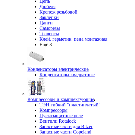
Цепь
Дюбеля
Крепеж резьбовой
Заклепки
Цанги
Саморезы
Траверсы
Клей, герметик, пена монтажная
Ещё 3
Конденсаторы электрические
Конденсаторы квадратные
Компрессоры и комплектующие
ТЭН гибкий "пластинчатый"
Компрессоры
Пускозащитные реле
Вентили Rotalock
Запасные части для Bitzer
Запасные части Copeland