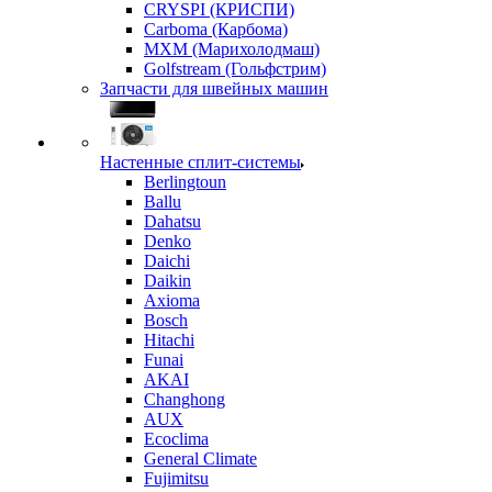
CRYSPI (КРИСПИ)
Carboma (Карбома)
MXM (Марихолодмаш)
Golfstream (Гольфстрим)
Запчасти для швейных машин
Настенные сплит-системы
Berlingtoun
Ballu
Dahatsu
Denko
Daichi
Daikin
Axioma
Bosch
Hitachi
Funai
AKAI
Changhong
AUX
Ecoclima
General Climate
Fujimitsu