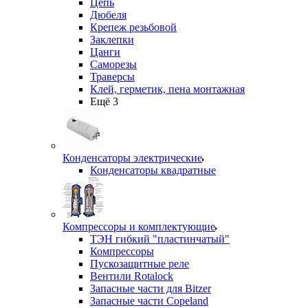
Цепь
Дюбеля
Крепеж резьбовой
Заклепки
Цанги
Саморезы
Траверсы
Клей, герметик, пена монтажная
Ещё 3
Конденсаторы электрические
Конденсаторы квадратные
Компрессоры и комплектующие
ТЭН гибкий "пластинчатый"
Компрессоры
Пускозащитные реле
Вентили Rotalock
Запасные части для Bitzer
Запасные части Copeland