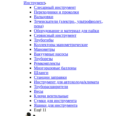
Инструмент
Слесарный инструмент
Переходники и проколки
Вальцовки
Течеискатели (электро., ультрофиолет.,
пена)
Оборудование и материал для пайки
Сервисный инструмент
Трубогибы
Коллекторы манометрические
Манометры
Вакуумные насосы
Труборезы
Ремкомплекты
Многоразовые баллоны
Шланги
Станции заправки
Инструмент для автохолода/климата
Труборасширители
Весы
Ключи вентильные
Сумки для инструмента
Ящики для инструмента
Ещё 11