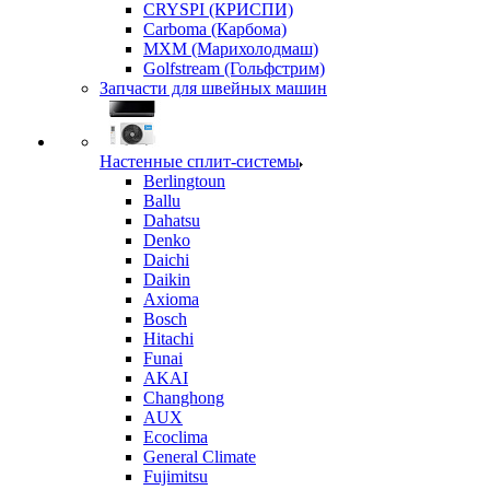
CRYSPI (КРИСПИ)
Carboma (Карбома)
MXM (Марихолодмаш)
Golfstream (Гольфстрим)
Запчасти для швейных машин
Настенные сплит-системы
Berlingtoun
Ballu
Dahatsu
Denko
Daichi
Daikin
Axioma
Bosch
Hitachi
Funai
AKAI
Changhong
AUX
Ecoclima
General Climate
Fujimitsu