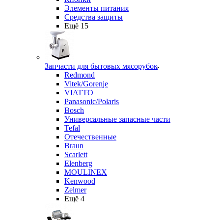
Элементы питания
Средства защиты
Ещё 15
Запчасти для бытовых мясорубок
Redmond
Vitek/Gorenje
VIATTO
Panasonic/Polaris
Bosch
Универсальные запасные части
Tefal
Отечественные
Braun
Scarlett
Elenberg
MOULINEX
Kenwood
Zelmer
Ещё 4