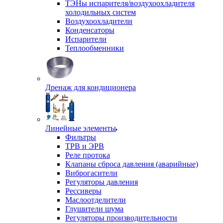
ТЭНы испарителя/воздухоохладителя
холодильных систем
Воздухоохладители
Конденсаторы
Испарители
Теплообменники
Дренаж для кондиционера
Линейные элементы
Фильтры
ТРВ и ЭРВ
Реле протока
Клапаны сброса давления (аварийные)
Виброгасители
Регуляторы давления
Рессиверы
Маслоотделители
Глушители шума
Регуляторы производительности