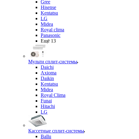
Gree
Hisense
Kentatsu
LG
Midea
Royal clima
Panasonic
Ещё 13
Мульти сплит-системы
Daichi
Axioma
Daikin
Kentatsu
Midea
Royal Clima
Funai
Hitachi
LG
Кассетные сплит-системы
Ballu