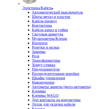
Электрика/Кабель
Автоматический выключатель
Щиты метал и пластик
Кабель-провод
Контакторы
Кабель канал и гофра
Световая арматура
Мультиметры/Клещи
Изолента
Розетки и вилки
Зажимы
Реле
Трансформаторы
Хомут-стяжка
Предохранители
Распределительные коробки
Шкафы управления
Наконечники
Автоматы защиты (мото-автоматы)
Клеммы
Клеммы WAGO
Доп контакты на контакторы
Лоток для укладки кабеля
Кнопки