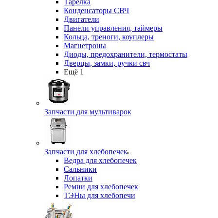
Тарелка
Конденсаторы СВЧ
Двигатели
Панели управления, таймеры
Кольца, треноги, коуплеры
Магнетроны
Диоды, предохранители, термостаты
Дверцы, замки, ручки свч
Ещё 1
Запчасти для мультиварок
Запчасти для хлебопечек
Ведра для хлебопечек
Сальники
Лопатки
Ремни для хлебопечек
ТЭНы для хлебопечи