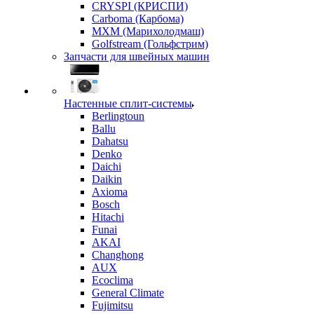
CRYSPI (КРИСПИ)
Carboma (Карбома)
MXM (Марихолодмаш)
Golfstream (Гольфстрим)
Запчасти для швейных машин
Настенные сплит-системы
Berlingtoun
Ballu
Dahatsu
Denko
Daichi
Daikin
Axioma
Bosch
Hitachi
Funai
AKAI
Changhong
AUX
Ecoclima
General Climate
Fujimitsu