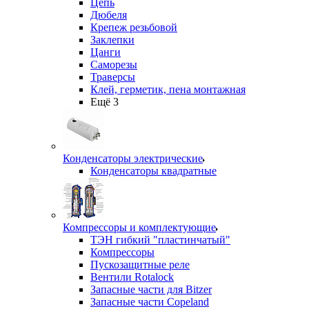
Цепь
Дюбеля
Крепеж резьбовой
Заклепки
Цанги
Саморезы
Траверсы
Клей, герметик, пена монтажная
Ещё 3
Конденсаторы электрические
Конденсаторы квадратные
Компрессоры и комплектующие
ТЭН гибкий "пластинчатый"
Компрессоры
Пускозащитные реле
Вентили Rotalock
Запасные части для Bitzer
Запасные части Copeland