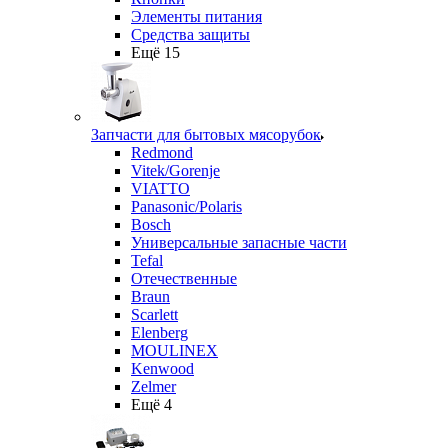
Элементы питания
Средства защиты
Ещё 15
Запчасти для бытовых мясорубок
Redmond
Vitek/Gorenje
VIATTO
Panasonic/Polaris
Bosch
Универсальные запасные части
Tefal
Отечественные
Braun
Scarlett
Elenberg
MOULINEX
Kenwood
Zelmer
Ещё 4