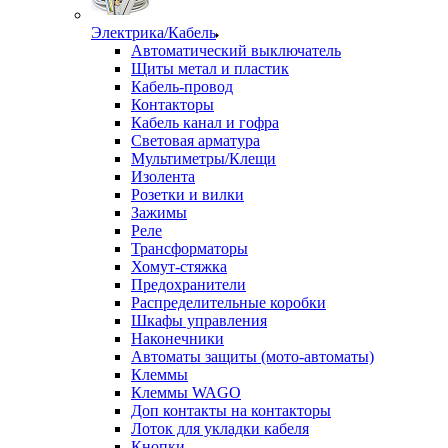
Электрика/Кабель
Автоматический выключатель
Щиты метал и пластик
Кабель-провод
Контакторы
Кабель канал и гофра
Световая арматура
Мультиметры/Клещи
Изолента
Розетки и вилки
Зажимы
Реле
Трансформаторы
Хомут-стяжка
Предохранители
Распределительные коробки
Шкафы управления
Наконечники
Автоматы защиты (мото-автоматы)
Клеммы
Клеммы WAGO
Доп контакты на контакторы
Лоток для укладки кабеля
Кнопки