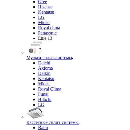
Gree
Hisense
Kentatsu
LG
Midea
Royal clima
Panasonic
Ещё 13
Мульти сплит-системы
Daichi
Axioma
Daikin
Kentatsu
Midea
Royal Clima
Funai
Hitachi
LG
Кассетные сплит-системы
Ballu