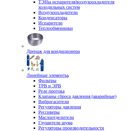
ТЭНы испарителя/воздухоохладителя
холодильных систем
Воздухоохладители
Конденсаторы
Испарители
Теплообменники
Дренаж для кондиционера
Линейные элементы
Фильтры
ТРВ и ЭРВ
Реле протока
Клапаны сброса давления (аварийные)
Виброгасители
Регуляторы давления
Рессиверы
Маслоотделители
Глушители шума
Регуляторы производительности