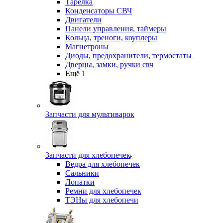
Тарелка
Конденсаторы СВЧ
Двигатели
Панели управления, таймеры
Кольца, треноги, коуплеры
Магнетроны
Диоды, предохранители, термостаты
Дверцы, замки, ручки свч
Ещё 1
Запчасти для мультиварок
Запчасти для хлебопечек
Ведра для хлебопечек
Сальники
Лопатки
Ремни для хлебопечек
ТЭНы для хлебопечи