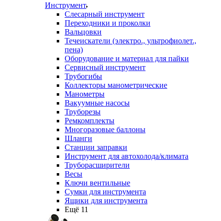
Инструмент
Слесарный инструмент
Переходники и проколки
Вальцовки
Течеискатели (электро., ультрофиолет.,
пена)
Оборудование и материал для пайки
Сервисный инструмент
Трубогибы
Коллекторы манометрические
Манометры
Вакуумные насосы
Труборезы
Ремкомплекты
Многоразовые баллоны
Шланги
Станции заправки
Инструмент для автохолода/климата
Труборасширители
Весы
Ключи вентильные
Сумки для инструмента
Ящики для инструмента
Ещё 11