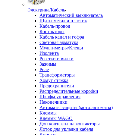
Электрика/Кабель
Автоматический выключатель
Щиты метал и пластик
Кабель-провод
Контакторы
Кабель канал и гофра
Световая арматура
Мультиметры/Клещи
Изолента
Розетки и вилки
Зажимы
Реле
Трансформаторы
Хомут-стяжка
Предохранители
Распределительные коробки
Шкафы управления
Наконечники
Автоматы защиты (мото-автоматы)
Клеммы
Клеммы WAGO
Доп контакты на контакторы
Лоток для укладки кабеля
Кнопки