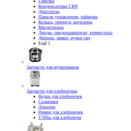
Тарелка
Конденсаторы СВЧ
Двигатели
Панели управления, таймеры
Кольца, треноги, коуплеры
Магнетроны
Диоды, предохранители, термостаты
Дверцы, замки, ручки свч
Ещё 1
Запчасти для мультиварок
Запчасти для хлебопечек
Ведра для хлебопечек
Сальники
Лопатки
Ремни для хлебопечек
ТЭНы для хлебопечи