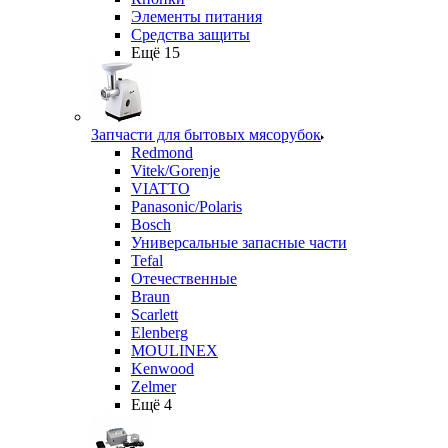
Элементы питания
Средства защиты
Ещё 15
Запчасти для бытовых мясорубок
Redmond
Vitek/Gorenje
VIATTO
Panasonic/Polaris
Bosch
Универсальные запасные части
Tefal
Отечественные
Braun
Scarlett
Elenberg
MOULINEX
Kenwood
Zelmer
Ещё 4