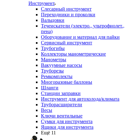
Инструмент
Слесарный инструмент
Переходники и проколки
Вальцовки
Течеискатели (электро., ультрофиолет.,
пена)
Оборудование и материал для пайки
Сервисный инструмент
Трубогибы
Коллекторы манометрические
Манометры
Вакуумные насосы
Труборезы
Ремкомплекты
Многоразовые баллоны
Шланги
Станции заправки
Инструмент для автохолода/климата
Труборасширители
Весы
Ключи вентильные
Сумки для инструмента
Ящики для инструмента
Ещё 11