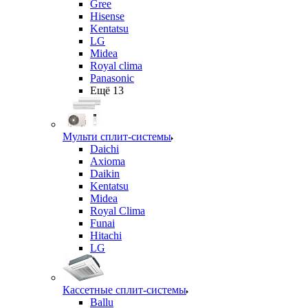
Gree
Hisense
Kentatsu
LG
Midea
Royal clima
Panasonic
Ещё 13
Мульти сплит-системы
Daichi
Axioma
Daikin
Kentatsu
Midea
Royal Clima
Funai
Hitachi
LG
Кассетные сплит-системы
Ballu