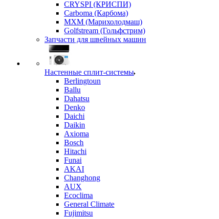
CRYSPI (КРИСПИ)
Carboma (Карбома)
MXM (Марихолодмаш)
Golfstream (Гольфстрим)
Запчасти для швейных машин
Настенные сплит-системы
Berlingtoun
Ballu
Dahatsu
Denko
Daichi
Daikin
Axioma
Bosch
Hitachi
Funai
AKAI
Changhong
AUX
Ecoclima
General Climate
Fujimitsu