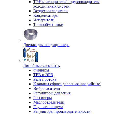
ТЭНы испарителя/воздухоохладителя
холодильных систем
Воздухоохладители
Конденсаторы
Испарители
Теплообменники
Дренаж для кондиционера
Линейные элементы
Фильтры
ТРВ и ЭРВ
Реле протока
Клапаны сброса давления (аварийные)
Виброгасители
Регуляторы давления
Рессиверы
Маслоотделители
Глушители шума
Регуляторы производительности