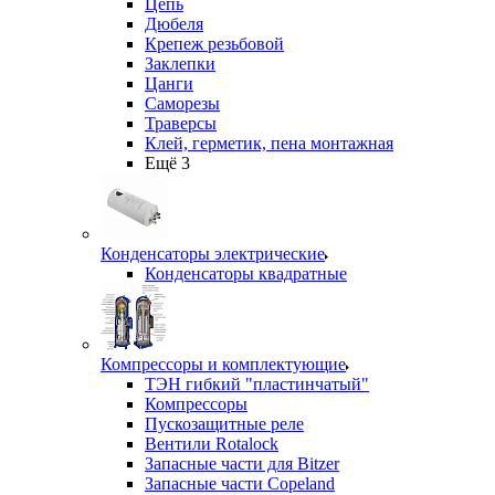
Цепь
Дюбеля
Крепеж резьбовой
Заклепки
Цанги
Саморезы
Траверсы
Клей, герметик, пена монтажная
Ещё 3
Конденсаторы электрические
Конденсаторы квадратные
Компрессоры и комплектующие
ТЭН гибкий "пластинчатый"
Компрессоры
Пускозащитные реле
Вентили Rotalock
Запасные части для Bitzer
Запасные части Copeland