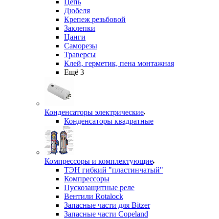
Цепь
Дюбеля
Крепеж резьбовой
Заклепки
Цанги
Саморезы
Траверсы
Клей, герметик, пена монтажная
Ещё 3
Конденсаторы электрические
Конденсаторы квадратные
Компрессоры и комплектующие
ТЭН гибкий "пластинчатый"
Компрессоры
Пускозащитные реле
Вентили Rotalock
Запасные части для Bitzer
Запасные части Copeland