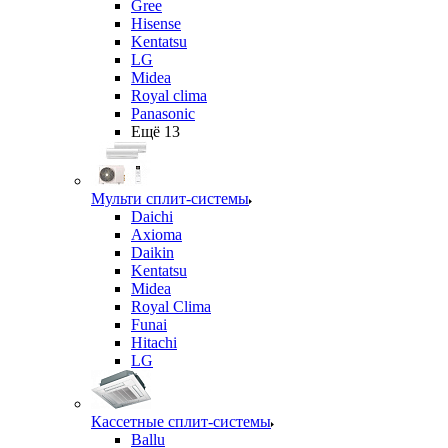
Gree
Hisense
Kentatsu
LG
Midea
Royal clima
Panasonic
Ещё 13
Мульти сплит-системы
Daichi
Axioma
Daikin
Kentatsu
Midea
Royal Clima
Funai
Hitachi
LG
Кассетные сплит-системы
Ballu