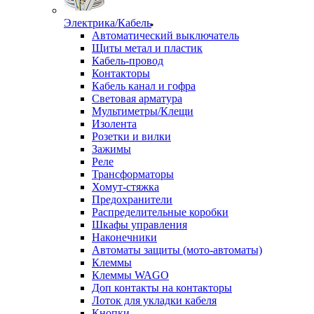
Электрика/Кабель
Автоматический выключатель
Щиты метал и пластик
Кабель-провод
Контакторы
Кабель канал и гофра
Световая арматура
Мультиметры/Клещи
Изолента
Розетки и вилки
Зажимы
Реле
Трансформаторы
Хомут-стяжка
Предохранители
Распределительные коробки
Шкафы управления
Наконечники
Автоматы защиты (мото-автоматы)
Клеммы
Клеммы WAGO
Доп контакты на контакторы
Лоток для укладки кабеля
Кнопки