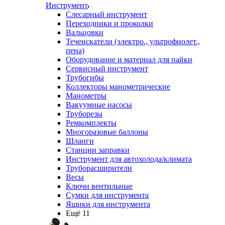
Инструмент
Слесарный инструмент
Переходники и проколки
Вальцовки
Течеискатели (электро., ультрофиолет.,
пена)
Оборудование и материал для пайки
Сервисный инструмент
Трубогибы
Коллекторы манометрические
Манометры
Вакуумные насосы
Труборезы
Ремкомплекты
Многоразовые баллоны
Шланги
Станции заправки
Инструмент для автохолода/климата
Труборасширители
Весы
Ключи вентильные
Сумки для инструмента
Ящики для инструмента
Ещё 11