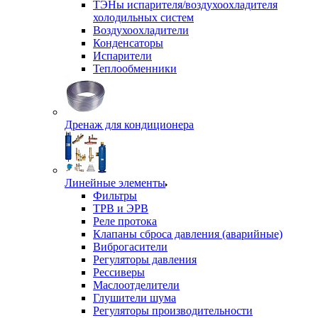
ТЭНы испарителя/воздухоохладителя
холодильных систем
Воздухоохладители
Конденсаторы
Испарители
Теплообменники
Дренаж для кондиционера
Линейные элементы
Фильтры
ТРВ и ЭРВ
Реле протока
Клапаны сброса давления (аварийные)
Виброгасители
Регуляторы давления
Рессиверы
Маслоотделители
Глушители шума
Регуляторы производительности