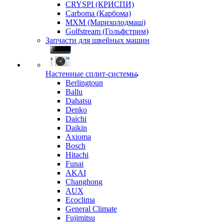
CRYSPI (КРИСПИ)
Carboma (Карбома)
MXM (Марихолодмаш)
Golfstream (Гольфстрим)
Запчасти для швейных машин
Настенные сплит-системы
Berlingtoun
Ballu
Dahatsu
Denko
Daichi
Daikin
Axioma
Bosch
Hitachi
Funai
AKAI
Changhong
AUX
Ecoclima
General Climate
Fujimitsu