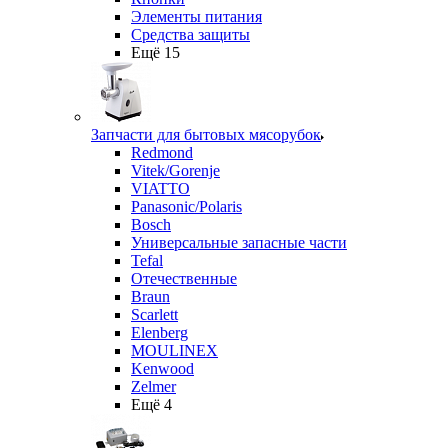
Элементы питания
Средства защиты
Ещё 15
Запчасти для бытовых мясорубок
Redmond
Vitek/Gorenje
VIATTO
Panasonic/Polaris
Bosch
Универсальные запасные части
Tefal
Отечественные
Braun
Scarlett
Elenberg
MOULINEX
Kenwood
Zelmer
Ещё 4