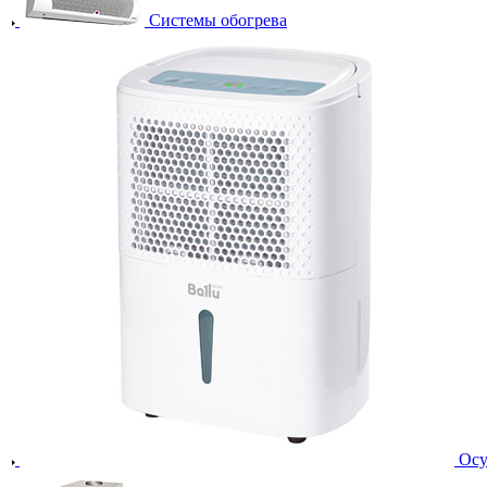
Системы обогрева
Осу