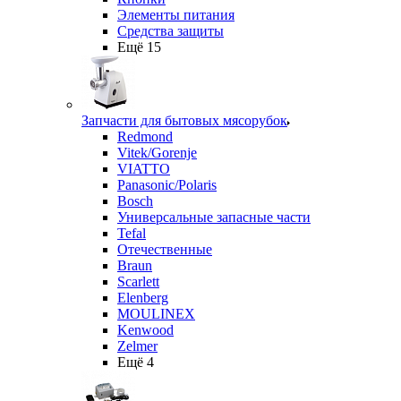
Элементы питания
Средства защиты
Ещё 15
Запчасти для бытовых мясорубок
Redmond
Vitek/Gorenje
VIATTO
Panasonic/Polaris
Bosch
Универсальные запасные части
Tefal
Отечественные
Braun
Scarlett
Elenberg
MOULINEX
Kenwood
Zelmer
Ещё 4