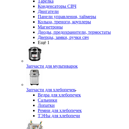
Тарелка
Конденсаторы СВЧ
Двигатели
Панели управления, таймеры
Кольца, треноги, коуплеры
Магнетроны
Диоды, предохранители, термостаты
Дверцы, замки, ручки свч
Ещё 1
Запчасти для мультиварок
Запчасти для хлебопечек
Ведра для хлебопечек
Сальники
Лопатки
Ремни для хлебопечек
ТЭНы для хлебопечи