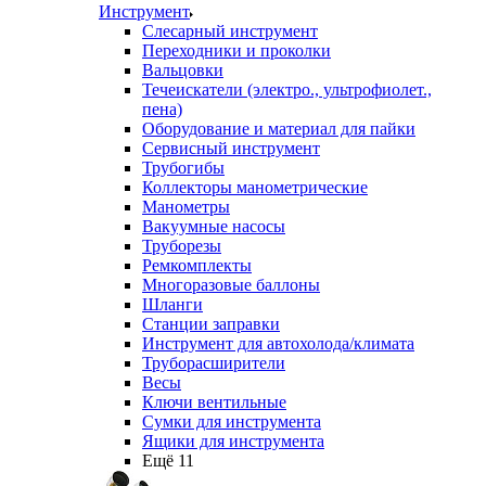
Инструмент
Слесарный инструмент
Переходники и проколки
Вальцовки
Течеискатели (электро., ультрофиолет.,
пена)
Оборудование и материал для пайки
Сервисный инструмент
Трубогибы
Коллекторы манометрические
Манометры
Вакуумные насосы
Труборезы
Ремкомплекты
Многоразовые баллоны
Шланги
Станции заправки
Инструмент для автохолода/климата
Труборасширители
Весы
Ключи вентильные
Сумки для инструмента
Ящики для инструмента
Ещё 11