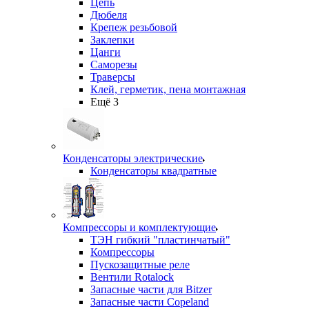
Цепь
Дюбеля
Крепеж резьбовой
Заклепки
Цанги
Саморезы
Траверсы
Клей, герметик, пена монтажная
Ещё 3
Конденсаторы электрические
Конденсаторы квадратные
Компрессоры и комплектующие
ТЭН гибкий "пластинчатый"
Компрессоры
Пускозащитные реле
Вентили Rotalock
Запасные части для Bitzer
Запасные части Copeland