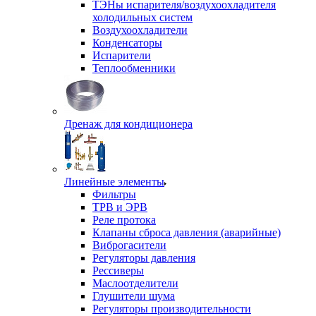
ТЭНы испарителя/воздухоохладителя
холодильных систем
Воздухоохладители
Конденсаторы
Испарители
Теплообменники
Дренаж для кондиционера
Линейные элементы
Фильтры
ТРВ и ЭРВ
Реле протока
Клапаны сброса давления (аварийные)
Виброгасители
Регуляторы давления
Рессиверы
Маслоотделители
Глушители шума
Регуляторы производительности