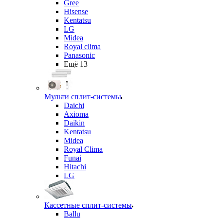
Gree
Hisense
Kentatsu
LG
Midea
Royal clima
Panasonic
Ещё 13
Мульти сплит-системы
Daichi
Axioma
Daikin
Kentatsu
Midea
Royal Clima
Funai
Hitachi
LG
Кассетные сплит-системы
Ballu