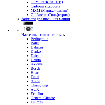
CRYSPI (КРИСПИ)
Carboma (Карбома)
MXM (Марихолодмаш)
Golfstream (Гольфстрим)
Запчасти для швейных машин
Настенные сплит-системы
Berlingtoun
Ballu
Dahatsu
Denko
Daichi
Daikin
Axioma
Bosch
Hitachi
Funai
AKAI
Changhong
AUX
Ecoclima
General Climate
Fujimitsu