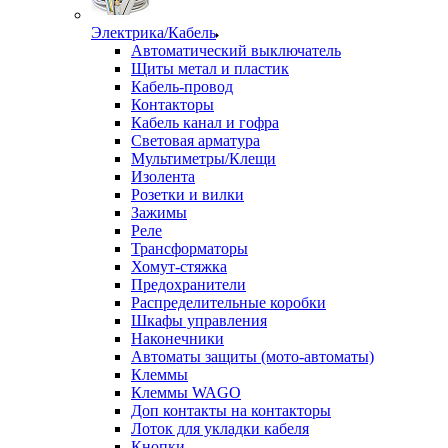
Электрика/Кабель
Автоматический выключатель
Щиты метал и пластик
Кабель-провод
Контакторы
Кабель канал и гофра
Световая арматура
Мультиметры/Клещи
Изолента
Розетки и вилки
Зажимы
Реле
Трансформаторы
Хомут-стяжка
Предохранители
Распределительные коробки
Шкафы управления
Наконечники
Автоматы защиты (мото-автоматы)
Клеммы
Клеммы WAGO
Доп контакты на контакторы
Лоток для укладки кабеля
Кнопки