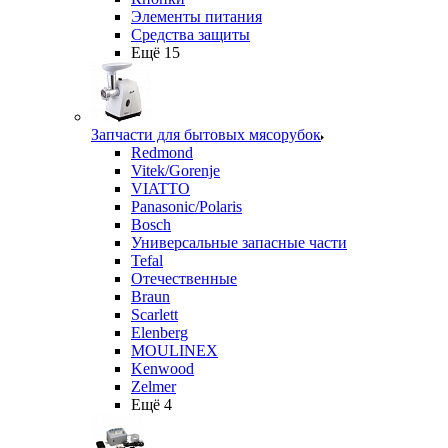
Элементы питания
Средства защиты
Ещё 15
Запчасти для бытовых мясорубок
Redmond
Vitek/Gorenje
VIATTO
Panasonic/Polaris
Bosch
Универсальные запасные части
Tefal
Отечественные
Braun
Scarlett
Elenberg
MOULINEX
Kenwood
Zelmer
Ещё 4