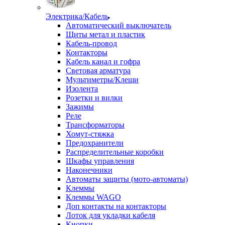
Электрика/Кабель
Автоматический выключатель
Щиты метал и пластик
Кабель-провод
Контакторы
Кабель канал и гофра
Световая арматура
Мультиметры/Клещи
Изолента
Розетки и вилки
Зажимы
Реле
Трансформаторы
Хомут-стяжка
Предохранители
Распределительные коробки
Шкафы управления
Наконечники
Автоматы защиты (мото-автоматы)
Клеммы
Клеммы WAGO
Доп контакты на контакторы
Лоток для укладки кабеля
Кнопки