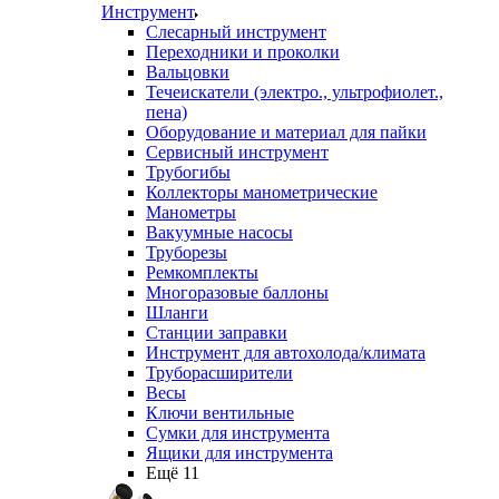
Инструмент
Слесарный инструмент
Переходники и проколки
Вальцовки
Течеискатели (электро., ультрофиолет.,
пена)
Оборудование и материал для пайки
Сервисный инструмент
Трубогибы
Коллекторы манометрические
Манометры
Вакуумные насосы
Труборезы
Ремкомплекты
Многоразовые баллоны
Шланги
Станции заправки
Инструмент для автохолода/климата
Труборасширители
Весы
Ключи вентильные
Сумки для инструмента
Ящики для инструмента
Ещё 11