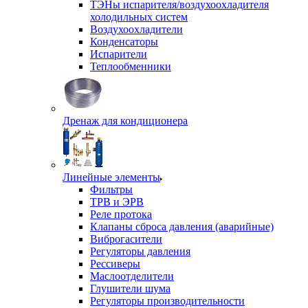
ТЭНы испарителя/воздухоохладителя
холодильных систем
Воздухоохладители
Конденсаторы
Испарители
Теплообменники
Дренаж для кондиционера
Линейные элементы
Фильтры
ТРВ и ЭРВ
Реле протока
Клапаны сброса давления (аварийные)
Виброгасители
Регуляторы давления
Рессиверы
Маслоотделители
Глушители шума
Регуляторы производительности