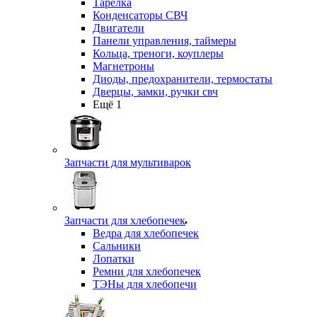
Тарелка
Конденсаторы СВЧ
Двигатели
Панели управления, таймеры
Кольца, треноги, коуплеры
Магнетроны
Диоды, предохранители, термостаты
Дверцы, замки, ручки свч
Ещё 1
Запчасти для мультиварок
Запчасти для хлебопечек
Ведра для хлебопечек
Сальники
Лопатки
Ремни для хлебопечек
ТЭНы для хлебопечи