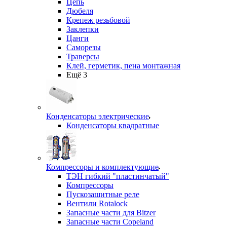
Цепь
Дюбеля
Крепеж резьбовой
Заклепки
Цанги
Саморезы
Траверсы
Клей, герметик, пена монтажная
Ещё 3
Конденсаторы электрические
Конденсаторы квадратные
Компрессоры и комплектующие
ТЭН гибкий "пластинчатый"
Компрессоры
Пускозащитные реле
Вентили Rotalock
Запасные части для Bitzer
Запасные части Copeland