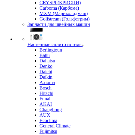
CRYSPI (КРИСПИ)
Carboma (Карбома)
MXM (Марихолодмаш)
Golfstream (Гольфстрим)
Запчасти для швейных машин
Настенные сплит-системы
Berlingtoun
Ballu
Dahatsu
Denko
Daichi
Daikin
Axioma
Bosch
Hitachi
Funai
AKAI
Changhong
AUX
Ecoclima
General Climate
Fujimitsu