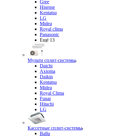
Gree
Hisense
Kentatsu
LG
Midea
Royal clima
Panasonic
Ещё 13
Мульти сплит-системы
Daichi
Axioma
Daikin
Kentatsu
Midea
Royal Clima
Funai
Hitachi
LG
Кассетные сплит-системы
Ballu