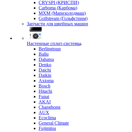
CRYSPI (КРИСПИ)
Carboma (Карбома)
MXM (Марихолодмаш)
Golfstream (Гольфстрим)
Запчасти для швейных машин
Настенные сплит-системы
Berlingtoun
Ballu
Dahatsu
Denko
Daichi
Daikin
Axioma
Bosch
Hitachi
Funai
AKAI
Changhong
AUX
Ecoclima
General Climate
Fujimitsu