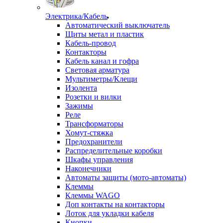
Электрика/Кабель
Автоматический выключатель
Щиты метал и пластик
Кабель-провод
Контакторы
Кабель канал и гофра
Световая арматура
Мультиметры/Клещи
Изолента
Розетки и вилки
Зажимы
Реле
Трансформаторы
Хомут-стяжка
Предохранители
Распределительные коробки
Шкафы управления
Наконечники
Автоматы защиты (мото-автоматы)
Клеммы
Клеммы WAGO
Доп контакты на контакторы
Лоток для укладки кабеля
Кнопки