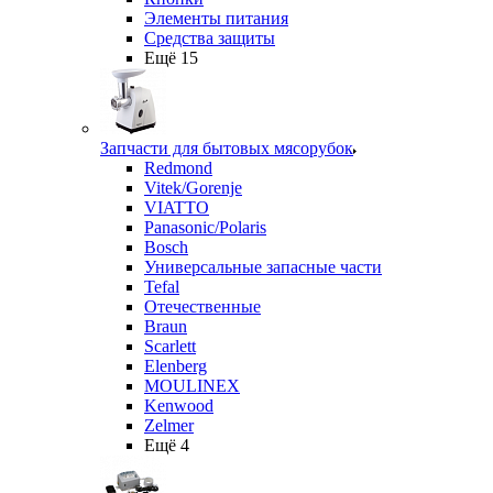
Элементы питания
Средства защиты
Ещё 15
Запчасти для бытовых мясорубок
Redmond
Vitek/Gorenje
VIATTO
Panasonic/Polaris
Bosch
Универсальные запасные части
Tefal
Отечественные
Braun
Scarlett
Elenberg
MOULINEX
Kenwood
Zelmer
Ещё 4