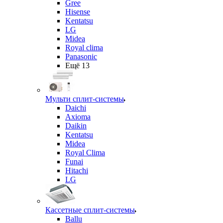
Gree
Hisense
Kentatsu
LG
Midea
Royal clima
Panasonic
Ещё 13
Мульти сплит-системы
Daichi
Axioma
Daikin
Kentatsu
Midea
Royal Clima
Funai
Hitachi
LG
Кассетные сплит-системы
Ballu