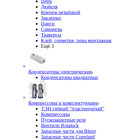
Цепь
Дюбеля
Крепеж резьбовой
Заклепки
Цанги
Саморезы
Траверсы
Клей, герметик, пена монтажная
Ещё 3
Конденсаторы электрические
Конденсаторы квадратные
Компрессоры и комплектующие
ТЭН гибкий "пластинчатый"
Компрессоры
Пускозащитные реле
Вентили Rotalock
Запасные части для Bitzer
Запасные части Copeland