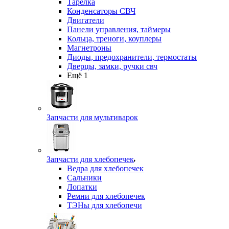
Тарелка
Конденсаторы СВЧ
Двигатели
Панели управления, таймеры
Кольца, треноги, коуплеры
Магнетроны
Диоды, предохранители, термостаты
Дверцы, замки, ручки свч
Ещё 1
Запчасти для мультиварок
Запчасти для хлебопечек
Ведра для хлебопечек
Сальники
Лопатки
Ремни для хлебопечек
ТЭНы для хлебопечи