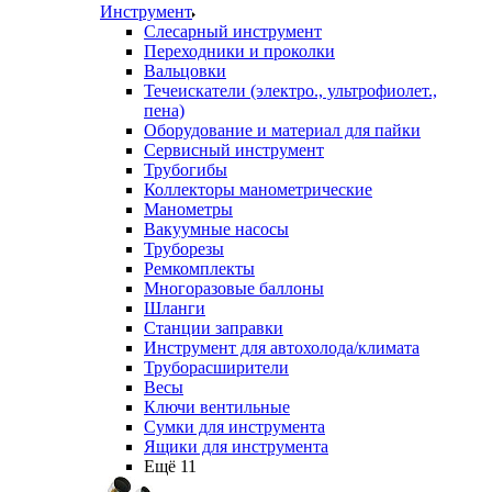
Инструмент
Слесарный инструмент
Переходники и проколки
Вальцовки
Течеискатели (электро., ультрофиолет.,
пена)
Оборудование и материал для пайки
Сервисный инструмент
Трубогибы
Коллекторы манометрические
Манометры
Вакуумные насосы
Труборезы
Ремкомплекты
Многоразовые баллоны
Шланги
Станции заправки
Инструмент для автохолода/климата
Труборасширители
Весы
Ключи вентильные
Сумки для инструмента
Ящики для инструмента
Ещё 11