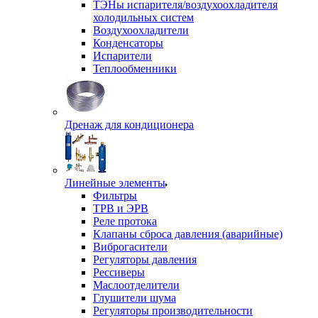
ТЭНы испарителя/воздухоохладителя
холодильных систем
Воздухоохладители
Конденсаторы
Испарители
Теплообменники
Дренаж для кондиционера
Линейные элементы
Фильтры
ТРВ и ЭРВ
Реле протока
Клапаны сброса давления (аварийные)
Виброгасители
Регуляторы давления
Рессиверы
Маслоотделители
Глушители шума
Регуляторы производительности