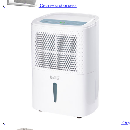
Системы обогрева
Осу