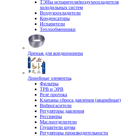
ТЭНы испарителя/воздухоохладителя
холодильных систем
Воздухоохладители
Конденсаторы
Испарители
Теплообменники
Дренаж для кондиционера
Линейные элементы
Фильтры
ТРВ и ЭРВ
Реле протока
Клапаны сброса давления (аварийные)
Виброгасители
Регуляторы давления
Рессиверы
Маслоотделители
Глушители шума
Регуляторы производительности