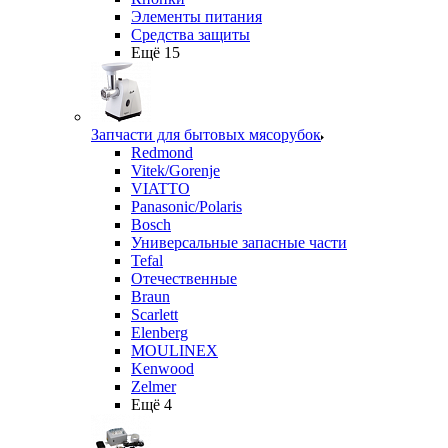
Элементы питания
Средства защиты
Ещё 15
Запчасти для бытовых мясорубок
Redmond
Vitek/Gorenje
VIATTO
Panasonic/Polaris
Bosch
Универсальные запасные части
Tefal
Отечественные
Braun
Scarlett
Elenberg
MOULINEX
Kenwood
Zelmer
Ещё 4