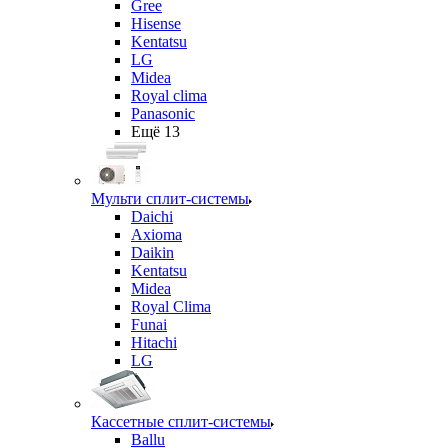
Gree
Hisense
Kentatsu
LG
Midea
Royal clima
Panasonic
Ещё 13
Мульти сплит-системы
Daichi
Axioma
Daikin
Kentatsu
Midea
Royal Clima
Funai
Hitachi
LG
Кассетные сплит-системы
Ballu