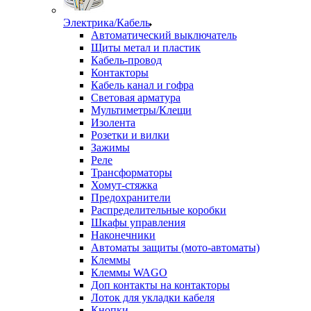
Электрика/Кабель
Автоматический выключатель
Щиты метал и пластик
Кабель-провод
Контакторы
Кабель канал и гофра
Световая арматура
Мультиметры/Клещи
Изолента
Розетки и вилки
Зажимы
Реле
Трансформаторы
Хомут-стяжка
Предохранители
Распределительные коробки
Шкафы управления
Наконечники
Автоматы защиты (мото-автоматы)
Клеммы
Клеммы WAGO
Доп контакты на контакторы
Лоток для укладки кабеля
Кнопки