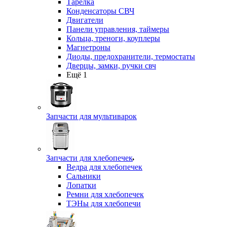
Тарелка
Конденсаторы СВЧ
Двигатели
Панели управления, таймеры
Кольца, треноги, коуплеры
Магнетроны
Диоды, предохранители, термостаты
Дверцы, замки, ручки свч
Ещё 1
Запчасти для мультиварок
Запчасти для хлебопечек
Ведра для хлебопечек
Сальники
Лопатки
Ремни для хлебопечек
ТЭНы для хлебопечи