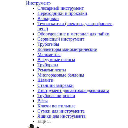
Инструмент
Слесарный инструмент
Переходники и проколки
Вальцовки
Течеискатели (электро., ультрофиолет.,
пена)
Оборудование и материал для пайки
Сервисный инструмент
Трубогибы
Коллекторы манометрические
Манометры
Вакуумные насосы
Труборезы
Ремкомплекты
Многоразовые баллоны
Шланги
Станции заправки
Инструмент для автохолода/климата
Труборасширители
Весы
Ключи вентильные
Сумки для инструмента
Ящики для инструмента
Ещё 11