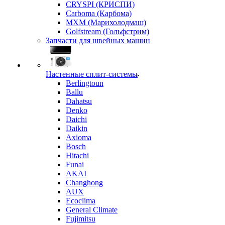
CRYSPI (КРИСПИ)
Carboma (Карбома)
MXM (Марихолодмаш)
Golfstream (Гольфстрим)
Запчасти для швейных машин
Настенные сплит-системы
Berlingtoun
Ballu
Dahatsu
Denko
Daichi
Daikin
Axioma
Bosch
Hitachi
Funai
AKAI
Changhong
AUX
Ecoclima
General Climate
Fujimitsu