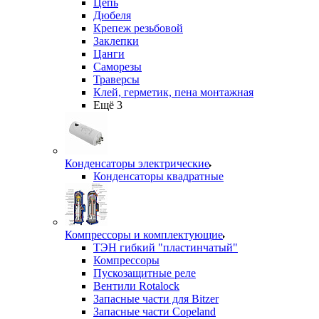
Цепь
Дюбеля
Крепеж резьбовой
Заклепки
Цанги
Саморезы
Траверсы
Клей, герметик, пена монтажная
Ещё 3
Конденсаторы электрические
Конденсаторы квадратные
Компрессоры и комплектующие
ТЭН гибкий "пластинчатый"
Компрессоры
Пускозащитные реле
Вентили Rotalock
Запасные части для Bitzer
Запасные части Copeland